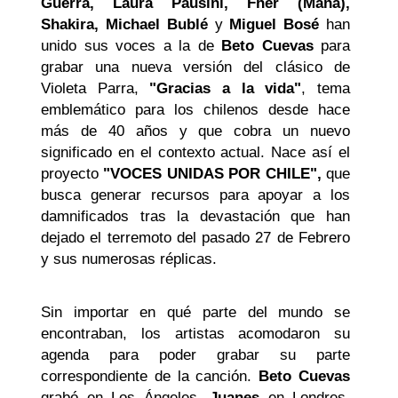
Guerra, Laura Pausini, Fher (Maná),
Shakira, Michael Bublé
y
Miguel Bosé
han
unido sus voces a la de
Beto Cuevas
para
grabar una nueva versión del clásico de
Violeta Parra,
"Gracias a la vida"
, tema
emblemático para los chilenos desde hace
más de 40 años y que cobra un nuevo
significado en el contexto actual. Nace así el
proyecto
"VOCES UNIDAS POR CHILE",
que
busca generar recursos para apoyar a los
damnificados tras la devastación que han
dejado el terremoto del pasado 27 de Febrero
y sus numerosas réplicas.
Sin importar en qué parte del mundo se
encontraban, los artistas acomodaron su
agenda para poder grabar su parte
correspondiente de la canción.
Beto Cuevas
grabó en Los Ángeles,
Juanes
en Londres,