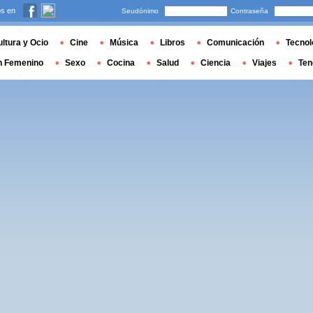
s en
Seudónimo
Contraseña
ltura y Ocio
Cine
Música
Libros
Comunicación
Tecnol
n Femenino
Sexo
Cocina
Salud
Ciencia
Viajes
Ten