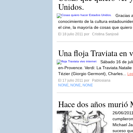
Unidos.
Gracias 
conocimiento de la cultura estadounid
el cine, la mayoría de cosas que quiero 
El 18 julio 2011 por
Cristina Sanjosé
Una floja Traviata en v
Sábado 16 de juli
en-Provence. Verdi: La Traviata.Natalie
Tézier (Giorgio Germont), Charles...
Lee
El 17 julio 2011 por
Pablosiana
NONE
NONE
NONE
,
,
Hace dos años murió 
26/06/201
cumplieron
Michael Ja
suceso que