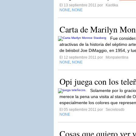
El 13 septiembre 2011 por
Kaotika
NONE
NONE
,
Carta de Marilyn Monr
Fue consider
atractivas de la historia del séptimo ar
de béisbol Joe DiMaggio, en 1954, y lu
El 12 septiembre 2011 por
Monpalentina
NONE
NONE
,
Opi juega con los tele
Solamente por lo gracio
merece la pena una visita al stand de 
especialmente los colores que represen
El 05 septiembre 2011 por
Secretosdb
NONE
Cosas que quiero ver 