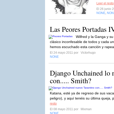
Leer el resto
El 26 junio 
NONE
NON
,
Las Peores Portadas I
Wilfred y la Ganga y s
clásico inconfesable de todos y cada u
hemos escuchado esta canción y rapea
El 24 mayo 2011 por
Victorhugo
NONE
Django Unchained lo n
con..... Smith?
Katana, esté ya de regreso de sus vac
peligro), y aquí tenéis su última queja, 
resto
El 08 mayo 2011 por
Mixman
NONE