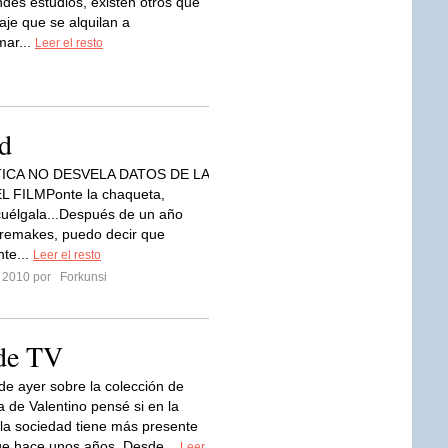
des estudios, existen otros que
aje que se alquilan a
mar...
Leer el resto
id
TICA NO DESVELA DATOS DE LA
 FILMPonte la chaqueta,
 cuélgala...Después de un año
 remakes, puedo decir que
te...
Leer el resto
o 2010 por
Forkunsi
de TV
 de ayer sobre la colección de
a de Valentino pensé si en la
 la sociedad tiene más presente
ue hace unos años. Desde...
Leer