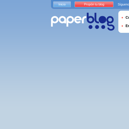
Inicio
Propón tu blog
Sígueno
Cu
E