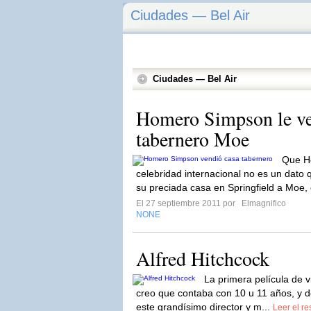
Ciudades — Bel Air
Ciudades — Bel Air
Homero Simpson le ven
tabernero Moe
Que H
celebridad internacional no es un dato
su preciada casa en Springfield a Moe, e
El 27 septiembre 2011 por
Elmagnifico
NONE
Alfred Hitchcock
La primera película de v
creo que contaba con 10 u 11 años, y 
este grandísimo director y m...
Leer el re