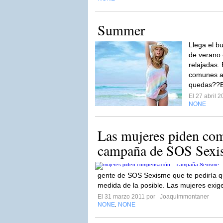
Summer
Llega el b
de verano 
relajadas. 
comunes a 
quedas??B
El 27 abril 
NONE
Las mujeres piden c
campaña de SOS Sexi
gente de SOS Sexisme que te pediría q
medida de la posible. Las mujeres exi
El 31 marzo 2011 por
Joaquimmontaner
NONE
NONE
,