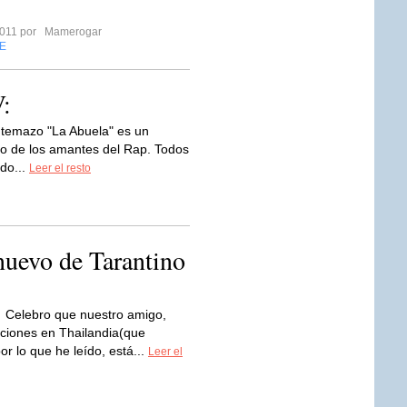
2011 por
Mamerogar
E
V:
u temazo "La Abuela" es un
no de los amantes del Rap. Todos
do...
Leer el resto
uevo de Tarantino
Celebro que nuestro amigo,
aciones en Thailandia(que
por lo que he leído, está...
Leer el