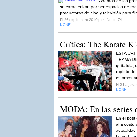
Además de los gran
se caracterizan por ser espacios de rod
productoras de cine y televisión para fil
El 26 septiembre 2010 por
Nestor74
NONE
Crítica: The Karate K
ESTA CRÍ
TRAMA DEL
quítatela,
repleto de
estamos an
El 31 agost
NONE
MODA: En las series 
En el post
alta costur
actualidad
la moda q