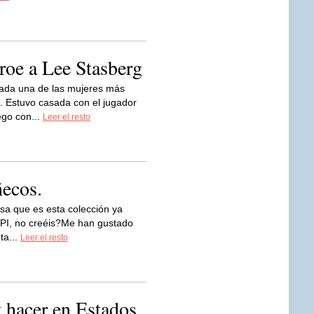
oe a Lee Stasberg
ada una de las mujeres más
te. Estuvo casada con el jugador
ego con...
Leer el resto
ñecos.
sa que es esta colección ya
OPI, no creéis?Me han gustado
ta...
Leer el resto
y hacer en Estados