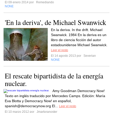
El 09 enero 2014 por
Remediando
NONE
'En la deriva', de Michael Swanwick
En la deriva. In the drift. Michael
Swanwick. 1984 En la deriva es un
libro de ciencia ficción del autor
estadounidense Michael Swanwick.
Leer el resto
El 14 agosto 2013 por
Severian
NONE
El rescate bipartidista de la energía
nuclear.
Amy Goodman Democracy Now!
Texto en inglés traducido por Mercedes Camps. Edición: María
Eva Blotta y Democracy Now! en español,
spanish@democracynow.org
El...
Leer el resto
El 10 marzo 2012 por
Jmartoranoster