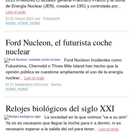
2015 in Autores El dictador general Francisco Franco y la Junta
de Energía Nuclear (JEN), creada en 1951 y controlada por...
Leer el resto
El 01 marzo 2015 por
Peterpank
NONE
NONE
NONE
,
,
Ford Nucleon, el futurista coche
nuclear
Ford Nucleon Incidentes como
Fukushima, Chernobil o Three Mile Island han hecho que la
opinión pública se cuestione ampliamente el uso de la energía
nuclear...
Leer el resto
El 27 septiembre 2014 por
Ireneu
NONE
NONE
,
Relojes biológicos del siglo XXI
La sociedad en la que vivimos "va a su aire".
Ya no es necesario que llegue la noche para ir a dormir, ni es
necesario esperar a la salida del sol para tener...
Leer el resto