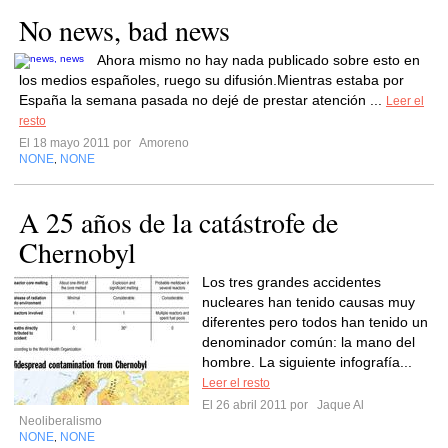
No news, bad news
Ahora mismo no hay nada publicado sobre esto en
los medios españoles, ruego su difusión.Mientras estaba por
España la semana pasada no dejé de prestar atención ...
Leer el
resto
El 18 mayo 2011 por
Amoreno
NONE
NONE
,
A 25 años de la catástrofe de
Chernobyl
Los tres grandes accidentes
nucleares han tenido causas muy
diferentes pero todos han tenido un
denominador común: la mano del
hombre. La siguiente infografía...
Leer el resto
El 26 abril 2011 por
Jaque Al
Neoliberalismo
NONE
NONE
,