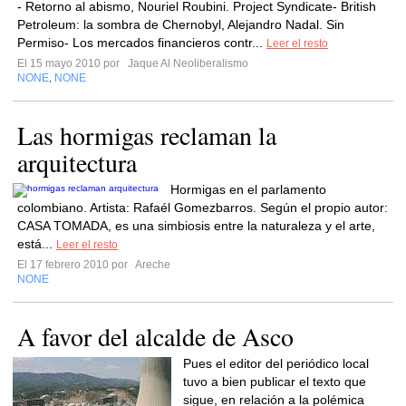
- Retorno al abismo, Nouriel Roubini. Project Syndicate- British
Petroleum: la sombra de Chernobyl, Alejandro Nadal. Sin
Permiso- Los mercados financieros contr...
Leer el resto
El 15 mayo 2010 por
Jaque Al Neoliberalismo
NONE
NONE
,
Las hormigas reclaman la
arquitectura
Hormigas en el parlamento
colombiano. Artista: Rafaél Gomezbarros. Según el propio autor:
CASA TOMADA, es una simbiosis entre la naturaleza y el arte,
está...
Leer el resto
El 17 febrero 2010 por
Areche
NONE
A favor del alcalde de Asco
Pues el editor del periódico local
tuvo a bien publicar el texto que
sigue, en relación a la polémica