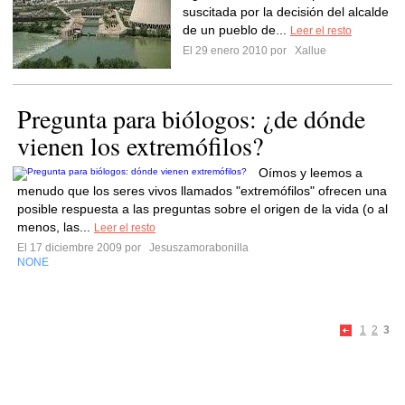
suscitada por la decisión del alcalde
de un pueblo de...
Leer el resto
El 29 enero 2010 por
Xallue
Pregunta para biólogos: ¿de dónde
vienen los extremófilos?
Oímos y leemos a
menudo que los seres vivos llamados "extremófilos" ofrecen una
posible respuesta a las preguntas sobre el origen de la vida (o al
menos, las...
Leer el resto
El 17 diciembre 2009 por
Jesuszamorabonilla
NONE
1
2
3