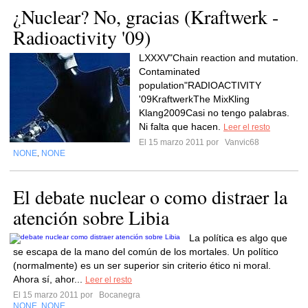
¿Nuclear? No, gracias (Kraftwerk -
Radioactivity '09)
LXXXV"Chain reaction and mutation.
Contaminated
population"RADIOACTIVITY
'09KraftwerkThe MixKling
Klang2009Casi no tengo palabras.
Ni falta que hacen.
Leer el resto
El 15 marzo 2011 por
Vanvic68
NONE
NONE
,
El debate nuclear o como distraer la
atención sobre Libia
La política es algo que
se escapa de la mano del común de los mortales. Un político
(normalmente) es un ser superior sin criterio ético ni moral.
Ahora sí, ahor...
Leer el resto
El 15 marzo 2011 por
Bocanegra
NONE
NONE
,