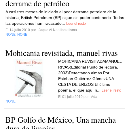
derrame de petróleo
A casi tres meses de iniciado el peor derrame petrolero de la
historia, British Petroleum (BP) sigue sin poder contenerlo. Todas
las operaciones han fracasado...
Leer el resto
El 14 julio 2010 por
Jaque Al Neoliberalismo
NONE
NONE
,
Mohicania revisitada, manuel rivas
MOHICANIA REVISITADAMANUEL
RIVAS(Editorial Punto de lectura,
2003)Detectando almas Por
Esteban Gutiérrez GómezUNA
CESTA DE ERIZOS El último
poema, el que aquí n...
Leer el resto
El 01 julio 2010 por
Ada
NONE
BP Golfo de México, Una mancha
dura de limpiar