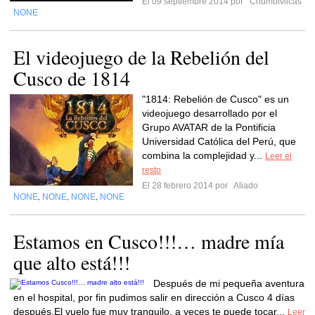
El 09 septiembre 2014 por
Chumbivilcas
NONE
El videojuego de la Rebelión del
Cusco de 1814
"1814: Rebelión de Cusco" es un
videojuego desarrollado por el
Grupo AVATAR de la Pontificia
Universidad Católica del Perú, que
combina la complejidad y...
Leer el
resto
El 28 febrero 2014 por
Aliado
NONE
NONE
NONE
NONE
,
,
,
Estamos en Cusco!!!… madre mía
que alto está!!!
Después de mi pequeña aventura
en el hospital, por fin pudimos salir en dirección a Cusco 4 días
después.El vuelo fue muy tranquilo, a veces te puede tocar...
Leer