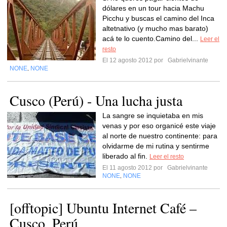
dólares en un tour hacia Machu
Picchu y buscas el camino del Inca
altetnativo (y mucho mas barato)
acá te lo cuento.Camino del...
Leer el
resto
El 12 agosto 2012 por
Gabrielvinante
NONE
NONE
,
Cusco (Perú) - Una lucha justa
La sangre se inquietaba en mis
venas y por eso organicé este viaje
al norte de nuestro continente: para
olvidarme de mi rutina y sentirme
liberado al fin.
Leer el resto
El 11 agosto 2012 por
Gabrielvinante
NONE
NONE
,
[offtopic] Ubuntu Internet Café –
Cusco, Perú