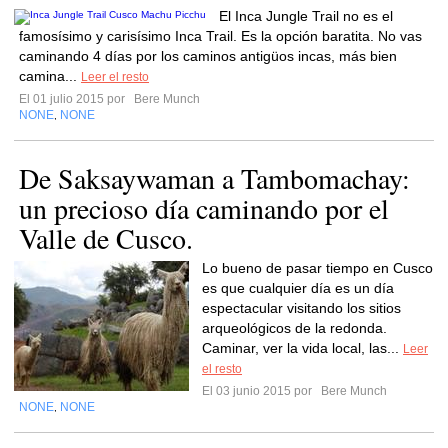
El Inca Jungle Trail no es el
famosísimo y carisísimo Inca Trail. Es la opción baratita. No vas
caminando 4 días por los caminos antigüos incas, más bien
camina...
Leer el resto
El 01 julio 2015 por
Bere Munch
NONE
NONE
,
De Saksaywaman a Tambomachay:
un precioso día caminando por el
Valle de Cusco.
Lo bueno de pasar tiempo en Cusco
es que cualquier día es un día
espectacular visitando los sitios
arqueológicos de la redonda.
Caminar, ver la vida local, las...
Leer
el resto
El 03 junio 2015 por
Bere Munch
NONE
NONE
,