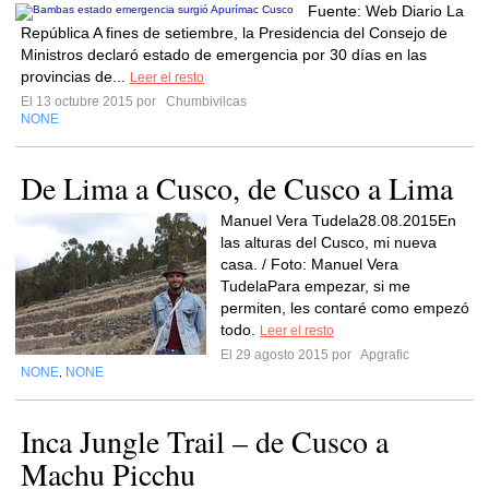
Fuente: Web Diario La
República A fines de setiembre, la Presidencia del Consejo de
Ministros declaró estado de emergencia por 30 días en las
provincias de...
Leer el resto
El 13 octubre 2015 por
Chumbivilcas
NONE
De Lima a Cusco, de Cusco a Lima
Manuel Vera Tudela28.08.2015En
las alturas del Cusco, mi nueva
casa. / Foto: Manuel Vera
TudelaPara empezar, si me
permiten, les contaré como empezó
todo.
Leer el resto
El 29 agosto 2015 por
Apgrafic
NONE
NONE
,
Inca Jungle Trail – de Cusco a
Machu Picchu