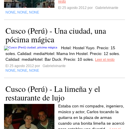
resto
El 25 agosto 2012 por
Gabrielvinante
NONE
NONE
NONE
,
,
Cusco (Perú) - Una ciudad, una
pócima mágica
Hotel: Hostel Yuyo. Precio: 15
soles. Calidad: mediaHotel: Mama Inn Hostel. Precio: 12 soles.
Calidad: mediaHotel: Bar Duck. Precio: 10 soles.
Leer el resto
El 25 agosto 2012 por
Gabrielvinante
NONE
NONE
NONE
,
,
Cusco (Perú) - La limeña y el
restaurante de lujo
Estaba con mi compadre, ingeniero,
músico y actor, Carlos tocando la
guitarra en la plaza de armas
cuando una bonita limeña se acercó