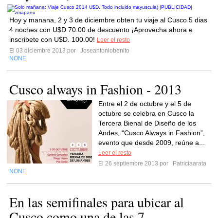
Hoy y manana, 2 y 3 de diciembre obten tu viaje al Cusco 5 dias
4 noches con U$D 70.00 de descuento ¡Aprovecha ahora e
inscribete con U$D. 100.00!
Leer el resto
El 03 diciembre 2013 por
Joseantoniobenito
NONE
Cusco always in Fashion - 2013
Entre el 2 de octubre y el 5 de
octubre se celebra en Cusco la
Tercera Bienal de Diseño de los
Andes, “Cusco Always in Fashion”,
evento que desde 2009, reúne a...
Leer el resto
El 26 septiembre 2013 por
Patriciaarata
NONE
En las semifinales para ubicar al
Cusco como una de las 7