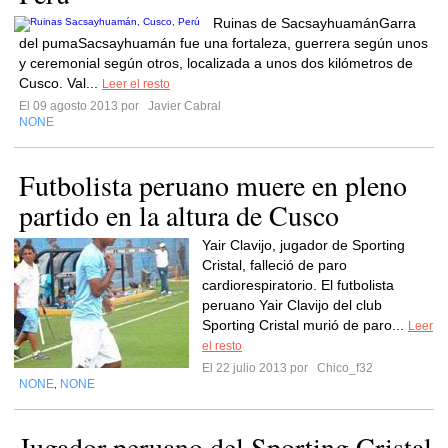
Ruinas de SacsayhuamánGarra
del pumaSacsayhuamán fue una fortaleza, guerrera según unos
y ceremonial según otros, localizada a unos dos kilómetros de
Cusco. Val...
Leer el resto
El 09 agosto 2013 por
Javier Cabral
NONE
Futbolista peruano muere en pleno
partido en la altura de Cusco
Yair Clavijo, jugador de Sporting
Cristal, falleció de paro
cardiorespiratorio. El futbolista
peruano Yair Clavijo del club
Sporting Cristal murió de paro...
Leer
el resto
El 22 julio 2013 por
Chico_f32
NONE
NONE
,
Jugador peruano del Sporting Cristal