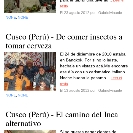
para entablar una divertid...
Leer el
resto
El 23 agosto 2012 por
Gabrielvinante
NONE
NONE
,
Cusco (Perú) - De comer insectos a
tomar cerveza
El 24 de diciembre de 2010 estaba
en Bangkok. Por si no lo leíste,
hechale un vistazo acá.Me encontré
ese día con un carismático italiano.
Noche buena la pasamo...
Leer el
resto
El 13 agosto 2012 por
Gabrielvinante
NONE
NONE
,
Cusco (Perú) - El camino del Inca
alternativo
Si no queres pagar cientos de