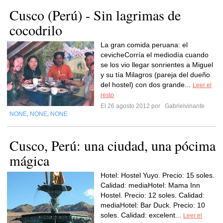
Cusco (Perú) - Sin lagrimas de
cocodrilo
La gran comida peruana: el
cevicheCorría el mediodía cuando
se los vio llegar sonrientes a Miguel
y su tía Milagros (pareja del dueño
del hostel) con dos grande...
Leer el
resto
El 26 agosto 2012 por
Gabrielvinante
NONE
NONE
NONE
,
,
Cusco, Perú: una ciudad, una pócima
mágica
Hotel: Hostel Yuyo. Precio: 15 soles.
Calidad: mediaHotel: Mama Inn
Hostel. Precio: 12 soles. Calidad:
mediaHotel: Bar Duck. Precio: 10
soles. Calidad: excelent...
Leer el