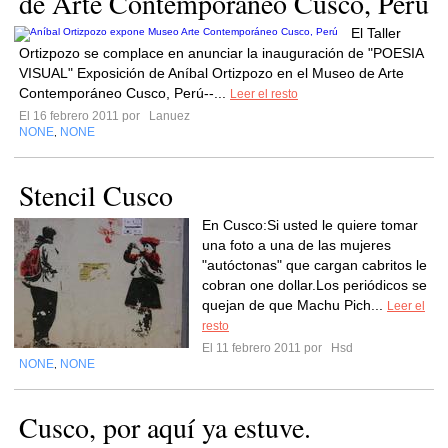
de Arte Contemporáneo Cusco, Perú
El Taller
Ortizpozo se complace en anunciar la inauguración de "POESIA
VISUAL" Exposición de Aníbal Ortizpozo en el Museo de Arte
Contemporáneo Cusco, Perú--...
Leer el resto
El 16 febrero 2011 por
Lanuez
NONE
NONE
,
Stencil Cusco
En Cusco:Si usted le quiere tomar
una foto a una de las mujeres
"autóctonas" que cargan cabritos le
cobran one dollar.Los periódicos se
quejan de que Machu Pich...
Leer el
resto
El 11 febrero 2011 por
Hsd
NONE
NONE
,
Cusco, por aquí ya estuve.