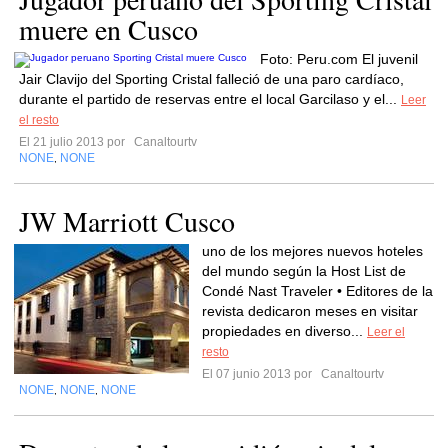
muere en Cusco
Foto: Peru.com El juvenil
Jair Clavijo del Sporting Cristal falleció de una paro cardíaco,
durante el partido de reservas entre el local Garcilaso y el...
Leer
el resto
El 21 julio 2013 por
Canaltourtv
NONE
NONE
,
JW Marriott Cusco
uno de los mejores nuevos hoteles
del mundo según la Host List de
Condé Nast Traveler • Editores de la
revista dedicaron meses en visitar
propiedades en diverso...
Leer el
resto
El 07 junio 2013 por
Canaltourtv
NONE
NONE
NONE
,
,