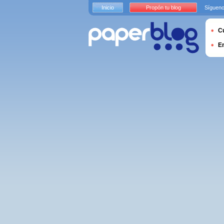
Inicio
Propón tu blog
Sígueno
Cu
E