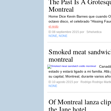
The Past Is A Grotesq
Montreal
Home Dice Kevin Barnes que cuando O
octavo disco, el celebrado “Hissing Fa
el resto
El 08 septiembre 2015 por
Srhelvetica
NONE
NONE
,
Smoked meat sandwich 
montreal
Canadá
estado y estará ligado a mi familia. Allá
su capital, Montreal, durante varios año
El 10 agosto 2015 por
Rodrigo Rodrigo Marti
NONE
Of Montreal lanza clip 
the Jane hotel