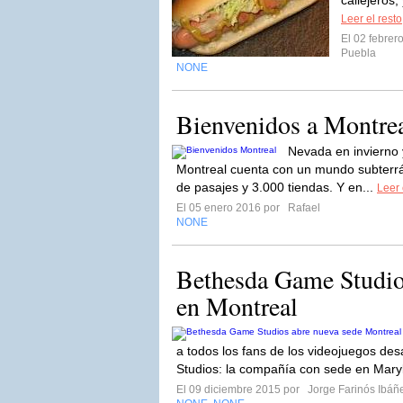
callejeros,
Leer el resto
El 02 febre
Puebla
NONE
Bienvenidos a Montre
Nevada en invierno 
Montreal cuenta con un mundo subterr
de pasajes y 3.000 tiendas. Y en...
Leer 
El 05 enero 2016 por
Rafael
NONE
Bethesda Game Studio
en Montreal
a todos los fans de los videojuegos de
Studios: la compañía con sede en Mary
El 09 diciembre 2015 por
Jorge Farinós Ibáñ