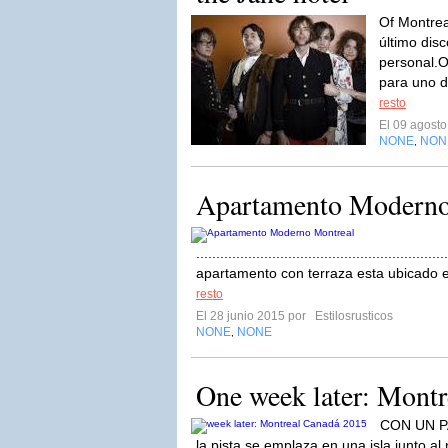
Of Montrea
último disc
personal.O
para uno d
resto
El 09 agost
NONE
NON
,
Apartamento Moderno
........................................................
apartamento con terraza esta ubicado e
resto
El 28 junio 2015 por
Estilosrusticos
NONE
NONE
,
One week later: Montr
CON UN 
la pista se emplaza en una isla junto al