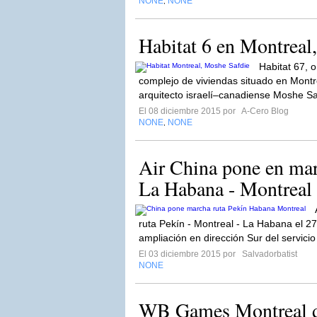
NONE
NONE
,
Habitat 6 en Montreal
Habitat 67, 
complejo de viviendas situado en Montr
arquitecto israelí–canadiense Moshe Sa
El 08 diciembre 2015 por
A-Cero Blog
NONE
NONE
,
Air China pone en marc
La Habana - Montreal
ruta Pekín - Montreal - La Habana el 2
ampliación en dirección Sur del servicio
El 03 diciembre 2015 por
Salvadorbatist
NONE
WB Games Montreal de