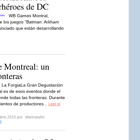
rhéroes de DC
WB Games Montral,
de los juegos “Batman: Arkham
unciado que están desarrollando
e Montreal: un
onteras
a La ForgiaLa Gran Degustación
l es de esos eventos donde el
iende todas las fronteras. Durante
cientos de productores...
Leer el
mbre 2015 por
Marinalafor
E