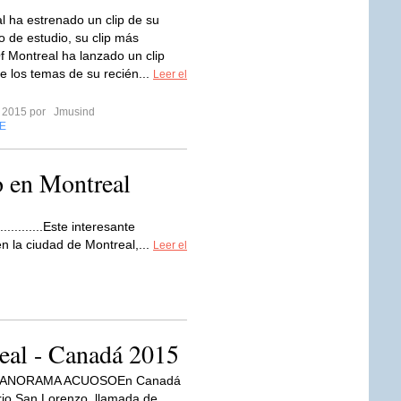
l ha estrenado un clip de su
o de estudio, su clip más
f Montreal ha lanzado un clip
e los temas de su recién...
Leer el
o 2015 por
Jmusind
E
 en Montreal
...................Este interesante
n la ciudad de Montreal,...
Leer el
eal - Canadá 2015
PANORAMA ACUOSOEn Canadá
 rio San Lorenzo, llamada de