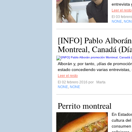
entrevista
Leer el resto
El 03 febre
NONE
NON
,
[INFO] Pablo Alborán
Montreal, Canadá (Día
Alborán y, por tanto, ¡días de promoció
estado concediendo varias entrevistas, 
Leer el resto
El 02 febrero 2016 por
Marta
NONE
NONE
,
Perrito montreal
En Estados
cultura del
consumen 