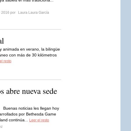
 ya sabéis el más tradiciona...
ro 2016 por
Laura Laura García
al
y animada en verano, la bilingüe
áneo con más de 30 kilómetros
el resto
s abre nueva sede
Buenas noticias les llegan hoy
sarrollados por Bethesda Game
land continúa...
Leer el resto
ez