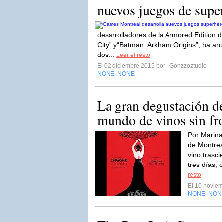
nuevos juegos de supe
desarrolladores de la Armored Edition 
City” y“Batman: Arkham Origins”, ha an
dos...
Leer el resto
El 02 diciembre 2015 por
Gonzzoztudio
NONE
NONE
,
La gran degustación d
mundo de vinos sin fr
Por Marin
de Montrea
vino trasc
tres días, 
resto
El 10 novie
NONE
NON
,