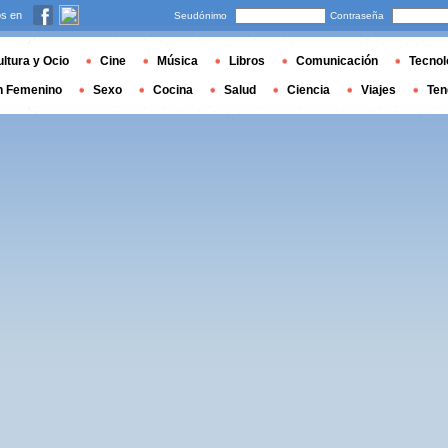
s en
Seudónimo
Contraseña
ltura y Ocio
Cine
Música
Libros
Comunicación
Tecnol
n Femenino
Sexo
Cocina
Salud
Ciencia
Viajes
Ten