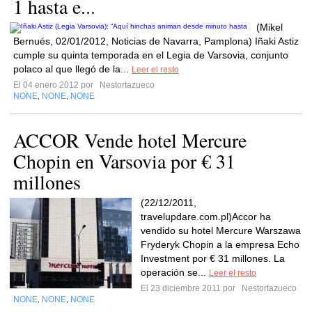
1 hasta e...
(Mikel
Bernués, 02/01/2012, Noticias de Navarra, Pamplona) Iñaki Astiz
cumple su quinta temporada en el Legia de Varsovia, conjunto
polaco al que llegó de la...
Leer el resto
El 04 enero 2012 por
Nestortazueco
NONE
NONE
NONE
,
,
ACCOR Vende hotel Mercure
Chopin en Varsovia por € 31
millones
(22/12/2011,
travelupdare.com.pl)Accor ha
vendido su hotel Mercure Warszawa
Fryderyk Chopin a la empresa Echo
Investment por € 31 millones. La
operación se...
Leer el resto
El 23 diciembre 2011 por
Nestortazueco
NONE
NONE
NONE
,
,