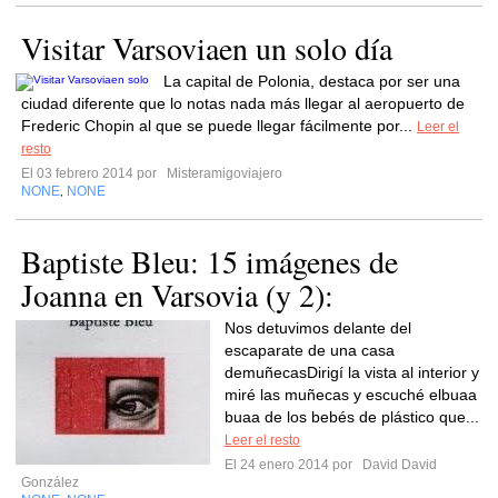
Visitar Varsoviaen un solo día
La capital de Polonia, destaca por ser una
ciudad diferente que lo notas nada más llegar al aeropuerto de
Frederic Chopin al que se puede llegar fácilmente por...
Leer el
resto
El 03 febrero 2014 por
Misteramigoviajero
NONE
NONE
,
Baptiste Bleu: 15 imágenes de
Joanna en Varsovia (y 2):
Nos detuvimos delante del
escaparate de una casa
demuñecasDirigí la vista al interior y
miré las muñecas y escuché elbuaa
buaa de los bebés de plástico que...
Leer el resto
El 24 enero 2014 por
David David
González