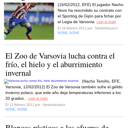
(16/02/2012, EFE) El jugador Nacho
Novo ha rescindido su contrato con
el Sporting de Gijón para fichar por
el Legia de Varsovia.
Leer el resto
El 16 febrero 2012 por
Nestortazueco
NONE
NONE
,
El Zoo de Varsovia lucha contra el
frío, el hielo y el aburrimiento
invernal
(Nacho Temiño, EFE,
Varsovia, 12/02/2012) El Zoo de Varsovia también sufre el gélido
invierno polaco, que este año deja temperaturas inferiores a los
20 grados...
Leer el resto
El 13 febrero 2012 por
Nestortazueco
NONE
NONE
,
Blancos rústicos a las afueras de