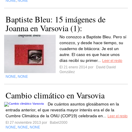
NONE
NONE
,
Baptiste Bleu: 15 imágenes de
Joanna en Varsovia (1):
No conozco a Baptiste Bleu. Pero sí
conozco, y desde hace tiempo, su
cuaderno de bitácora: Je est un
autre. El caso es que hace unos
días recibí su primer...
Leer el resto
El 21 enero 2014 por
David David
González
NONE
NONE
,
Cambio climático en Varsovia
De cuántos asuntos glosábamos en la
entrada anterior, el que revestía mayor interés era el de la
Cumbre Climática de la ONU (COP19) celebrada en...
Leer el resto
El 27 noviembre 2013 por
Babel2000
NONE
NONE
NONE
,
,