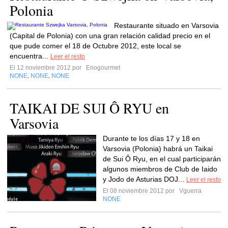
Polonia
Restaurante situado en Varsovia
(Capital de Polonia) con una gran relación calidad precio en el
que pude comer el 18 de Octubre 2012, este local se
encuentra...
Leer el resto
El 12 noviembre 2012 por
Enogourmet
NONE
NONE
NONE
,
,
TAIKAI DE SUI Ô RYU en
Varsovia
Durante te los días 17 y 18 en
Varsovia (Polonia) habrá un Taikai
de Sui Ô Ryu, en el cual participarán
algunos miembros de Club de Iaido
y Jodo de Asturias DOJ...
Leer el resto
El 08 noviembre 2012 por
Vguerra
NONE