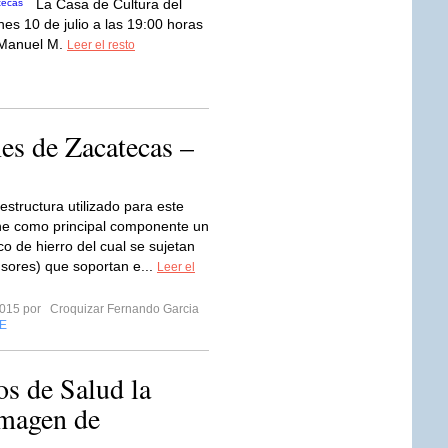
La Casa de Cultura del
nes 10 de julio a las 19:00 horas
 Manuel M.
Leer el resto
es de Zacatecas –
estructura utilizado para este
iene como principal componente un
o de hierro del cual se sujetan
nsores) que soportan e...
Leer el
 2015 por
Croquizar Fernando Garcia
E
os de Salud la
Imagen de