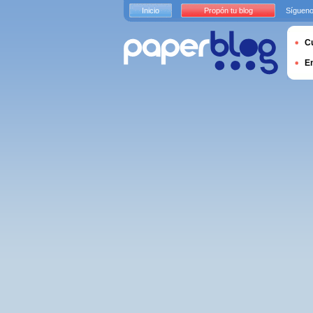
Inicio
Propón tu blog
Sígueno
Cu
E