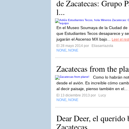
de Zacatecas: Grupo Pa
l...
En el Museo Soumaya de la Ciudad de
que Estudiantes Tecos desaparece y s
jugarán el Ascenso MX bajo...
Leer el res
El 28 mayo 2014 por
Eliasarriazola
NONE
NONE
,
Zacatecas from the pla
Como lo habrán not
desde el avión. Es increíble cómo cambi
al decir paisaje, pienso también en el...
El 13 diciembre 2013 por
Lucy
NONE
NONE
,
Dear Deer, el querido
Zacatecas