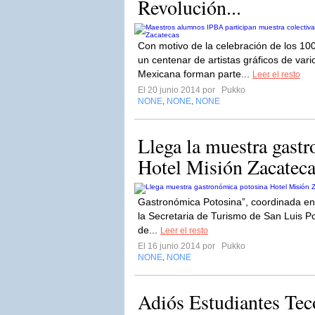
Revolución...
Con motivo de la celebración de los 10
un centenar de artistas gráficos de var
Mexicana forman parte...
Leer el resto
El 20 junio 2014 por
Pukko
NONE
NONE
NONE
,
,
Llega la muestra gast
Hotel Misión Zacateca
Gastronómica Potosina”, coordinada ent
la Secretaria de Turismo de San Luis Pot
de...
Leer el resto
El 16 junio 2014 por
Pukko
NONE
NONE
,
Adiós Estudiantes Tec