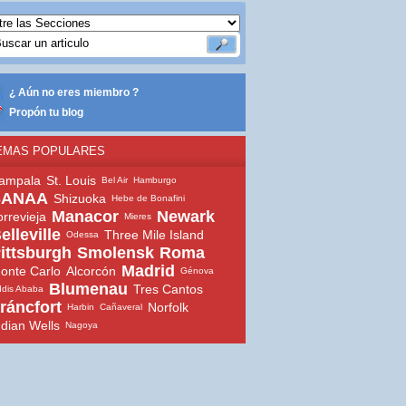
¿ Aún no eres miembro ?
Propón tu blog
EMAS POPULARES
ampala
St. Louis
Bel Air
Hamburgo
SANAA
Shizuoka
Hebe de Bonafini
Manacor
Newark
orrevieja
Mieres
elleville
Three Mile Island
Odessa
ittsburgh
Smolensk
Roma
Madrid
onte Carlo
Alcorcón
Génova
Blumenau
Tres Cantos
dis Ababa
ráncfort
Norfolk
Harbin
Cañaveral
ndian Wells
Nagoya