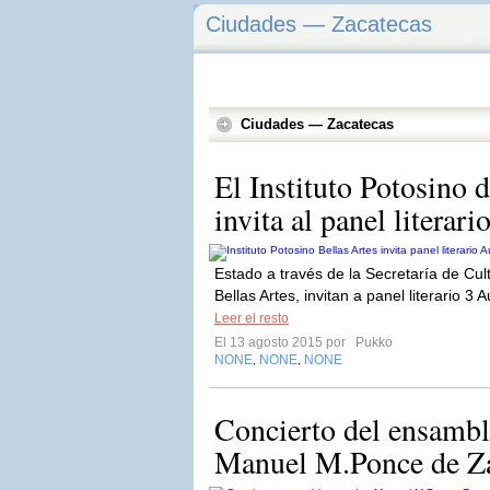
Ciudades — Zacatecas
Ciudades — Zacatecas
El Instituto Potosino 
invita al panel literari
Estado a través de la Secretaría de Cult
Bellas Artes, invitan a panel literario 3 
Leer el resto
El 13 agosto 2015 por
Pukko
NONE
NONE
NONE
,
,
Concierto del ensambl
Manuel M.Ponce de Za