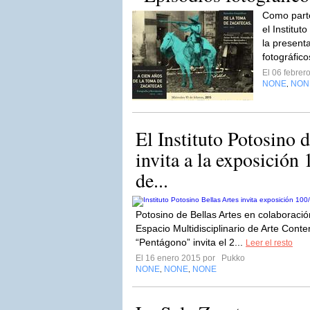
Como parte
el Institut
la presenta
fotográfico
El 06 febre
NONE
NON
,
El Instituto Potosino 
invita a la exposición
de...
Potosino de Bellas Artes en colaboraci
Espacio Multidisciplinario de Arte Cont
“Pentágono” invita el 2...
Leer el resto
El 16 enero 2015 por
Pukko
NONE
NONE
NONE
,
,