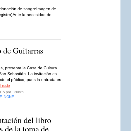
a donación de sangreImagen de
istro)Ante la necesidad de
 de Guitarras
es, presenta la Casa de Cultura
San Sebastián. La invitación es
odo el público, pues la entrada es
l resto
2015 por
Pukko
E
NONE
,
tación del libro
s de la toma de...