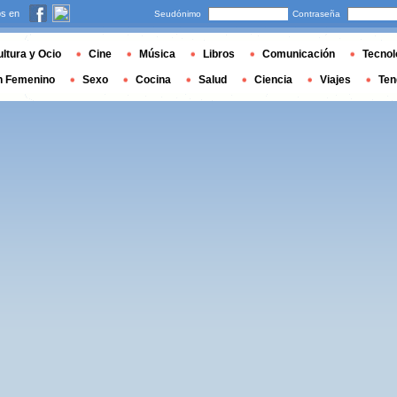
s en
Seudónimo
Contraseña
ltura y Ocio
Cine
Música
Libros
Comunicación
Tecnol
n Femenino
Sexo
Cocina
Salud
Ciencia
Viajes
Ten