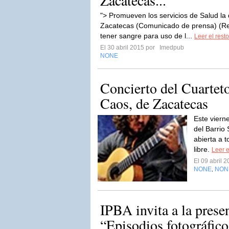
Zacatecas...
"> Promueven los servicios de Salud l
Zacatecas (Comunicado de prensa) (Reg
tener sangre para uso de l...
Leer el resto
El 30 abril 2015 por
Imedpub
NONE
Concierto del Cuarteto
Caos, de Zacatecas
Este viern
del Barrio 
abierta a t
libre.
Leer e
El 09 abril 
NONE
NON
,
IPBA invita a la presen
“Episodios fotográfico