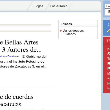
Juegos
Los Autores
Enlaces
Ver los dossiers
Ciudades
de Bellas Artes
T
o 3 Autores de...
K
El Gobierno del
T
ura y el Instituto Potosino de
B
Autores de Zacatecas 3, en el...
P
M
Ad
F
I
e de cuerdas
catecas