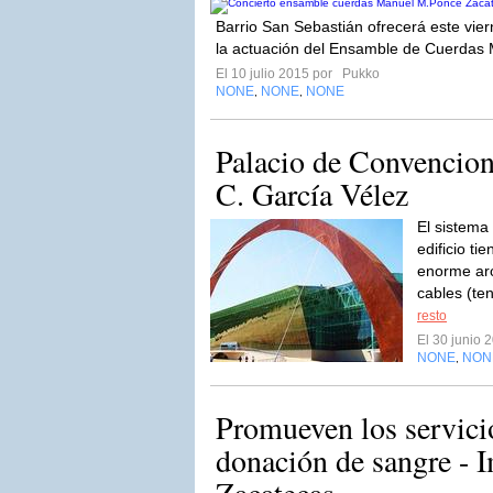
Barrio San Sebastián ofrecerá este vier
la actuación del Ensamble de Cuerdas
El 10 julio 2015 por
Pukko
NONE
NONE
NONE
,
,
Palacio de Convencion
C. García Vélez
El sistema 
edificio t
enorme arc
cables (te
resto
El 30 junio
NONE
NON
,
Promueven los servici
donación de sangre - 