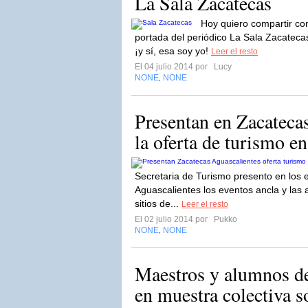
La Sala Zacatecas
Hoy quiero compartir con
portada del periódico La Sala Zacatecas
¡y sí, esa soy yo!
Leer el resto
El 04 julio 2014 por
Lucy
NONE
NONE
,
Presentan en Zacateca
la oferta de turismo e
Secretaria de Turismo presento en los 
Aguascalientes los eventos ancla y las
sitios de...
Leer el resto
El 02 julio 2014 por
Pukko
NONE
NONE
,
Maestros y alumnos de
en muestra colectiva s