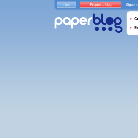
Inicio
Propón tu blog
Sígueno
Cu
E