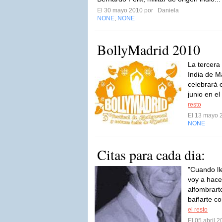
El 30 mayo 2010 por
Daniela
NONE
NONE
,
BollyMadrid 2010
La tercera 
India de M
celebrará 
junio en el
resto
El 13 mayo 
NONE
Citas para cada dia:
"Cuando ll
voy a hace
alfombrart
bañarte con
el resto
El 05 abril 