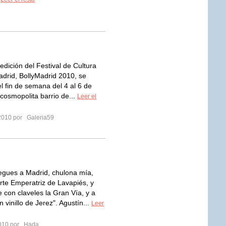
edición del Festival de Cultura
adrid, BollyMadrid 2010, se
el fin de semana del 4 al 6 de
 cosmopolita barrio de...
Leer el
2010 por
Galeria59
egues a Madrid, chulona mía,
rte Emperatriz de Lavapiés, y
e con claveles la Gran Vía, y a
 vinillo de Jerez". Agustín...
Leer
2010 por
Hada