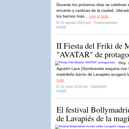
Durante los próximos días se celebran 
encanto y castizas de la ciudad. Ubicada
los barrios más...
Leer el resto
El 03 agosto 2010 por
Trastomalisimo
NONE
II Fiesta del Friki de
"AVATAR" de protago
Hoy s
Agustín Lara (Sombrerete esquina con
madrileño barrio de Lavapiés acogerá l
resto
El 12 junio 2010 por
Galeria59
NONE
El festival Bollymadri
de Lavapiés de la magia