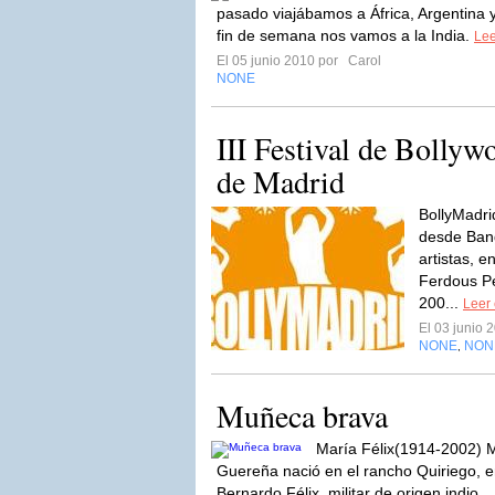
pasado viajábamos a África, Argentina y
fin de semana nos vamos a la India.
Lee
El 05 junio 2010 por
Carol
NONE
III Festival de Bollyw
de Madrid
BollyMadri
desde Ban
artistas, e
Ferdous Pe
200...
Leer 
El 03 junio
NONE
NON
,
Muñeca brava
María Félix(1914-2002) M
Guereña nació en el rancho Quiriego, 
Bernardo Félix, militar de origen indio..