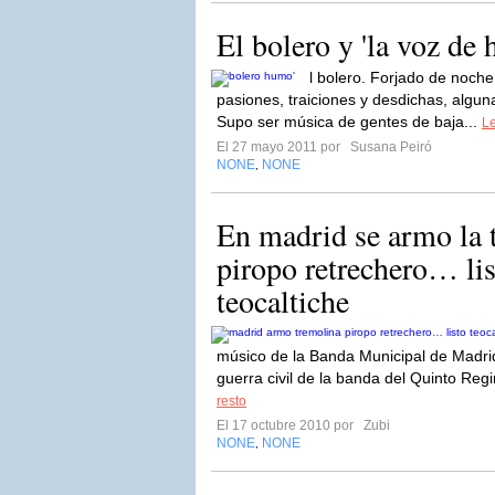
El bolero y 'la voz de
l bolero. Forjado de noche
pasiones, traiciones y desdichas, algu
Supo ser música de gentes de baja...
Le
El 27 mayo 2011 por
Susana Peiró
NONE
NONE
,
En madrid se armo la 
piropo retrechero… lis
teocaltiche
músico de la Banda Municipal de Madrid 
guerra civil de la banda del Quinto Regi
resto
El 17 octubre 2010 por
Zubi
NONE
NONE
,