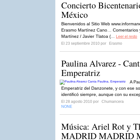
Concierto Bicentenari
México
Bienvenidos al Sitio Web www.informan
Erasmo Martínez Cano… Comentarios y 
Martínez / Javier Tlatoa (...
Leer el resto
El 23 septiembre 2010 por
Erasmo
Paulina Alvarez - Cant
Emperatriz
A Pau
Emperatriz del Danzonete, y con ese s
identificó siempre, aunque con su excep
El 28 agosto 2010 por
Chumancera
NONE
Música: Ariel Rot y Th
MADRID MADRID 