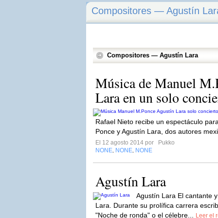
Compositores — Agustín Lar
Compositores — Agustín Lara
Música de Manuel M.
Lara en un solo concie
Rafael Nieto recibe un espectáculo par
Ponce y Agustín Lara, dos autores mexi
El 12 agosto 2014 por
Pukko
NONE
NONE
NONE
,
,
Agustín Lara
Agustín Lara El cantante 
Lara. Durante su prolífica carrera esc
"Noche de ronda" o el célebre...
Leer el 