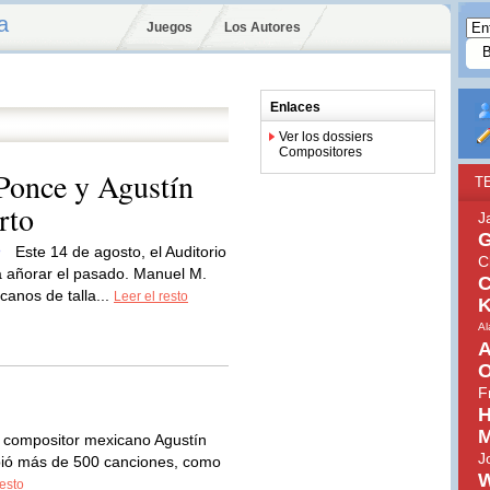
a
Juegos
Los Autores
Enlaces
Ver los dossiers
Compositores
Ponce y Agustín
T
rto
J
G
Este 14 de agosto, el Auditorio
C
a añorar el pasado. Manuel M.
C
canos de talla...
Leer el resto
K
Al
A
O
F
H
M
y compositor mexicano Agustín
J
ribió más de 500 canciones, como
W
resto