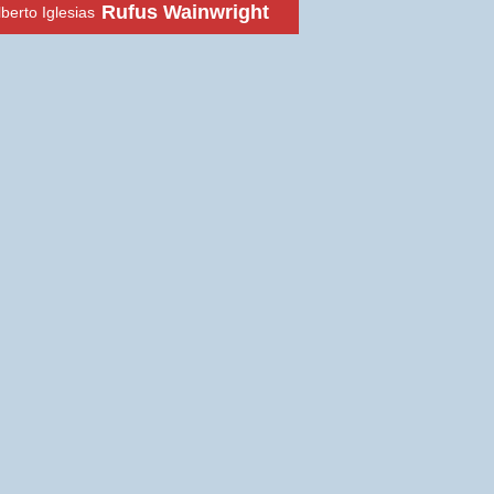
Rufus Wainwright
lberto Iglesias