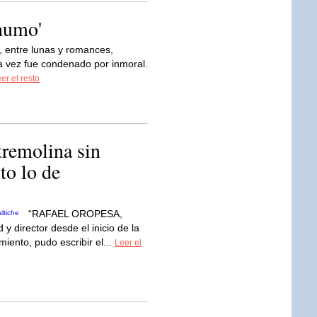
 humo'
, entre lunas y romances,
na vez fue condenado por inmoral.
er el resto
tremolina sin
to lo de
“RAFAEL OROPESA,
y director desde el inicio de la
miento, pudo escribir el...
Leer el