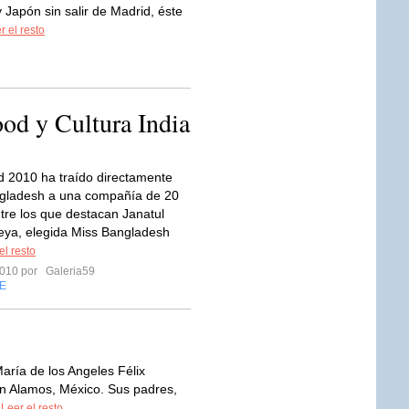
 Japón sin salir de Madrid, éste
r el resto
ood y Cultura India
d 2010 ha traído directamente
gladesh a una compañía de 20
ntre los que destacan Janatul
ya, elegida Miss Bangladesh
el resto
 2010 por
Galeria59
E
aría de los Angeles Félix
en Alamos, México. Sus padres,
.
Leer el resto