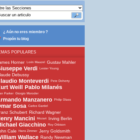
¿ Aún no eres miembro ?
Propón tu blog
EMAS POPULARES
ames Horner
Gustav Mahler
Lorin Maazel
iuseppe Verdi
Lester Young
laude Debussy
laudio Monteverdi
Pete Doherty
urt Weill
Pablo Milanés
an Parker
Giorgio Moroder
rmando Manzanero
Philip Glass
mar Sosa
Carlos Gardel
ranz Schubert
Richard Wagner
enry Mancini
Irving Berlin
Mozart
ichael Giacchino
Roy Orbison
ohn Cale
Jerry Goldsmith
Hans Zimmer
illiam Wallace
Randy Newman