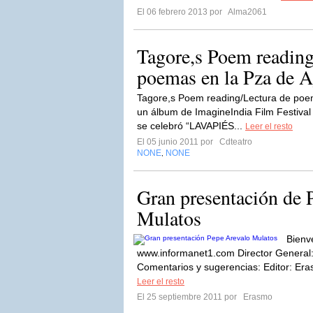
El 06 febrero 2013 por
Alma2061
Tagore,s Poem reading
poemas en la Pza de A
Tagore,s Poem reading/Lectura de poem
un álbum de ImagineIndia Film Festival
se celebró “LAVAPIÉS...
Leer el resto
El 05 junio 2011 por
Cdteatro
NONE
NONE
,
Gran presentación de 
Mulatos
Bienv
www.informanet1.com Director Genera
Comentarios y sugerencias: Editor: Eras
Leer el resto
El 25 septiembre 2011 por
Erasmo