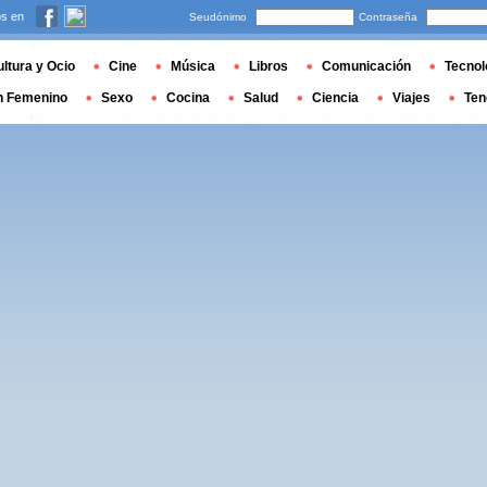
s en
Seudónimo
Contraseña
ltura y Ocio
Cine
Música
Libros
Comunicación
Tecnol
n Femenino
Sexo
Cocina
Salud
Ciencia
Viajes
Ten