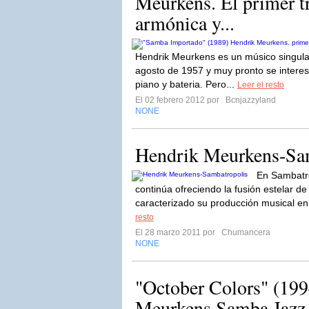
Meurkens. El primer tr
armónica y...
Hendrik Meurkens es un músico singular
agosto de 1957 y muy pronto se interes
piano y bateria. Pero...
Leer el resto
El 02 febrero 2012 por
Bcnjazzyland
NONE
Hendrik Meurkens-Sa
En Sambatr
continúa ofreciendo la fusión estelar de
caracterizado su producción musical en 
resto
El 28 marzo 2011 por
Chumancera
NONE
"October Colors" (199
Meurkens Samba Jazz Q