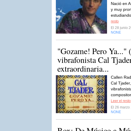
Nació en A
y muy pron
estudiando
resto
El 28 junio 
NONE
"Gozame! Pero Ya..." 
vibrafonista Cal Tjade
extraordinaria...
Callen Rad
Cal Tjader,
vibrafonist
compositor
Leer el resto
El 26 marzo
NONE
Box: De Músico a Mús