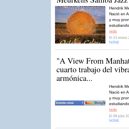
Hendrik Me
Nació en A
y muy pron
estudiando
resto
El 23 enero
NONE
"A View From Manhatt
cuarto trabajo del vibr
armónica...
Hendrik Me
Nació en A
y muy pron
estudiando
resto
El 08 julio 
NONE