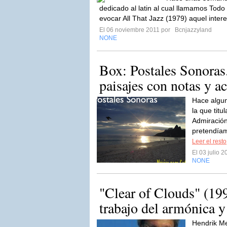
dedicado al latin al cual llamamos Todo
evocar All That Jazz (1979) aquel inter
El 06 noviembre 2011 por
Bcnjazzyland
NONE
Box: Postales Sonoras
paisajes con notas y a
Hace algu
la que tit
Admiración
pretendíam
Leer el resto
El 03 julio 
NONE
"Clear of Clouds" (19
trabajo del armónica y 
Hendrik Me