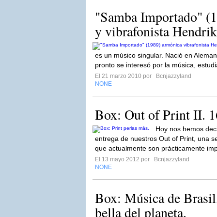
"Samba Importado" (1
y vibrafonista Hendri
es un músico singular. Nació en Aleman
pronto se interesó por la música, estud
El 21 marzo 2010 por
Bcnjazzyland
NONE
Box: Out of Print II. 1
Hoy nos hemos deci
entrega de nuestros Out of Print, una 
que actualmente son prácticamente imp
El 13 mayo 2012 por
Bcnjazzyland
NONE
Box: Música de Brasil
bella del planeta.