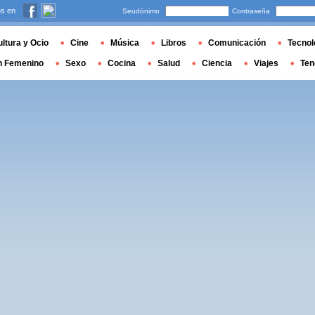
s en
Seudónimo
Contraseña
ltura y Ocio
Cine
Música
Libros
Comunicación
Tecnol
n Femenino
Sexo
Cocina
Salud
Ciencia
Viajes
Ten