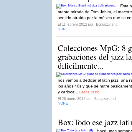
Esta b
atenta mirada de Tom Jobim, el maest
sentido atraído por la música que se cen
El 11 febrero 2012 por
Bcnjazzyland
NONE
Colecciones MpG: 8 g
grabaciones del jazz l
dificilmente...
nos vamos a dedicar al latin jazz, una r
los años 40s y que se nutre basicament
y carioca...
Leer el resto
El 28 enero 2012 por
Bcnjazzyland
NONE
Box:Todo ese jazz latin
Hace unas semana