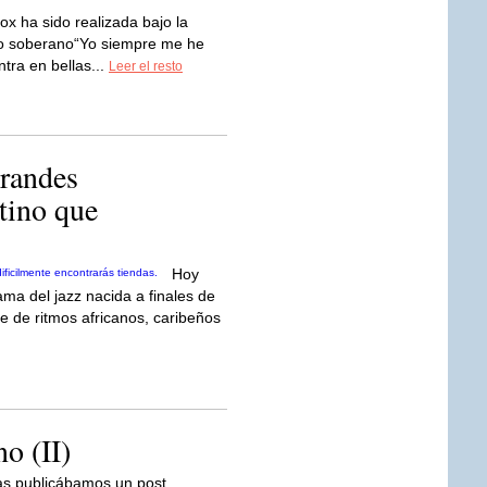
ox ha sido realizada bajo la
ro soberano“Yo siempre me he
tra en bellas...
Leer el resto
randes
atino que
Hoy
ama del jazz nacida a finales de
e de ritmos africanos, caribeños
o (II)
s publicábamos un post