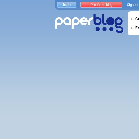
Inicio
Propón tu blog
Sígueno
Cu
E