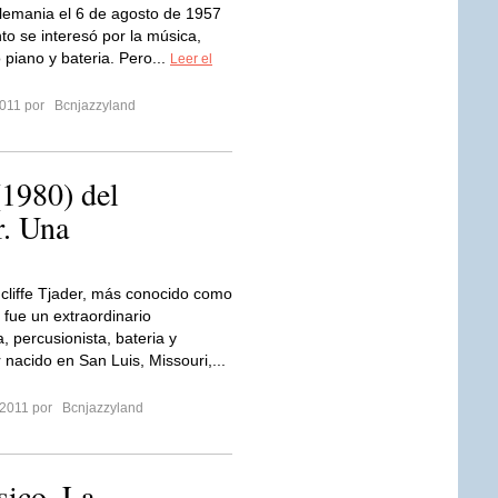
lemania el 6 de agosto de 1957
to se interesó por la música,
 piano y bateria. Pero...
Leer el
2011 por
Bcnjazzyland
(1980) del
r. Una
cliffe Tjader, más conocido como
 fue un extraordinario
a, percusionista, bateria y
 nacido en San Luis, Missouri,...
 2011 por
Bcnjazzyland
ico. La