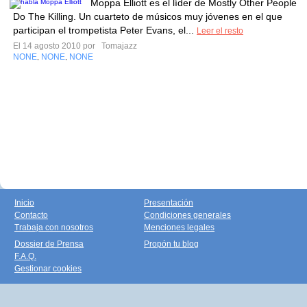
Moppa Elliott es el líder de Mostly Other People
Do The Killing. Un cuarteto de músicos muy jóvenes en el que
participan el trompetista Peter Evans, el...
Leer el resto
El 14 agosto 2010 por
Tomajazz
NONE
NONE
NONE
,
,
Inicio
Presentación
Contacto
Condiciones generales
Trabaja con nosotros
Menciones legales
Dossier de Prensa
Propón tu blog
F.A.Q.
Gestionar cookies