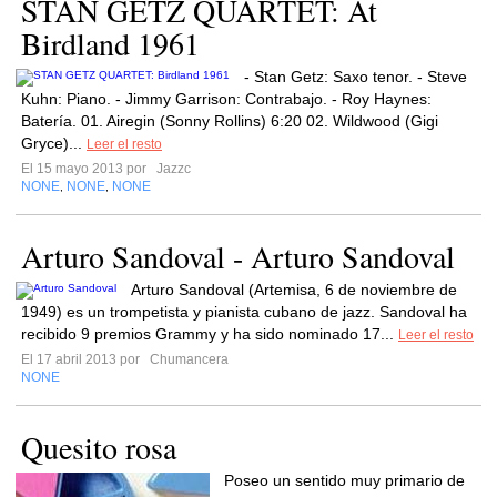
STAN GETZ QUARTET: At
Birdland 1961
- Stan Getz: Saxo tenor. - Steve
Kuhn: Piano. - Jimmy Garrison: Contrabajo. - Roy Haynes:
Batería. 01. Airegin (Sonny Rollins) 6:20 02. Wildwood (Gigi
Gryce)...
Leer el resto
El 15 mayo 2013 por
Jazzc
NONE
NONE
NONE
,
,
Arturo Sandoval - Arturo Sandoval
Arturo Sandoval (Artemisa, 6 de noviembre de
1949) es un trompetista y pianista cubano de jazz. Sandoval ha
recibido 9 premios Grammy y ha sido nominado 17...
Leer el resto
El 17 abril 2013 por
Chumancera
NONE
Quesito rosa
Poseo un sentido muy primario de