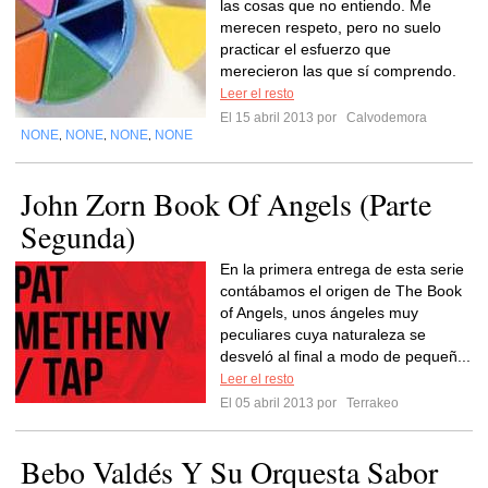
las cosas que no entiendo. Me
merecen respeto, pero no suelo
practicar el esfuerzo que
merecieron las que sí comprendo.
Leer el resto
El 15 abril 2013 por
Calvodemora
NONE
NONE
NONE
NONE
,
,
,
John Zorn Book Of Angels (Parte
Segunda)
En la primera entrega de esta serie
contábamos el origen de The Book
of Angels, unos ángeles muy
peculiares cuya naturaleza se
desveló al final a modo de pequeñ...
Leer el resto
El 05 abril 2013 por
Terrakeo
Bebo Valdés Y Su Orquesta Sabor