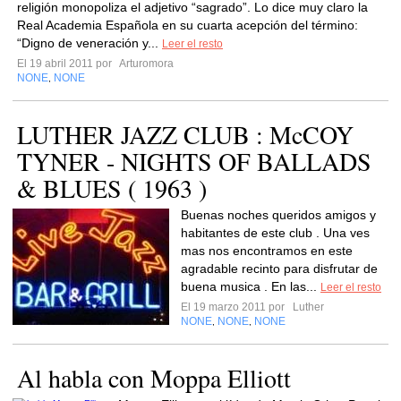
religión monopoliza el adjetivo “sagrado”. Lo dice muy claro la
Real Academia Española en su cuarta acepción del término:
“Digno de veneración y...
Leer el resto
El 19 abril 2011 por
Arturomora
NONE
NONE
,
LUTHER JAZZ CLUB : McCOY
TYNER - NIGHTS OF BALLADS
& BLUES ( 1963 )
Buenas noches queridos amigos y
habitantes de este club . Una ves
mas nos encontramos en este
agradable recinto para disfrutar de
buena musica . En las...
Leer el resto
El 19 marzo 2011 por
Luther
NONE
NONE
NONE
,
,
Al habla con Moppa Elliott