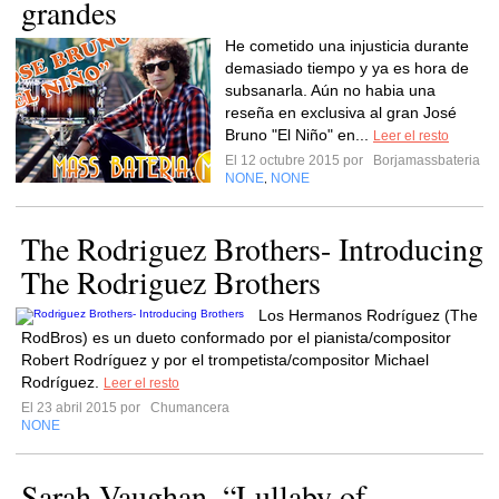
grandes
He cometido una injusticia durante
demasiado tiempo y ya es hora de
subsanarla. Aún no habia una
reseña en exclusiva al gran José
Bruno "El Niño" en...
Leer el resto
El 12 octubre 2015 por
Borjamassbateria
NONE
NONE
,
The Rodriguez Brothers- Introducing
The Rodriguez Brothers
Los Hermanos Rodríguez (The
RodBros) es un dueto conformado por el pianista/compositor
Robert Rodríguez y por el trompetista/compositor Michael
Rodríguez.
Leer el resto
El 23 abril 2015 por
Chumancera
NONE
Sarah Vaughan. “Lullaby of