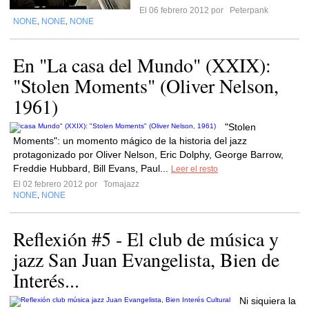
El 06 febrero 2012 por
Peterpank
NONE
NONE
NONE
,
,
En "La casa del Mundo" (XXIX):
"Stolen Moments" (Oliver Nelson,
1961)
"Stolen
Moments": un momento mágico de la historia del jazz
protagonizado por Oliver Nelson, Eric Dolphy, George Barrow,
Freddie Hubbard, Bill Evans, Paul...
Leer el resto
El 02 febrero 2012 por
Tomajazz
NONE
NONE
,
Reflexión #5 - El club de música y
jazz San Juan Evangelista, Bien de
Interés...
Ni siquiera la