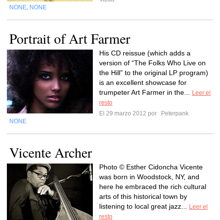
NONE
NONE
,
Portrait of Art Farmer
His CD reissue (which adds a
version of “The Folks Who Live on
the Hill” to the original LP program)
is an excellent showcase for
trumpeter Art Farmer in the...
Leer el
resto
El 29 marzo 2012 por
Peterpank
NONE
Vicente Archer
Photo © Esther Cidoncha Vicente
was born in Woodstock, NY, and
here he embraced the rich cultural
arts of this historical town by
listening to local great jazz...
Leer el
resto