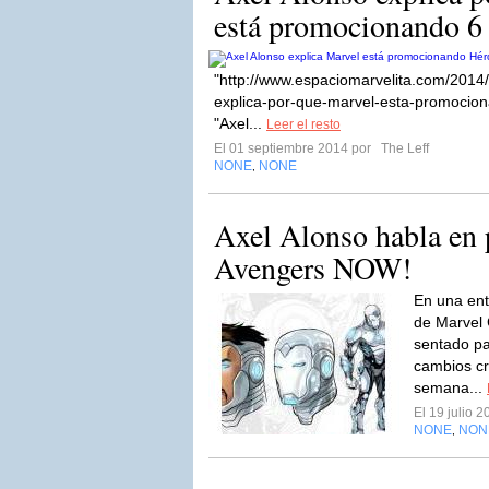
está promocionando 6
"http://www.espaciomarvelita.com/2014/
explica-por-que-marvel-esta-promociona
"Axel...
Leer el resto
El 01 septiembre 2014 por
The Leff
NONE
NONE
,
Axel Alonso habla en 
Avengers NOW!
En una ent
de Marvel 
sentado pa
cambios cr
semana...
El 19 julio 
NONE
NON
,