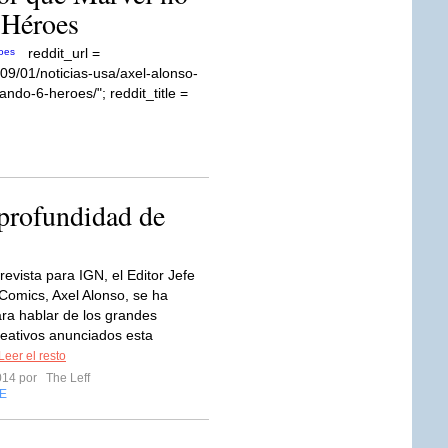
 Héroes
reddit_url =
09/01/noticias-usa/axel-alonso-
ndo-6-heroes/"; reddit_title =
profundidad de
revista para IGN, el Editor Jefe
Comics, Axel Alonso, se ha
ra hablar de los grandes
eativos anunciados esta
Leer el resto
2014 por
The Leff
E