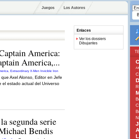
Juegos
Los Autores
Enlaces
Ver los dossiers
Dibujantes
 Captain America:
T
ptain America,...
C
Al
C
 que Axel Alonso, Editor en Jefe
D
 el estado actual del Universo
R
M
B
C
B
N
la segunda serie
J
 Michael Bendis
A
L