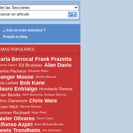
¿ Aún no eres miembro ?
Propón tu blog
EMAS POPULARES
arla Berrocal
Frank Frazetta
Alan Davis
Ed Brubaker
fonso Zapico
arlos Pacheco
Eduardo Risso
anger Mouse
Alberto Breccia
Bob Kane
ob Liefeld
auro Entrialgo
Humberto Ramos
rian Bendis
John Buscema
Enrique Breccia
Chris Ware
hris Claremont
ryan Hitch
Manuel Bartual
orman Rockwell
Hugo Pratt
avier Olivares
Gene Colan
lfonso Azpiri
Brian Michael Bendis
ewis Trondheim
Joe Quesada