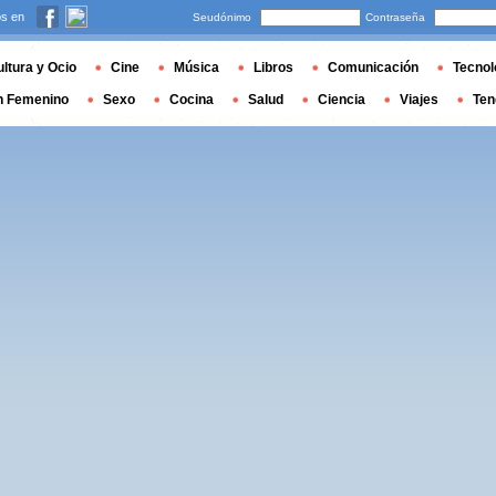
s en
Seudónimo
Contraseña
ltura y Ocio
Cine
Música
Libros
Comunicación
Tecnol
n Femenino
Sexo
Cocina
Salud
Ciencia
Viajes
Ten