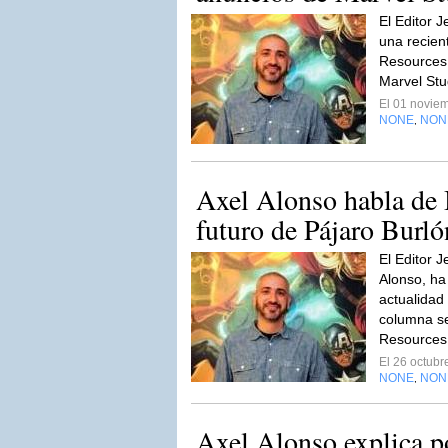
El Editor 
una recien
Resources 
Marvel Stu
El 01 novie
NONE
NON
,
Axel Alonso habla de 
futuro de Pájaro Burlón 
El Editor 
Alonso, ha
actualidad
columna s
Resources
El 26 octub
NONE
NON
,
Axel Alonso explica p