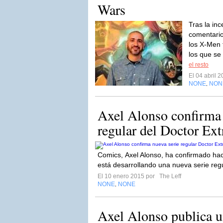
Wars
Tras la in
comentario
los X-Men 
los que se
el resto
El 04 abril 
NONE
NON
,
Axel Alonso confirma 
regular del Doctor Ex
Comics, Axel Alonso, ha confirmado hac
está desarrollando una nueva serie regu
El 10 enero 2015 por
The Leff
NONE
NONE
,
Axel Alonso publica u