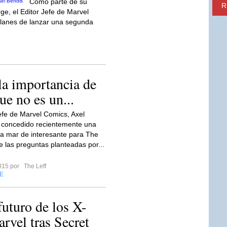
Como parte de su
R
e, el Editor Jefe de Marvel
planes de lanzar una segunda
la importancia de
ue no es un...
Jefe de Marvel Comics, Axel
 concedido recientemente una
 la mar de interesante para The
e las preguntas planteadas por...
2015 por
The Leff
E
futuro de los X-
rvel tras Secret