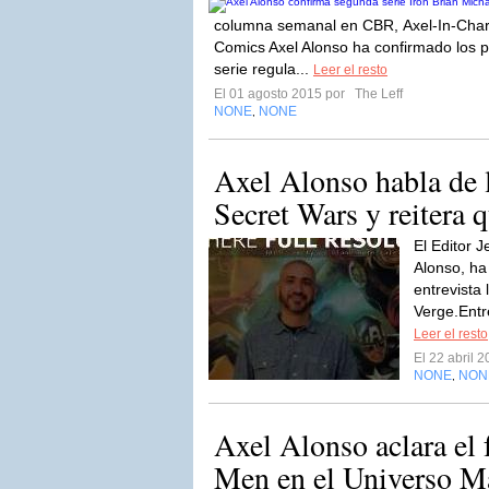
columna semanal en CBR, Axel-In-Charg
Comics Axel Alonso ha confirmado los 
serie regula...
Leer el resto
El 01 agosto 2015 por
The Leff
NONE
NONE
,
Axel Alonso habla de 
Secret Wars y reitera q
El Editor 
Alonso, ha
entrevista
Verge.Entr
Leer el resto
El 22 abril 
NONE
NON
,
Axel Alonso aclara el 
Men en el Universo Ma