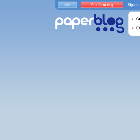
Inicio
Propón tu blog
Sígueno
Cu
E