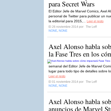
para Secret Wars
El Editor Jefe de Marvel Comics, Axel 
personal de Twitter para publicar un n
la editorial para 2015,...
Leer el resto
El 26 noviembre 2014 por
The Leff
NONE
NONE
,
Axel Alonso habla so
la Fase Tres en los có
semanal del Editor Jefe de Marvel Comi
lugar para todo tipo de detalles sobre l
Leer el resto
El 01 noviembre 2014 por
The Leff
NONE
NONE
,
Axel Alonso habla sob
anuncios de Marvel St