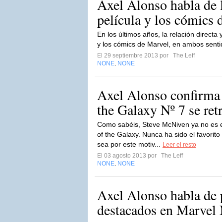
Axel Alonso habla de l
película y los cómics 
En los últimos años, la relación directa y
y los cómics de Marvel, en ambos senti
El 29 septiembre 2013 por
The Leff
NONE
NONE
,
Axel Alonso confirma
the Galaxy Nº 7 se ret
Como sabéis, Steve McNiven ya no es e
of the Galaxy. Nunca ha sido el favorito 
sea por este motiv...
Leer el resto
El 03 agosto 2013 por
The Leff
NONE
NONE
,
Axel Alonso habla de 
destacados en Marvel