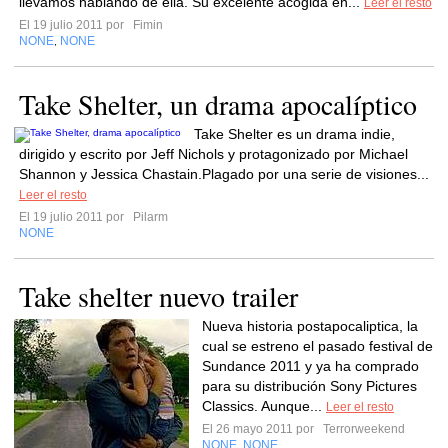
llevamos hablando de ella. Su excelente acogida en...
Leer el resto
El 19 julio 2011 por
Fimin
NONE
NONE
,
Take Shelter, un drama apocalíptico
Take Shelter es un drama indie,
dirigido y escrito por Jeff Nichols y protagonizado por Michael
Shannon y Jessica Chastain.Plagado por una serie de visiones...
Leer el resto
El 19 julio 2011 por
Pilarm
NONE
Take shelter nuevo trailer
Nueva historia postapocaliptica, la
cual se estreno el pasado festival de
Sundance 2011 y ya ha comprado
para su distribución Sony Pictures
Classics. Aunque...
Leer el resto
El 26 mayo 2011 por
Terrorweekend
NONE
NONE
,