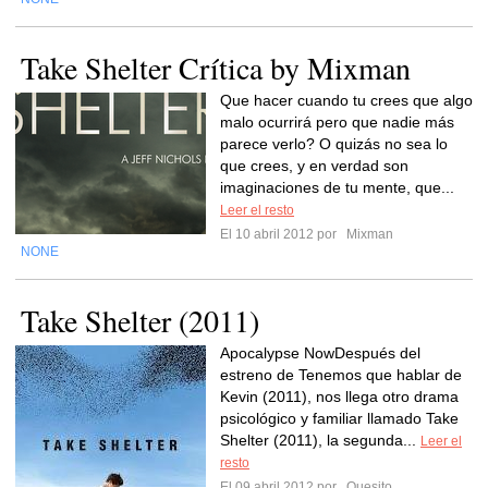
Take Shelter Crítica by Mixman
Que hacer cuando tu crees que algo
malo ocurrirá pero que nadie más
parece verlo? O quizás no sea lo
que crees, y en verdad son
imaginaciones de tu mente, que...
Leer el resto
El 10 abril 2012 por
Mixman
NONE
Take Shelter (2011)
Apocalypse NowDespués del
estreno de Tenemos que hablar de
Kevin (2011), nos llega otro drama
psicológico y familiar llamado Take
Shelter (2011), la segunda...
Leer el
resto
El 09 abril 2012 por
Quesito