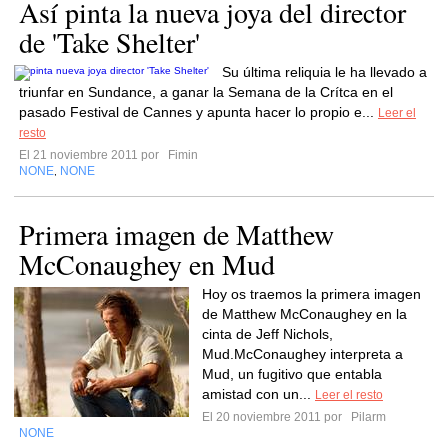
Así pinta la nueva joya del director
de 'Take Shelter'
Su última reliquia le ha llevado a
triunfar en Sundance, a ganar la Semana de la Crítca en el
pasado Festival de Cannes y apunta hacer lo propio e...
Leer el
resto
El 21 noviembre 2011 por
Fimin
NONE
NONE
,
Primera imagen de Matthew
McConaughey en Mud
Hoy os traemos la primera imagen
de Matthew McConaughey en la
cinta de Jeff Nichols,
Mud.McConaughey interpreta a
Mud, un fugitivo que entabla
amistad con un...
Leer el resto
El 20 noviembre 2011 por
Pilarm
NONE