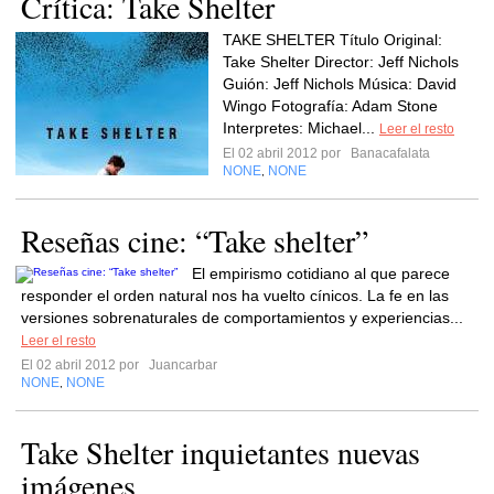
Crítica: Take Shelter
TAKE SHELTER Título Original:
Take Shelter Director: Jeff Nichols
Guión: Jeff Nichols Música: David
Wingo Fotografía: Adam Stone
Interpretes: Michael...
Leer el resto
El 02 abril 2012 por
Banacafalata
NONE
NONE
,
Reseñas cine: “Take shelter”
El empirismo cotidiano al que parece
responder el orden natural nos ha vuelto cínicos. La fe en las
versiones sobrenaturales de comportamientos y experiencias...
Leer el resto
El 02 abril 2012 por
Juancarbar
NONE
NONE
,
Take Shelter inquietantes nuevas
imágenes