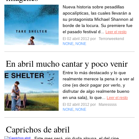
Nueva historia sobre pesadillas
apocalípticas, las cuales llevarán a
su protagonista Michael Shannon al
borde de la locura. Su premiere fue
el pasado festival d...
Leer el resto
El 02 abril 2012 por
Terrorweekend
NONE
NONE
,
En abril mucho cantar y poco venir
Entre lo más destacado y lo que
realmente merece la pena ir a ver al
cine (es decir pagar por verlo, y
disfrutar de algo realmente bueno
en una sala), lo que...
Leer el resto
El 02 abril 2012 por
Maresssss
NONE
NONE
,
Caprichos de abril
Este mes será, sin duda alguna, el del cine