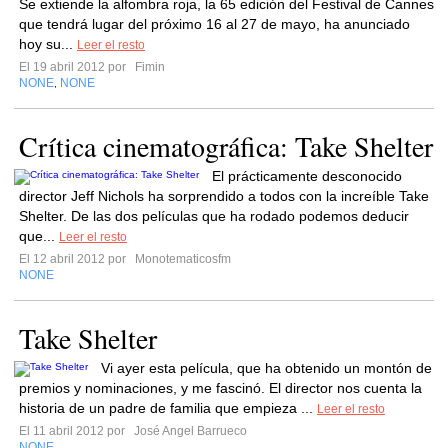
Se extiende la alfombra roja, la 65 edición del Festival de Cannes
que tendrá lugar del próximo 16 al 27 de mayo, ha anunciado
hoy su...
Leer el resto
El 19 abril 2012 por
Fimin
NONE
NONE
,
Crítica cinematográfica: Take Shelter
El prácticamente desconocido
director Jeff Nichols ha sorprendido a todos con la increíble Take
Shelter. De las dos películas que ha rodado podemos deducir
que...
Leer el resto
El 12 abril 2012 por
Monotematicosfm
NONE
Take Shelter
Vi ayer esta película, que ha obtenido un montón de
premios y nominaciones, y me fascinó. El director nos cuenta la
historia de un padre de familia que empieza ...
Leer el resto
El 11 abril 2012 por
José Angel Barrueco
NONE