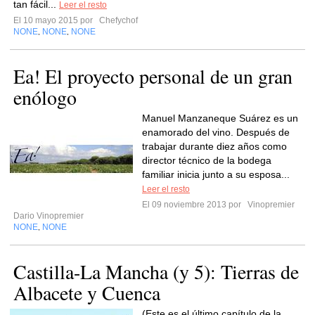
tan fácil...
Leer el resto
El 10 mayo 2015 por
Chefychof
NONE
NONE
NONE
,
,
Ea! El proyecto personal de un gran
enólogo
Manuel Manzaneque Suárez es un
enamorado del vino. Después de
trabajar durante diez años como
director técnico de la bodega
familiar inicia junto a su esposa...
Leer el resto
El 09 noviembre 2013 por
Vinopremier
Dario Vinopremier
NONE
NONE
,
Castilla-La Mancha (y 5): Tierras de
Albacete y Cuenca
(Este es el último capítulo de la