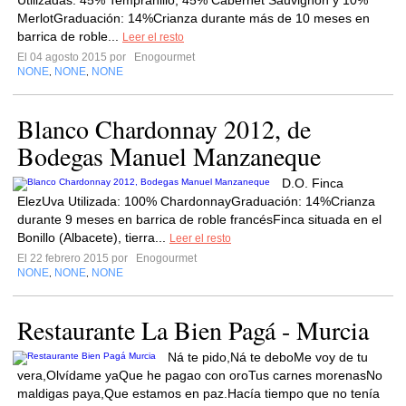
Utilizadas: 45% Tempranillo, 45% Cabernet Sauvignon y 10%
MerlotGraduación: 14%Crianza durante más de 10 meses en
barrica de roble...
Leer el resto
El 04 agosto 2015 por
Enogourmet
NONE
NONE
NONE
,
,
Blanco Chardonnay 2012, de
Bodegas Manuel Manzaneque
D.O. Finca
ElezUva Utilizada: 100% ChardonnayGraduación: 14%Crianza
durante 9 meses en barrica de roble francésFinca situada en el
Bonillo (Albacete), tierra...
Leer el resto
El 22 febrero 2015 por
Enogourmet
NONE
NONE
NONE
,
,
Restaurante La Bien Pagá - Murcia
Ná te pido,Ná te deboMe voy de tu
vera,Olvídame yaQue he pagao con oroTus carnes morenasNo
maldigas paya,Que estamos en paz.Hacía tiempo que no tenía