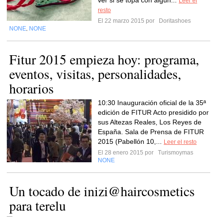
ver si se topa con algún...
Leer el
resto
El 22 marzo 2015 por
Doritashoes
NONE
NONE
,
Fitur 2015 empieza hoy: programa,
eventos, visitas, personalidades,
horarios
10:30 Inauguración oficial de la 35ª
edición de FITUR Acto presidido por
sus Altezas Reales, Los Reyes de
España. Sala de Prensa de FITUR
2015 (Pabellón 10,...
Leer el resto
El 28 enero 2015 por
Turismoymas
NONE
Un tocado de inizi@haircosmetics
para terelu