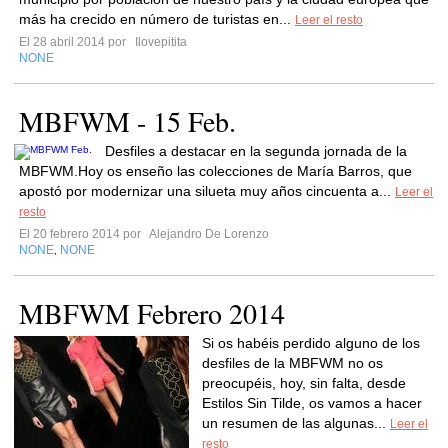
más ha crecido en número de turistas en...
Leer el resto
El 28 abril 2014 por
Ilovepitita
NONE
MBFWM - 15 Feb.
Desfiles a destacar en la segunda jornada de la
MBFWM.Hoy os enseño las colecciones de María Barros, que
apostó por modernizar una silueta muy años cincuenta a...
Leer el
resto
El 20 febrero 2014 por
Alejandro De Lorenzo
NONE
NONE
,
MBFWM Febrero 2014
Si os habéis perdido alguno de los
desfiles de la MBFWM no os
preocupéis, hoy, sin falta, desde
Estilos Sin Tilde, os vamos a hacer
un resumen de las algunas...
Leer el
resto