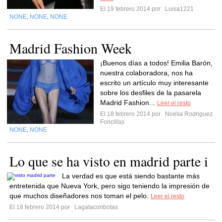
El 19 febrero 2014 por
Luisa1221
NONE
NONE
NONE
,
,
Madrid Fashion Week
¡Buenos días a todos! Emilia Barón,
nuestra colaboradora, nos ha
escrito un artículo muy interesante
sobre los desfiles de la pasarela
Madrid Fashion...
Leer el resto
El 18 febrero 2014 por
Noelia Rodriguez
Foncillas
NONE
NONE
,
Lo que se ha visto en madrid parte i
La verdad es que está siendo bastante más
entretenida que Nueva York, pero sigo teniendo la impresión de
que muchos diseñadores nos toman el pelo.
Leer el resto
El 18 febrero 2014 por
Lagataconbotas