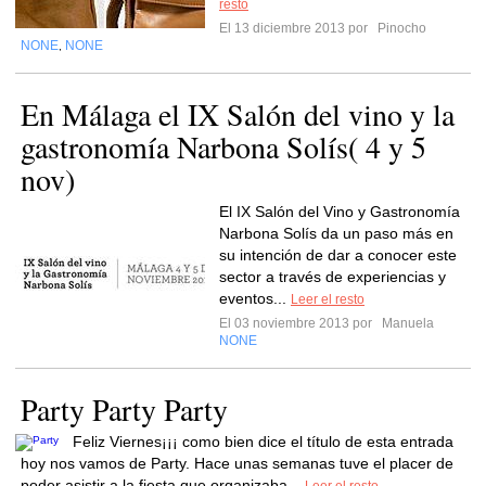
resto
El 13 diciembre 2013 por
Pinocho
NONE
NONE
,
En Málaga el IX Salón del vino y la
gastronomía Narbona Solís( 4 y 5
nov)
El IX Salón del Vino y Gastronomía
Narbona Solís da un paso más en
su intención de dar a conocer este
sector a través de experiencias y
eventos...
Leer el resto
El 03 noviembre 2013 por
Manuela
NONE
Party Party Party
Feliz Viernes¡¡¡ como bien dice el título de esta entrada
hoy nos vamos de Party. Hace unas semanas tuve el placer de
poder asistir a la fiesta que organizaba...