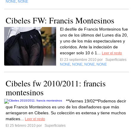
NONE
NONE
,
Cibeles FW: Francis Montesinos
El desfile de Francis Montesinos fue
uno de los últimos del Lunes día 20,
y uno de los más espectaculares y
coloridos. Ante la indecisión de
escoger solo 10 ó 1...
Leer el resto
El 23 septiembre 2010 por
Superficiales
NONE
NONE
NONE
NONE
,
,
,
Cibeles fw 2010/2011: francis
montesinos
**Viernes 19/02**Podemos decir
que Francis Montesinos es uno de los diseñadores que más
arriesgaron en Cibeles. Su colección es extensa y tiene muchos
matices...
Leer el resto
El 25 febrero 2010 por
Superficiales