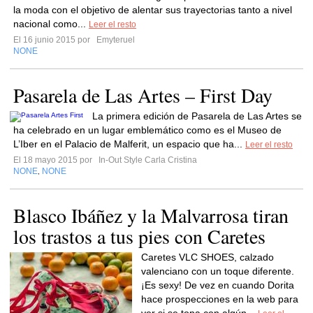
la moda con el objetivo de alentar sus trayectorias tanto a nivel
nacional como...
Leer el resto
El 16 junio 2015 por
Emyteruel
NONE
Pasarela de Las Artes – First Day
La primera edición de Pasarela de Las Artes se
ha celebrado en un lugar emblemático como es el Museo de
L’Iber en el Palacio de Malferit, un espacio que ha...
Leer el resto
El 18 mayo 2015 por
In-Out Style Carla Cristina
NONE
NONE
,
Blasco Ibáñez y la Malvarrosa tiran
los trastos a tus pies con Caretes
Caretes VLC SHOES, calzado
valenciano con un toque diferente.
¡Es sexy! De vez en cuando Dorita
hace prospecciones en la web para