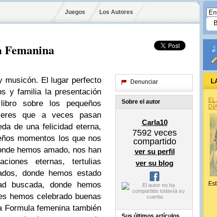
Juegos
Los Autores
a Femanina
y musicón. El lugar perfecto
L
Denunciar
s y familia la presentación
EL
Sobre el autor
ibro sobre los pequeños
DÍ
aceres que a veces pasan
Carla10
da de una felicidad eterna,
7592
veces
eños momentos los que nos
compartido
 donde hemos amado, nos han
ver su perfil
ciones eternas, tertulias
ver su blog
erados, donde hemos estado
dad buscada, donde hemos
Est
res hemos celebrado buenas
La Formula femenina también
Sus últimos artículos