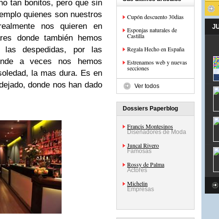
o tan bonitos, pero que sin
emplo quienes son nuestros
Cupón descuento 30dias
realmente nos quieren en
J
Esponjas naturales de
Castilla
bares donde también hemos
r las despedidas, por las
Regala Hecho en España
donde a veces nos hemos
Estrenamos web y nuevas
secciones
soledad, la mas dura. Es en
dejado, donde nos han dado
Ver todos
Dossiers Paperblog
Francis Montesinos
Diseñadores de Moda
Juncal Rivero
Famosas
Rossy de Palma
Actores
Michelin
Empresas