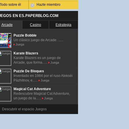
Todo sobre él
Hazte miembro
UEGOS EN ES.PAPERBLOG.COM
Arcade
Casino
Estrategia
Puzzle Bobble
Un clásico juego de Arcade. ......
Juega
Karate Blazers
Karate Blazers es un juego de
Arcade, que forma......
Juega
Puzzle De Bloques
Inventado en 1984 por el ruso Alekséi
Pázhitnov, e......
Juega
Magical Cat Adventure
Redescubre Magical Cat Adventure,
un juego de la......
Juega
Descubrir el espacio Juegos