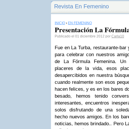
Revista En Femenino
INICIO
›
EN FEMENINO
Presentación La Fórmul
Publicado el 01 diciembre 2012 por
Carla10
Fue en La Turba, restaurante-bar 
para celebrar con nuestros amigo
de La Fórmula Femenina. Un l
placeres de la vida, esos pl
desapercibidos en nuestra búsque
cuando realmente son esos pequ
hacen felices, y es en los bares
besado, hemos tenido conversa
interesantes, encuentros inesp
solos disfrutando de una sole
hecho nuevos amigos. En los ba
noticias, hemos brindado.. Pero 