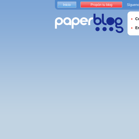
Inicio
Propón tu blog
Sígueno
Cu
E