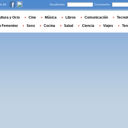
s en
Seudónimo
Contraseña
ltura y Ocio
Cine
Música
Libros
Comunicación
Tecnol
n Femenino
Sexo
Cocina
Salud
Ciencia
Viajes
Ten