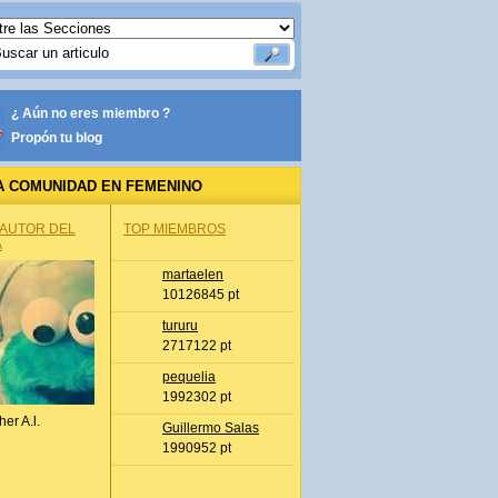
¿ Aún no eres miembro ?
Propón tu blog
A COMUNIDAD EN FEMENINO
 AUTOR DEL
TOP MIEMBROS
A
martaelen
10126845 pt
tururu
2717122 pt
pequelia
1992302 pt
her A.l.
Guillermo Salas
1990952 pt