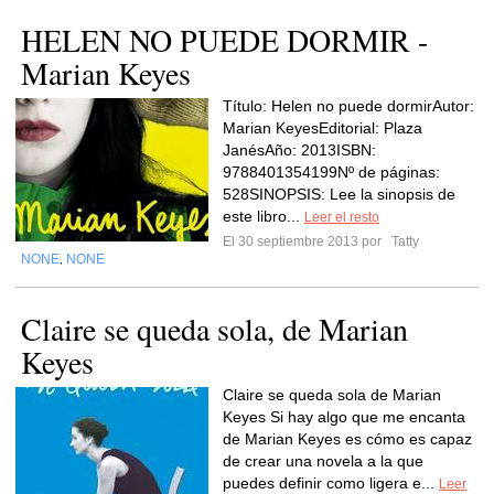
HELEN NO PUEDE DORMIR -
Marian Keyes
Título: Helen no puede dormirAutor:
Marian KeyesEditorial: Plaza
JanésAño: 2013ISBN:
9788401354199Nº de páginas:
528SINOPSIS: Lee la sinopsis de
este libro...
Leer el resto
El 30 septiembre 2013 por
Tatty
NONE
NONE
,
Claire se queda sola, de Marian
Keyes
Claire se queda sola de Marian
Keyes Si hay algo que me encanta
de Marian Keyes es cómo es capaz
de crear una novela a la que
puedes definir como ligera e...
Leer