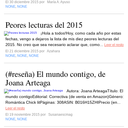
El 30 diciembre 2015 por
María A. Ayuso
NONE
NONE
,
Peores lecturas del 2015
¡Hola a todos!Hoy, como cada año por estas
fechas, vengo a dejaros la lista de mis diez peores lecturas del
2015. No creo que sea necesario aclarar que, como...
Leer el resto
El 21 diciembre 2015 por
Azahara
NONE
NONE
NONE
,
,
(#reseña) El mundo contigo, de
Joana Arteaga
Autora: Joana ArteagaTítulo: El
mundo contigoEditorial: Correctiva (de venta en Amazon)Género:
Romántica Chick litPáginas: 308ASIN: B016H15ZHIPrecio (en...
Leer el resto
El 19 noviembre 2015 por
Susanaescmag
NONE
NONE
,