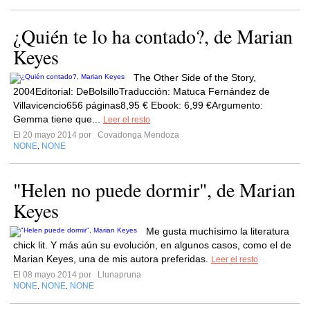
¿Quién te lo ha contado?, de Marian
Keyes
The Other Side of the Story,
2004Editorial: DeBolsilloTraducción: Matuca Fernández de
Villavicencio656 páginas8,95 € Ebook: 6,99 €Argumento:
Gemma tiene que...
Leer el resto
El 20 mayo 2014 por
Covadonga Mendoza
NONE
NONE
,
"Helen no puede dormir", de Marian
Keyes
Me gusta muchísimo la literatura
chick lit. Y más aún su evolución, en algunos casos, como el de
Marian Keyes, una de mis autora preferidas.
Leer el resto
El 08 mayo 2014 por
Llunapruna
NONE
NONE
NONE
,
,