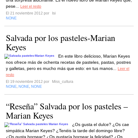
una sorpresa alucinante: Es el nuevo libro de Marian Keyes que,
pese...
Leer el resto
El 21 noviembre 2012 por
Isi
NONE
Salvada por los pasteles-Marian
Keyes
En este libro delicioso, Marian Keyes
nos ofrece más de ochenta recetas de pasteles, pastas, postres
y galletas, pero es mucho más que esto: en tus manos...
Leer el
resto
El 19 noviembre 2012 por
Miss_cultura
NONE
NONE
NONE
,
,
“Reseña” Salvada por los pasteles –
Marian Keyes
¿Os gusta el dulce? ¿Os cae
simpática Marian Keyes? ¿Tenéis la tarde del domingo libre?
¿Os gusta hornear? ¿Os gustaría hornear la felicidad? ¿Os