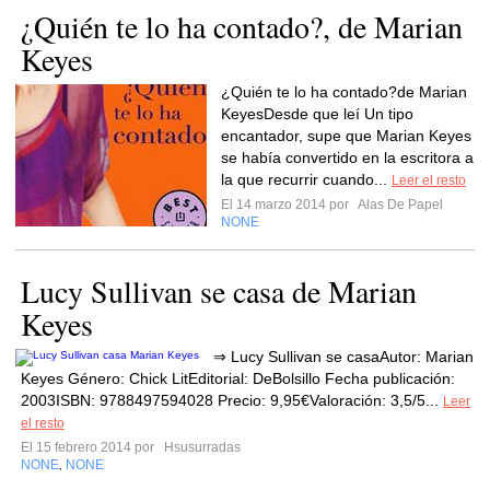
¿Quién te lo ha contado?, de Marian
Keyes
¿Quién te lo ha contado?de Marian
KeyesDesde que leí Un tipo
encantador, supe que Marian Keyes
se había convertido en la escritora a
la que recurrir cuando...
Leer el resto
El 14 marzo 2014 por
Alas De Papel
NONE
Lucy Sullivan se casa de Marian
Keyes
⇒ Lucy Sullivan se casaAutor: Marian
Keyes Género: Chick LitEditorial: DeBolsillo Fecha publicación:
2003ISBN: 9788497594028 Precio: 9,95€Valoración: 3,5/5...
Leer
el resto
El 15 febrero 2014 por
Hsusurradas
NONE
NONE
,