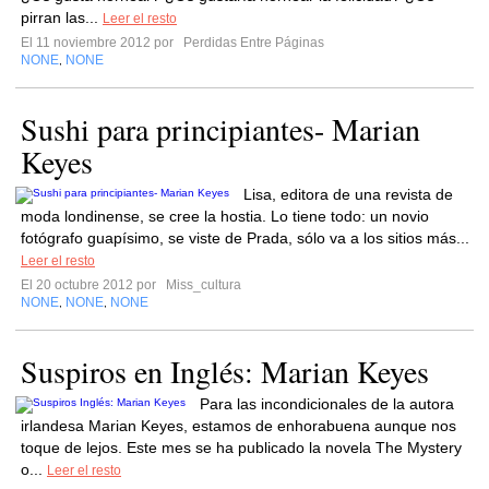
pirran las...
Leer el resto
El 11 noviembre 2012 por
Perdidas Entre Páginas
NONE
NONE
,
Sushi para principiantes- Marian
Keyes
Lisa, editora de una revista de
moda londinense, se cree la hostia. Lo tiene todo: un novio
fotógrafo guapísimo, se viste de Prada, sólo va a los sitios más...
Leer el resto
El 20 octubre 2012 por
Miss_cultura
NONE
NONE
NONE
,
,
Suspiros en Inglés: Marian Keyes
Para las incondicionales de la autora
irlandesa Marian Keyes, estamos de enhorabuena aunque nos
toque de lejos. Este mes se ha publicado la novela The Mystery
o...
Leer el resto