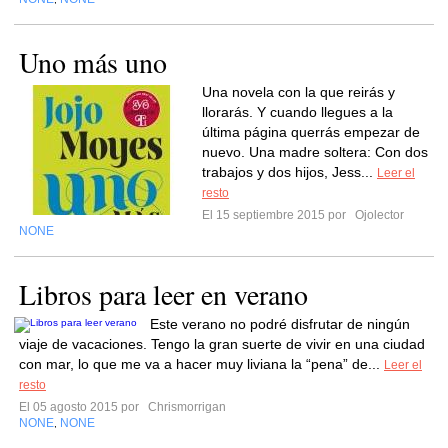
Uno más uno
Una novela con la que reirás y
llorarás. Y cuando llegues a la
última página querrás empezar de
nuevo. Una madre soltera: Con dos
trabajos y dos hijos, Jess...
Leer el
resto
El 15 septiembre 2015 por
Ojolector
NONE
Libros para leer en verano
Este verano no podré disfrutar de ningún
viaje de vacaciones. Tengo la gran suerte de vivir en una ciudad
con mar, lo que me va a hacer muy liviana la “pena” de...
Leer el
resto
El 05 agosto 2015 por
Chrismorrigan
NONE
NONE
,