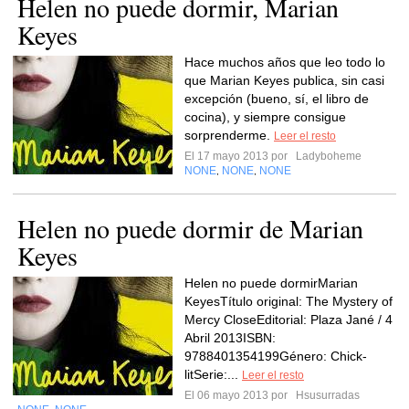
Helen no puede dormir, Marian
Keyes
Hace muchos años que leo todo lo
que Marian Keyes publica, sin casi
excepción (bueno, sí, el libro de
cocina), y siempre consigue
sorprenderme.
Leer el resto
El 17 mayo 2013 por
Ladyboheme
NONE
NONE
NONE
,
,
Helen no puede dormir de Marian
Keyes
Helen no puede dormirMarian
KeyesTítulo original: The Mystery of
Mercy CloseEditorial: Plaza Jané / 4
Abril 2013ISBN:
9788401354199Género: Chick-
litSerie:...
Leer el resto
El 06 mayo 2013 por
Hsusurradas