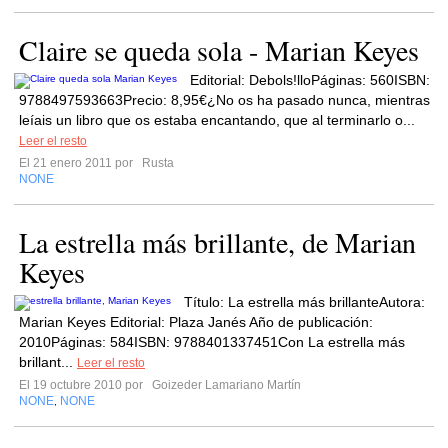
Claire se queda sola - Marian Keyes
Editorial: Debols!lloPáginas: 560ISBN:
9788497593663Precio: 8,95€¿No os ha pasado nunca, mientras
leíais un libro que os estaba encantando, que al terminarlo o...
Leer el resto
El 21 enero 2011 por
Rusta
NONE
La estrella más brillante, de Marian
Keyes
Título: La estrella más brillanteAutora:
Marian Keyes Editorial: Plaza Janés Año de publicación:
2010Páginas: 584ISBN: 9788401337451Con La estrella más
brillant...
Leer el resto
El 19 octubre 2010 por
Goizeder Lamariano Martín
NONE
NONE
,