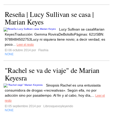
Reseña | Lucy Sullivan se casa |
Marian Keyes
Lucy Sullivan se casaMarian
KeyesTraducción: Gemma RoviraDeBolsilloPáginas: 621ISBN:
9788484502753Lucy ni siquiera tiene novio; a decir verdad, es
poco...
Leer el resto
El 06 octubre 2014 por
Flashia
NONE
"Rachel se va de viaje" de Marian
Keyesra
Sinopsis Rachel es una entusiasta
consumidora de drogas «recreativas». Según ella, no por
adicción sino por pasatiempo. Al fin y al cabo, hoy día,...
Leer el
resto
El 05 septiembre 2014 por
Librosquevoyleyendo
NONE