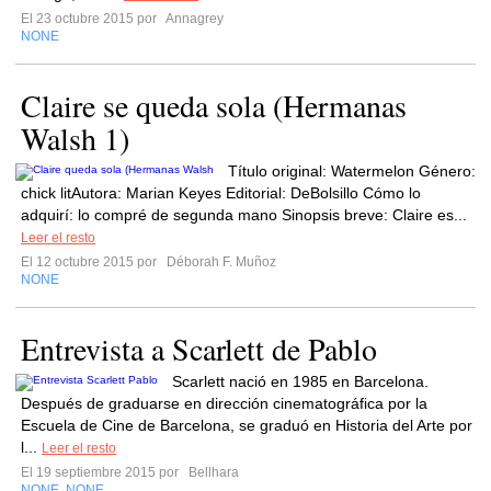
El 23 octubre 2015 por
Annagrey
NONE
Claire se queda sola (Hermanas
Walsh 1)
Título original: Watermelon Género:
chick litAutora: Marian Keyes Editorial: DeBolsillo Cómo lo
adquirí: lo compré de segunda mano Sinopsis breve: Claire es...
Leer el resto
El 12 octubre 2015 por
Déborah F. Muñoz
NONE
Entrevista a Scarlett de Pablo
Scarlett nació en 1985 en Barcelona.
Después de graduarse en dirección cinematográfica por la
Escuela de Cine de Barcelona, se graduó en Historia del Arte por
l...
Leer el resto
El 19 septiembre 2015 por
Bellhara
NONE
NONE
,