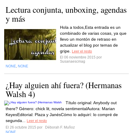
Lectura conjunta, unboxing, agendas
y más
Hola a todos,Esta entrada es un
combinado de varias cosas, ya que
llevo un montón de retraso en
actualizar el blog por temas de
gripe.
Leer el resto
El 06 noviembre 2015 por
Susanaescmag
NONE
NONE
,
¿Hay alguien ahí fuera? (Hermanas
Walsh 4)
Título original: Anybody out
there? Género: chick lit, novela sentimentalAutora: Marian
KeyesEditorial: Plaza y JanésCómo lo adquirí: lo compré de
segunda...
Leer el resto
El 26 octubre 2015 por
Déborah F. Muñoz
NONE