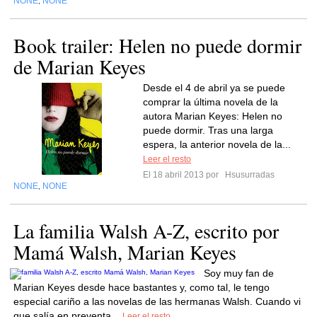
NONE
NONE
,
Book trailer: Helen no puede dormir
de Marian Keyes
Desde el 4 de abril ya se puede
comprar la última novela de la
autora Marian Keyes: Helen no
puede dormir. Tras una larga
espera, la anterior novela de la...
Leer el resto
El 18 abril 2013 por
Hsusurradas
NONE
NONE
,
La familia Walsh A-Z, escrito por
Mamá Walsh, Marian Keyes
Soy muy fan de
Marian Keyes desde hace bastantes y, como tal, le tengo
especial cariño a las novelas de las hermanas Walsh. Cuando vi
que salía en preventa...
Leer el resto