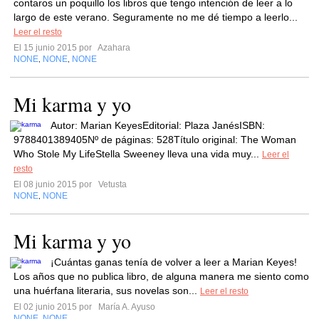
contaros un poquillo los libros que tengo intención de leer a lo
largo de este verano. Seguramente no me dé tiempo a leerlo...
Leer el resto
El 15 junio 2015 por
Azahara
NONE
NONE
NONE
,
,
Mi karma y yo
Autor: Marian KeyesEditorial: Plaza JanésISBN:
9788401389405Nº de páginas: 528Título original: The Woman
Who Stole My LifeStella Sweeney lleva una vida muy...
Leer el
resto
El 08 junio 2015 por
Vetusta
NONE
NONE
,
Mi karma y yo
¡Cuántas ganas tenía de volver a leer a Marian Keyes!
Los años que no publica libro, de alguna manera me siento como
una huérfana literaria, sus novelas son...
Leer el resto
El 02 junio 2015 por
María A. Ayuso
NONE
NONE
,