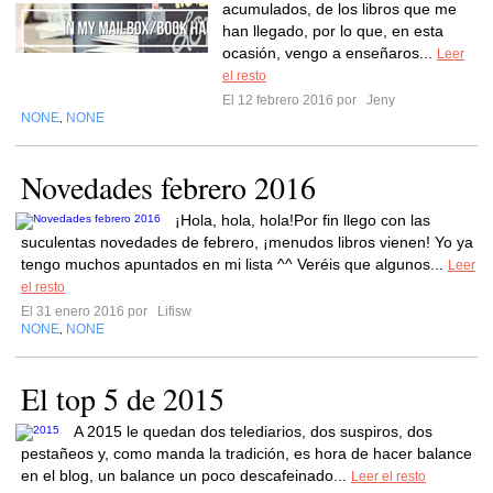
acumulados, de los libros que me
han llegado, por lo que, en esta
ocasión, vengo a enseñaros...
Leer
el resto
El 12 febrero 2016 por
Jeny
NONE
NONE
,
Novedades febrero 2016
¡Hola, hola, hola!Por fin llego con las
suculentas novedades de febrero, ¡menudos libros vienen! Yo ya
tengo muchos apuntados en mi lista ^^ Veréis que algunos...
Leer
el resto
El 31 enero 2016 por
Lifisw
NONE
NONE
,
El top 5 de 2015
A 2015 le quedan dos telediarios, dos suspiros, dos
pestañeos y, como manda la tradición, es hora de hacer balance
en el blog, un balance un poco descafeinado...
Leer el resto