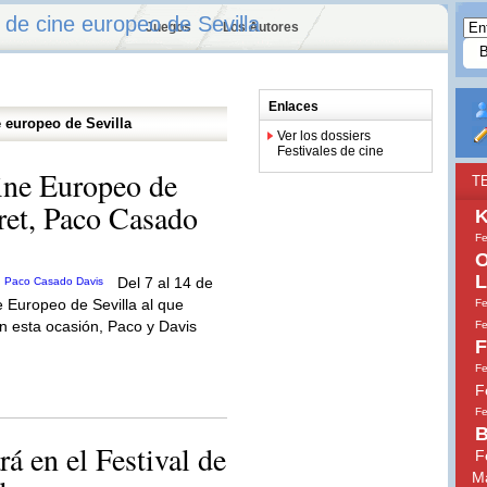
 de cine europeo de Sevilla
Juegos
Los Autores
Enlaces
e europeo de Sevilla
Ver los dossiers
Festivales de cine
Cine Europeo de
T
ret, Paco Casado
K
Fe
O
L
Del 7 al 14 de
e Europeo de Sevilla al que
Fe
En esta ocasión, Paco y Davis
Fe
F
Fe
F
Fe
B
rá en el Festival de
F
M