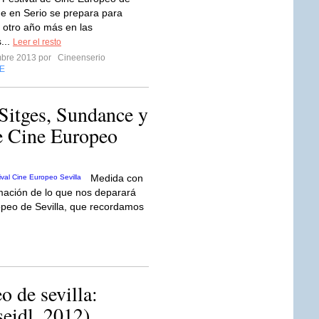
ine en Serio se prepara para
 otro año más en las
...
Leer el resto
mbre 2013 por
Cineenserio
E
Sitges, Sundance y
de Cine Europeo
Medida con
mación de lo que nos deparará
ropeo de Sevilla, que recordamos
o de sevilla:
seidl, 2012)