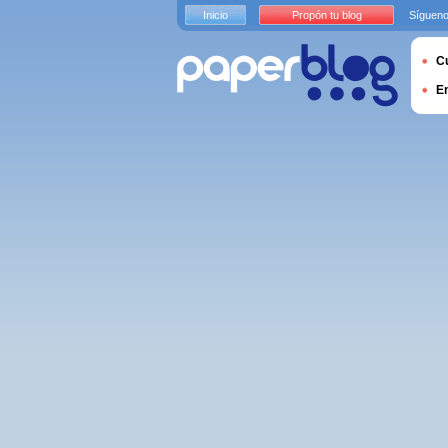
Inicio
Propón tu blog
Sígueno
Cu
E