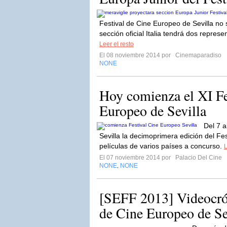
Festival de Cine Europeo de Sevilla no se
sección oficial Italia tendrá dos repres
Leer el resto
El 08 noviembre 2014 por
Cinemaparadiso
NONE
Hoy comienza el XI Fe
Europeo de Sevilla
Del 7 a
Sevilla la decimoprimera edición del Fe
películas de varios países a concurso.
L
El 07 noviembre 2014 por
Palacio Del Cine
NONE
NONE
,
[SEFF 2013] Videocrón
de Cine Europeo de Sev