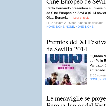
Cine Europeo de Sevil
Pablo Hernando presentará su nueva pel
de Cine Europeo de Sevilla (6-14 novie
Olas. Berserker...
Leer el resto
El 22 octubre 2015 por
Albertoiglesiasfraga
NONE
NONE
NONE
NONE
NONE
,
,
,
,
Premios del XI Festiv
de Sevilla 2014
El jurado 
por Pelin 
Panozzo, C
entregado 
El 15 novie
NONE
NON
,
Le meraviglie se proye
Europa Junior del Fest