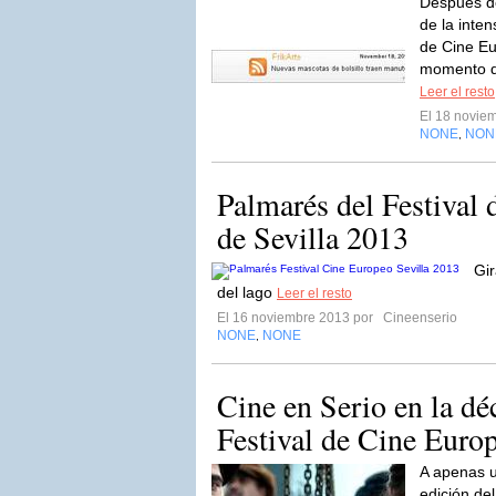
Después d
de la inten
de Cine Eu
momento de
Leer el resto
El 18 novie
NONE
NON
,
Palmarés del Festival
de Sevilla 2013
Gir
del lago
Leer el resto
El 16 noviembre 2013 por
Cineenserio
NONE
NONE
,
Cine en Serio en la dé
Festival de Cine Europ
A apenas u
edición de