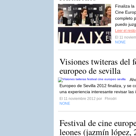
Finaliza la
Cine Europ
completo p
puedo juzg
Leer el resto
El 11 novie
NONE
Visiones twiteras del f
europeo de sevilla
Aho
Europeo de Sevilla 2012 finaliza, y se 
una experiencia interesante revisar las 
El 11 noviembre 2012 por
Fhrodri
NONE
Festival de cine europe
leones (jazmín lópez, 