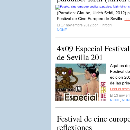
(Paradies: Glaube, Ulrich Seidl, 2012) pa
Festival de Cine Europeo de Sevilla.
Lee
El 17 noviembre 2012 por
Fhrodri
NONE
4x09 Especial Festival
de Sevilla 201
Aquí os de
Festival d
edición 20
de las prin
Leer el resto
El 13 novie
NONE
NON
,
Festival de cine europ
reflexiones