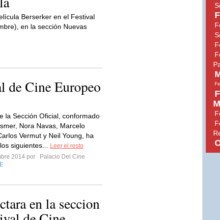
la
S
F
ícula Berserker en el Festival
F
mbre), en la sección Nuevas
S
F
F
P
M
al de Cine Europeo
Fe
F
M
F
de la Sección Oficial, conformado
F
Esmer, Nora Navas, Marcelo
R
arlos Vermut y Neil Young, ha
O
los siguientes...
Leer el resto
mbre 2014 por
Palacio Del Cine
E
ctara en la seccion
ival de Cine...