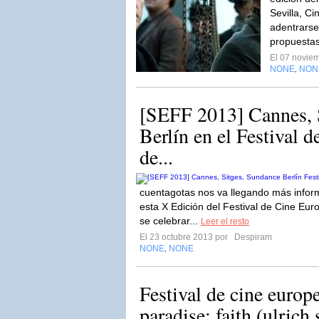
Sevilla, C
adentrarse
propuestas
El 07 novie
NONE
NON
,
[SEFF 2013] Cannes, 
Berlín en el Festival 
de...
cuentagotas nos va llegando más infor
esta X Edición del Festival de Cine Eu
se celebrar...
Leer el resto
El 23 octubre 2013 por
Despiram
NONE
NONE
,
Festival de cine europe
paradise: faith (ulrich 