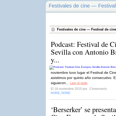
Festivales de cine — Festival
Festivales de cine — Festival de cin
Podcast: Festival de 
Sevilla con Antonio B
y...
noviembre tuvo lugar el Festival de Cin
asistimos por quinto año consecutivo. 
siguieron...
Leer el resto
El 18 noviembre 2015 por
Cineenserio
NONE
NONE
,
‘Berserker’ se presenta