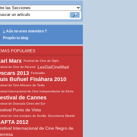
¿ Aún no eres miembro ?
Propón tu blog
EMAS POPULARES
arl Marx
Festival de Cine de Gijón
LesGaiCineMad
stival de Cine de Alicante
scars 2013
Festivalito
uis Buñuel
Fisáhara 2010
stival de Cine Africano de Tarifa
stival Internacional de Cine Independiente de Elche
estival de Cannes
stival de Granada Cines del Sur
estival Punto de Vista
stival de cine europeo de Sevilla
Documenta Madrid
AFTA 2012
estival Internacional de Cine Negro de
anresa