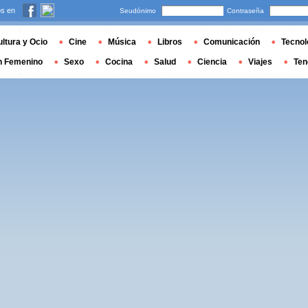
s en
Seudónimo
Contraseña
ltura y Ocio
Cine
Música
Libros
Comunicación
Tecnol
n Femenino
Sexo
Cocina
Salud
Ciencia
Viajes
Ten