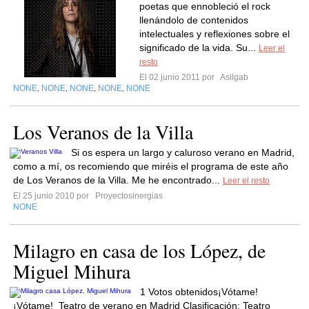
poetas que ennobleció el rock
llenándolo de contenidos
intelectuales y reflexiones sobre el
significado de la vida. Su...
Leer el
resto
El 02 junio 2011 por
Asilgab
NONE
NONE
NONE
NONE
NONE
,
,
,
,
Los Veranos de la Villa
Si os espera un largo y caluroso verano en Madrid,
como a mí, os recomiendo que miréis el programa de este año
de Los Veranos de la Villa. Me he encontrado...
Leer el resto
El 25 junio 2010 por
Proyectosinergias
NONE
Milagro en casa de los López, de
Miguel Mihura
1 Votos obtenidos¡Vótame!
¡Vótame! Teatro de verano en Madrid Clasificación: Teatro