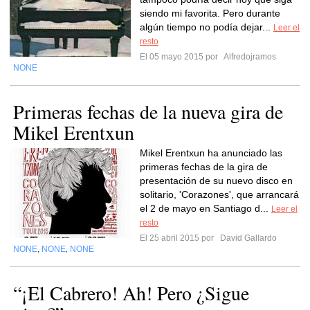
siendo mi favorita. Pero durante
algún tiempo no podía dejar...
Leer el
resto
El 05 mayo 2015 por
Alfredojramos
NONE
Primeras fechas de la nueva gira de
Mikel Erentxun
Mikel Erentxun ha anunciado las
primeras fechas de la gira de
presentación de su nuevo disco en
solitario, 'Corazones', que arrancará
el 2 de mayo en Santiago d...
Leer el
resto
El 25 abril 2015 por
David Gallardo
NONE
NONE
NONE
,
,
“¡El Cabrero! Ah! Pero ¿Sigue