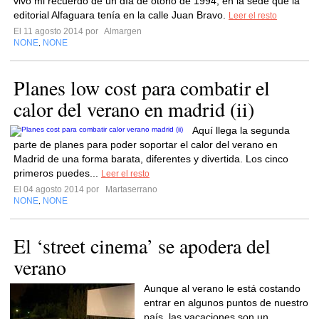
vivo mi recuerdo de un día de otoño de 1994, en la sede que la
editorial Alfaguara tenía en la calle Juan Bravo.
Leer el resto
El 11 agosto 2014 por
Almargen
NONE
NONE
,
Planes low cost para combatir el
calor del verano en madrid (ii)
Aquí llega la segunda
parte de planes para poder soportar el calor del verano en
Madrid de una forma barata, diferentes y divertida. Los cinco
primeros puedes...
Leer el resto
El 04 agosto 2014 por
Martaserrano
NONE
NONE
,
El ‘street cinema’ se apodera del
verano
Aunque al verano le está costando
entrar en algunos puntos de nuestro
país, las vacaciones son un