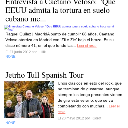
Entrevista a Caetano Veloso: "Que
EEUU admita la tortura en suelo
cubano me...
Raquel Quílez | MadridA punto de cumplir 68 años, Caetano
Veloso aterriza en Madrid con 'Zii e Zie' bajo el brazo. Es su
disco número 41, en el que funde las...
Leer el resto
El 27 junio 2012 por
Lilik
NONE
Jetrho Tull Spanish Tour
Unos clásicos en esto del rock, que
no terminan de gustarme, aunque
siempre los tengo presentes vienen
de gira este verano, que se va
completando con muchas...
Leer el
resto
El 20 mayo 2012 por
Gordt
NONE