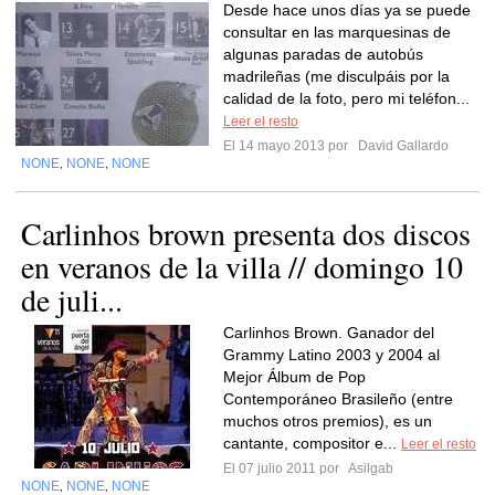
Desde hace unos días ya se puede
consultar en las marquesinas de
algunas paradas de autobús
madrileñas (me disculpáis por la
calidad de la foto, pero mi teléfon...
Leer el resto
El 14 mayo 2013 por
David Gallardo
NONE
NONE
NONE
,
,
Carlinhos brown presenta dos discos
en veranos de la villa // domingo 10
de juli...
Carlinhos Brown. Ganador del
Grammy Latino 2003 y 2004 al
Mejor Álbum de Pop
Contemporáneo Brasileño (entre
muchos otros premios), es un
cantante, compositor e...
Leer el resto
El 07 julio 2011 por
Asilgab
NONE
NONE
NONE
,
,