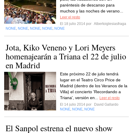
paréntesis de descanso para
muchos y las noches de verano...
Leer el resto
El 18 julio 2014 por
Albertoiglesiasfraga
NONE
NONE
NONE
NONE
NONE
,
,
,
,
Jota, Kiko Veneno y Lori Meyers
homenajearán a Triana el 22 de julio
en Madrid
Este próximo 22 de julio tendrá
lugar en el Teatro Circo Price de
Madrid (dentro de los Veranos de la
Villa) el concierto 'Recordando a
Triana', versión en...
Leer el resto
El 14 julio 2014 por
David Gallardo
NONE
NONE
NONE
,
,
El Sanpol estrena el nuevo show