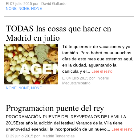
El 07 julio 2015 por
David Gallardo
NONE
NONE
NONE
,
,
TODAS las cosas que hacer en
Madrid en julio
Tú te quieres ir de vacaciones y yo
también. Pero habrá muuuuuuchos
días de este mes que estemos aquí,
en la ciudad, aguantando la
canícula y el...
Leer el resto
El 04 julio 2015 por
Noemi
Megustamibarrio
NONE
NONE
NONE
,
,
Programacion puente del rey
PROGRAMACIÓN PUENTE DEL REYVERANOS DE LA VILLA
2015Este año la edición del festival Veranos de la Villa tiene
unanovedad esencial: la incorporación de un nuevo...
Leer el resto
El 29 junio 2015 por
Madrid Tendencias