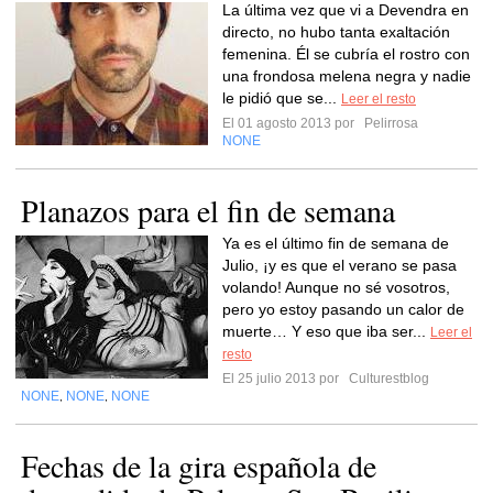
La última vez que vi a Devendra en
directo, no hubo tanta exaltación
femenina. Él se cubría el rostro con
una frondosa melena negra y nadie
le pidió que se...
Leer el resto
El 01 agosto 2013 por
Pelirrosa
NONE
Planazos para el fin de semana
Ya es el último fin de semana de
Julio, ¡y es que el verano se pasa
volando! Aunque no sé vosotros,
pero yo estoy pasando un calor de
muerte… Y eso que iba ser...
Leer el
resto
El 25 julio 2013 por
Culturestblog
NONE
NONE
NONE
,
,
Fechas de la gira española de