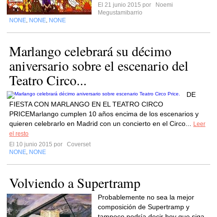
El 21 junio 2015 por
Noemi
Megustamibarrio
NONE
NONE
NONE
,
,
Marlango celebrará su décimo
aniversario sobre el escenario del
Teatro Circo...
DE
FIESTA CON MARLANGO EN EL TEATRO CIRCO
PRICEMarlango cumplen 10 años encima de los escenarios y
quieren celebrarlo en Madrid con un concierto en el Circo...
Leer
el resto
El 10 junio 2015 por
Coverset
NONE
NONE
,
Volviendo a Supertramp
Probablemente no sea la mejor
composición de Supertramp y
tampoco podría decir hoy que siga