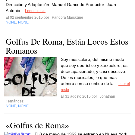
Dirección y Adaptación: Manuel Gancedo Productor: Juan
Antonio...
Leer el resto
El 02 septiembre 2015 por
Pandora Magazine
NONE
NONE
,
Golfus De Roma, Están Locos Estos
Romanos
Soy musicalero, del mismo modo
que soy operístico y zarzuelero, es
decir apasionado, y casi obsesivo.
De los musicales, lo que mas
admiro son su sentido de la...
Leer el
resto
El 31 agosto 2015 por
Jonathan
Fernández
NONE
NONE
,
«Golfus de Roma»
El 8 de mayo de 1962 se estrenó en Nueva York