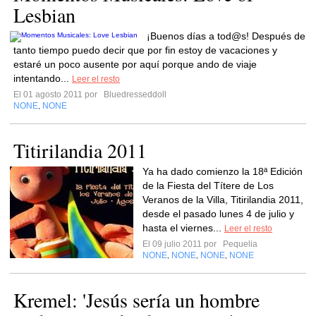
Lesbian
¡Buenos días a tod@s! Después de
tanto tiempo puedo decir que por fin estoy de vacaciones y
estaré un poco ausente por aquí porque ando de viaje
intentando...
Leer el resto
El 01 agosto 2011 por
Bluedresseddoll
NONE
NONE
,
Titirilandia 2011
Ya ha dado comienzo la 18ª Edición
de la Fiesta del Títere de Los
Veranos de la Villa, Titirilandia 2011,
desde el pasado lunes 4 de julio y
hasta el viernes...
Leer el resto
El 09 julio 2011 por
Pequelia
NONE
NONE
NONE
NONE
,
,
,
Kremel: 'Jesús sería un hombre