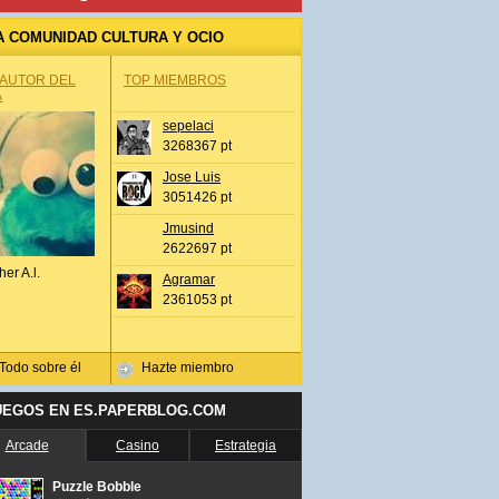
A COMUNIDAD CULTURA Y OCIO
 AUTOR DEL
TOP MIEMBROS
A
sepelaci
3268367 pt
Jose Luis
3051426 pt
Jmusind
2622697 pt
her A.l.
Agramar
2361053 pt
Todo sobre él
Hazte miembro
UEGOS EN ES.PAPERBLOG.COM
Arcade
Casino
Estrategia
Puzzle Bobble