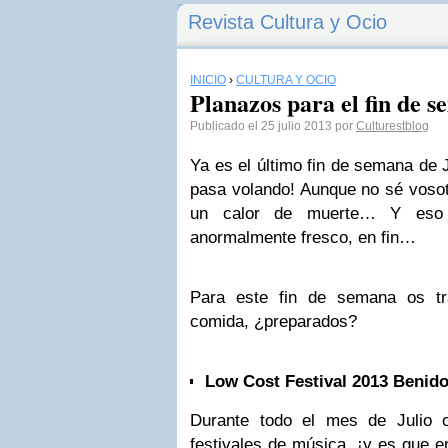
Revista Cultura y Ocio
INICIO
›
CULTURA Y OCIO
Planazos para el fin de 
Publicado el 25 julio 2013 por
Culturestblog
Ya es el último fin de semana de J
pasa volando! Aunque no sé vosot
un calor de muerte… Y eso
anormalmente fresco, en fin…
Para este fin de semana os t
comida, ¿preparados?
Low Cost Festival 2013
Benid
Durante todo el mes de Julio 
festivales de música, ¡y es que e