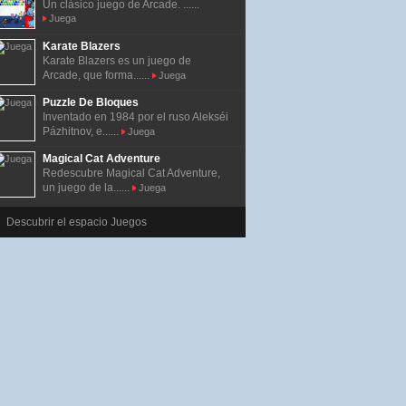
Un clásico juego de Arcade. ......
Juega
Karate Blazers
Karate Blazers es un juego de
Arcade, que forma......
Juega
Puzzle De Bloques
Inventado en 1984 por el ruso Alekséi
Pázhitnov, e......
Juega
Magical Cat Adventure
Redescubre Magical Cat Adventure,
un juego de la......
Juega
Descubrir el espacio Juegos