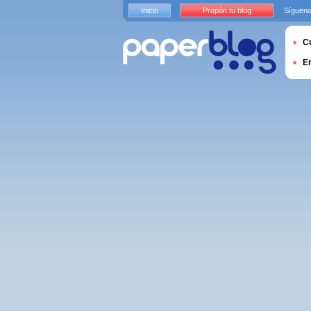
Inicio
Propón tu blog
Sígueno
Cu
E