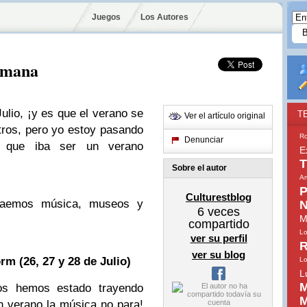
Juegos
Los Autores
semana
ulio, ¡y es que el verano se
T
Ver el artículo original
ros, pero yo estoy pasando
Ro
Denunciar
 que iba ser un verano
E
T
Sobre el autor
Am
P
Culturestblog
raemos música, museos y
N
6
veces
M
compartido
Lo
ver su perfil
R
ver su blog
orm
(26, 27 y 28 de Julio)
Lo
L
M
os hemos estado trayendo
M
n verano la música no para!