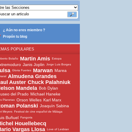
¿ Aún no eres miembro ?
Propón tu blog
EMAS POPULARES
Martin Amis
berto Bolaño
Estopa
xtremoduro
Janis Joplin
Jorge Luis Borges
ulsa
Marwan
Marea
Gloria Fuertes
Almudena Grandes
aral
aul Auster
Chuck Palahniuk
elson Mandela
Bob Dylan
useo del Prado
Michael Haneke
Orson Welles
Karl Marx
s Planetas
oman Polanski
Joaquín Sabina
ri Meyers
Festival de cine español de Málaga
uis Buñuel
Fangoria
ichel Houellebecq
ario Vargas Llosa
Love of Lesbian