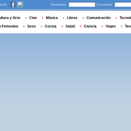
s en
Seudónimo
Contraseña
ltura y Ocio
Cine
Música
Libros
Comunicación
Tecnol
n Femenino
Sexo
Cocina
Salud
Ciencia
Viajes
Ten