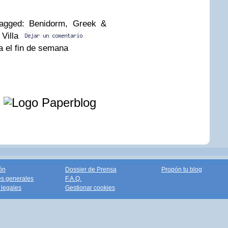
Tagged: Benidorm, Greek &
 Villa
e
ón
Dossier de Prensa
Propón tu blog
s generales
F.A.Q.
legales
Gestionar cookies