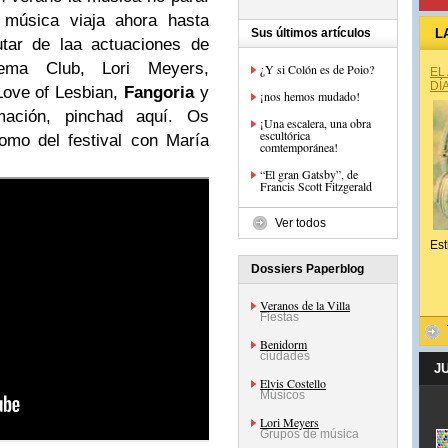
 música viaja ahora hasta
Sus últimos artículos
L
tar de laa actuaciones de
ma Club, Lori Meyers,
¿Y si Colón es de Poio?
EL
DÍ
Love of Lesbian,
Fangoria
y
¡nos hemos mudado!
ación, pinchad aquí. Os
¡Una escalera, una obra
escultórica
omo del festival con María
comtemporánea!
“El gran Gatsby”, de
Francis Scott Fitzgerald
Ver todos
Est
Dossiers Paperblog
Veranos de la Villa
Fiestas
Benidorm
ciudades
J
Elvis Costello
Músicos
Lori Meyers
Grupos de música