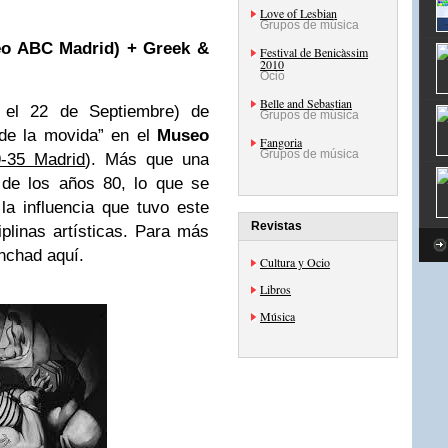
Love of Lesbian
Grupos de música
o ABC Madrid) + Greek &
Festival de Benicàssim
2010
Ocio
Belle and Sebastian
 el 22 de Septiembre) de
Grupos de música
 de la movida” en el
Museo
Fangoria
Grupos de música
9-35 Madrid
). Más que una
 de los años 80, lo que se
la influencia que tuvo este
Revistas
iplinas artísticas. Para más
inchad aquí.
Cultura y Ocio
Libros
Música