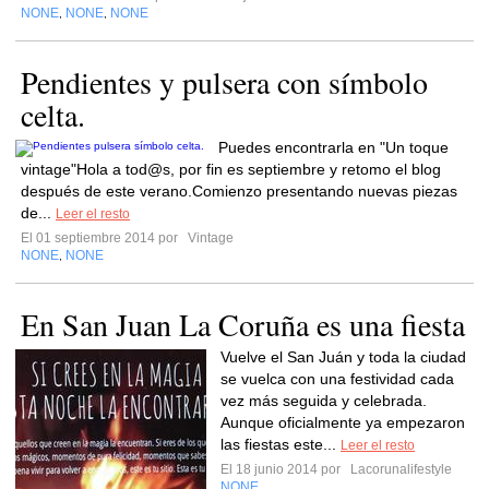
NONE
NONE
NONE
,
,
Pendientes y pulsera con símbolo
celta.
Puedes encontrarla en "Un toque
vintage"Hola a tod@s, por fin es septiembre y retomo el blog
después de este verano.Comienzo presentando nuevas piezas
de...
Leer el resto
El 01 septiembre 2014 por
Vintage
NONE
NONE
,
En San Juan La Coruña es una fiesta
Vuelve el San Juán y toda la ciudad
se vuelca con una festividad cada
vez más seguida y celebrada.
Aunque oficialmente ya empezaron
las fiestas este...
Leer el resto
El 18 junio 2014 por
Lacorunalifestyle
NONE