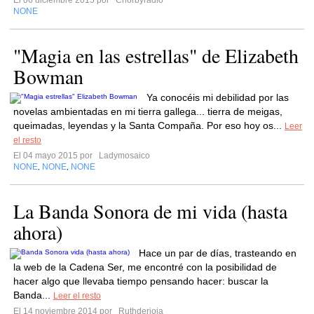
El 06 diciembre 2015 por
Chorbyradio
NONE
"Magia en las estrellas" de Elizabeth
Bowman
Ya conocéis mi debilidad por las
novelas ambientadas en mi tierra gallega... tierra de meigas,
queimadas, leyendas y la Santa Compaña. Por eso hoy os...
Leer
el resto
El 04 mayo 2015 por
Ladymosaico
NONE
NONE
NONE
,
,
La Banda Sonora de mi vida (hasta
ahora)
Hace un par de días, trasteando en
la web de la Cadena Ser, me encontré con la posibilidad de
hacer algo que llevaba tiempo pensando hacer: buscar la
Banda...
Leer el resto
El 14 noviembre 2014 por
Ruthderioja