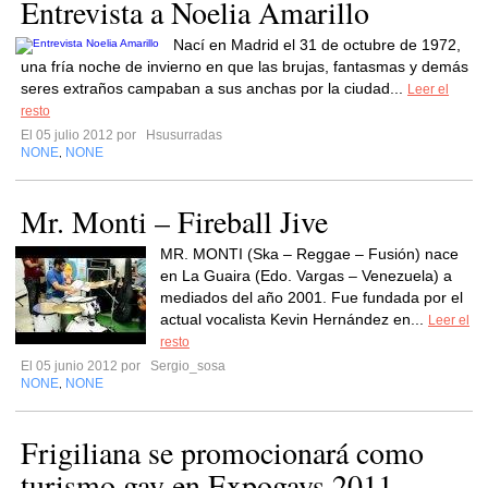
Entrevista a Noelia Amarillo
Nací en Madrid el 31 de octubre de 1972,
una fría noche de invierno en que las brujas, fantasmas y demás
seres extraños campaban a sus anchas por la ciudad...
Leer el
resto
El 05 julio 2012 por
Hsusurradas
NONE
NONE
,
Mr. Monti – Fireball Jive
MR. MONTI (Ska – Reggae – Fusión) nace
en La Guaira (Edo. Vargas – Venezuela) a
mediados del año 2001. Fue fundada por el
actual vocalista Kevin Hernández en...
Leer el
resto
El 05 junio 2012 por
Sergio_sosa
NONE
NONE
,
Frigiliana se promocionará como
turismo gay en Expogays 2011