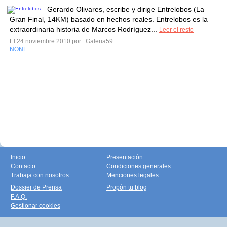
Gerardo Olivares, escribe y dirige Entrelobos (La
Gran Final, 14KM) basado en hechos reales. Entrelobos es la
extraordinaria historia de Marcos Rodríguez...
Leer el resto
El 24 noviembre 2010 por
Galeria59
NONE
Inicio
Presentación
Contacto
Condiciones generales
Trabaja con nosotros
Menciones legales
Dossier de Prensa
Propón tu blog
F.A.Q.
Gestionar cookies