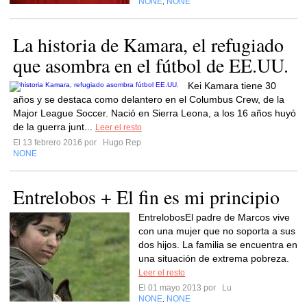
NONE
NONE
,
La historia de Kamara, el refugiado
que asombra en el fútbol de EE.UU.
Kei Kamara tiene 30
años y se destaca como delantero en el Columbus Crew, de la
Major League Soccer. Nació en Sierra Leona, a los 16 años huyó
de la guerra junt...
Leer el resto
El 13 febrero 2016 por
Hugo Rep
NONE
Entrelobos + El fin es mi principio
EntrelobosEl padre de Marcos vive
con una mujer que no soporta a sus
dos hijos. La familia se encuentra en
una situación de extrema pobreza.
Leer el resto
El 01 mayo 2013 por
Lu
NONE
NONE
,