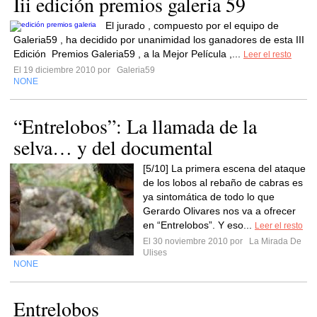
Iii edición premios galeria 59
El jurado , compuesto por el equipo de
Galeria59 , ha decidido por unanimidad los ganadores de esta III
Edición Premios Galeria59 , a la Mejor Película ,...
Leer el resto
El 19 diciembre 2010 por
Galeria59
NONE
“Entrelobos”: La llamada de la
selva… y del documental
[5/10] La primera escena del ataque
de los lobos al rebaño de cabras es
ya sintomática de todo lo que
Gerardo Olivares nos va a ofrecer
en “Entrelobos”. Y eso...
Leer el resto
El 30 noviembre 2010 por
La Mirada De
Ulises
NONE
Entrelobos