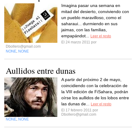
Imagina pasar una semana en
mitad del desierto, conviviendo con
un pueblo maravilloso, como el
saharaui... durmiendo en sus
jaimas, con las familias,
empapándot...
Leer el resto
El 24 marzo 2011 por
Dbollero@gmail.com
NONE
NONE
,
Aullidos entre dunas
A partir del próximo 2 de mayo,
coincidiendo con la celebración de
la VIII edición de FiSahara, podrán
oírse los aullidos de los lobos entre
las dunas de...
Leer el resto
El 17 febrero 2011 por
Dbollero@gmail.com
NONE
NONE
,