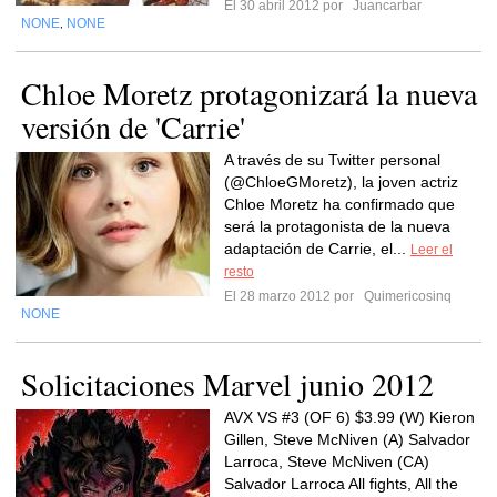
El 30 abril 2012 por
Juancarbar
NONE
NONE
,
Chloe Moretz protagonizará la nueva
versión de 'Carrie'
A través de su Twitter personal
(@ChloeGMoretz), la joven actriz
Chloe Moretz ha confirmado que
será la protagonista de la nueva
adaptación de Carrie, el...
Leer el
resto
El 28 marzo 2012 por
Quimericosinq
NONE
Solicitaciones Marvel junio 2012
AVX VS #3 (OF 6) $3.99 (W) Kieron
Gillen, Steve McNiven (A) Salvador
Larroca, Steve McNiven (CA)
Salvador Larroca All fights, All the