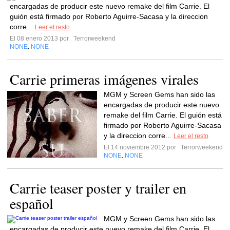
encargadas de producir este nuevo remake del film Carrie. El
guión está firmado por Roberto Aguirre-Sacasa y la direccion
corre...
Leer el resto
El 08 enero 2013 por
Terrorweekend
NONE
NONE
,
Carrie primeras imágenes virales
MGM y Screen Gems han sido las
encargadas de producir este nuevo
remake del film Carrie. El guión está
firmado por Roberto Aguirre-Sacasa
y la direccion corre...
Leer el resto
El 14 noviembre 2012 por
Terrorweekend
NONE
NONE
,
Carrie teaser poster y trailer en
español
MGM y Screen Gems han sido las
encargadas de producir este nuevo remake del film Carrie. El