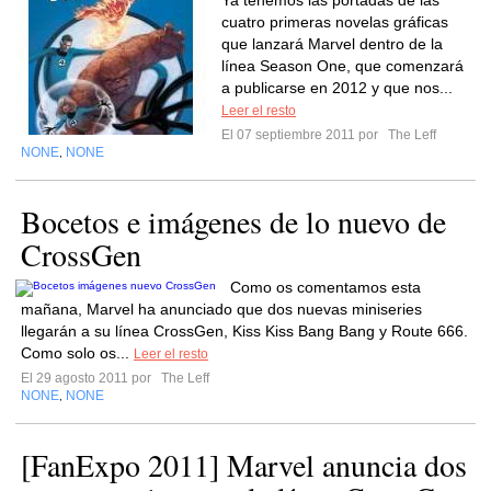
Ya tenemos las portadas de las
cuatro primeras novelas gráficas
que lanzará Marvel dentro de la
línea Season One, que comenzará
a publicarse en 2012 y que nos...
Leer el resto
El 07 septiembre 2011 por
The Leff
NONE
NONE
,
Bocetos e imágenes de lo nuevo de
CrossGen
Como os comentamos esta
mañana, Marvel ha anunciado que dos nuevas miniseries
llegarán a su línea CrossGen, Kiss Kiss Bang Bang y Route 666.
Como solo os...
Leer el resto
El 29 agosto 2011 por
The Leff
NONE
NONE
,
[FanExpo 2011] Marvel anuncia dos