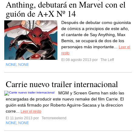
Anthing, debutará en Marvel con el
guión de A+X Nº 14
Después de debutar como guionista
de cómics a principios de este año,
el cantante de Say Anything, Max
Bemis, se ocupará de dos de los
personajes más importante...
Leer el
resto
El 08 agosto 2013 por
The Leff
NONE
NONE
,
Carrie nuevo trailer internacional
MGM y Screen Gems han sido las
encargadas de producir este nuevo remake del film Carrie. El
guión está firmado por Roberto Aguirre-Sacasa y la direccion
corre...
Leer el resto
El 11 junio 2013 por
Terrorweekend
NONE
NONE
,