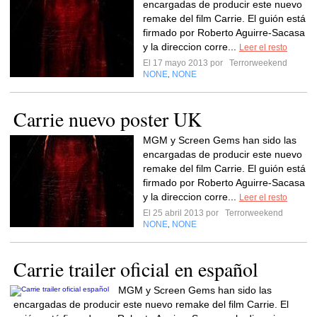
encargadas de producir este nuevo
remake del film Carrie. El guión está
firmado por Roberto Aguirre-Sacasa
y la direccion corre...
Leer el resto
El 17 mayo 2013 por
Terrorweekend
NONE
NONE
,
Carrie nuevo poster UK
MGM y Screen Gems han sido las
encargadas de producir este nuevo
remake del film Carrie. El guión está
firmado por Roberto Aguirre-Sacasa
y la direccion corre...
Leer el resto
El 25 abril 2013 por
Terrorweekend
NONE
NONE
,
Carrie trailer oficial en español
MGM y Screen Gems han sido las
encargadas de producir este nuevo remake del film Carrie. El