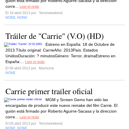
guión está firmado por Roberto Aguirre-Sacasa y la direccion
corre...
Leer el resto
El 18 abril 2013 por
Terrorweekend
NONE
NONE
,
Tráiler de "Carrie" (V.O) (HD)
Estreno en España: 18 de Octubre de
2013.Título original: CarrieAño: 2013País: Estados
UnidosDuración: ? minutosGénero: Terror, dramaEstreno en
España:...
Leer el resto
El 06 abril 2013 por
Muchcine
NONE
Carrie primer trailer oficial
MGM y Screen Gems han sido las
encargadas de producir este nuevo remake del film Carrie. El
guión está firmado por Roberto Aguirre-Sacasa y la direccion
corre...
Leer el resto
El 05 abril 2013 por
Terrorweekend
NONE
NONE
,