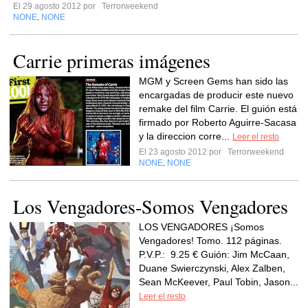
El 29 agosto 2012 por
Terrorweekend
NONE
NONE
,
Carrie primeras imágenes
MGM y Screen Gems han sido las
encargadas de producir este nuevo
remake del film Carrie. El guión está
firmado por Roberto Aguirre-Sacasa
y la direccion corre...
Leer el resto
El 23 agosto 2012 por
Terrorweekend
NONE
NONE
,
Los Vengadores-Somos Vengadores
LOS VENGADORES ¡Somos
Vengadores! Tomo. 112 páginas.
P.V.P.: 9.25 € Guión: Jim McCaan,
Duane Swierczynski, Alex Zalben,
Sean McKeever, Paul Tobin, Jason...
Leer el resto