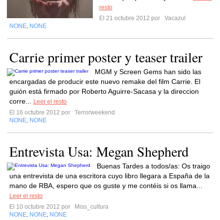
resto
El 21 octubre 2012 por
Vacazul
NONE
NONE
,
Carrie primer poster y teaser trailer
MGM y Screen Gems han sido las
encargadas de producir este nuevo remake del film Carrie. El
guión está firmado por Roberto Aguirre-Sacasa y la direccion
corre...
Leer el resto
El 16 octubre 2012 por
Terrorweekend
NONE
NONE
,
Entrevista Usa: Megan Shepherd
Buenas Tardes a todos/as: Os traigo
una entrevista de una escritora cuyo libro llegara a España de la
mano de RBA, espero que os guste y me contéis si os llama...
Leer el resto
El 10 octubre 2012 por
Miss_cultura
NONE
NONE
NONE
,
,