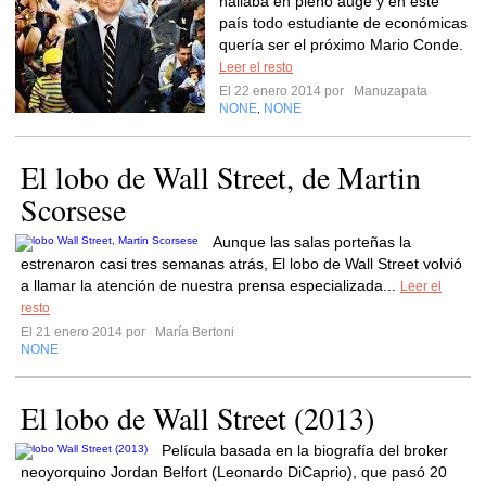
hallaba en pleno auge y en este
país todo estudiante de económicas
quería ser el próximo Mario Conde.
Leer el resto
El 22 enero 2014 por
Manuzapata
NONE
NONE
,
El lobo de Wall Street, de Martin
Scorsese
Aunque las salas porteñas la
estrenaron casi tres semanas atrás, El lobo de Wall Street volvió
a llamar la atención de nuestra prensa especializada...
Leer el
resto
El 21 enero 2014 por
María Bertoni
NONE
El lobo de Wall Street (2013)
Película basada en la biografía del broker
neoyorquino Jordan Belfort (Leonardo DiCaprio), que pasó 20