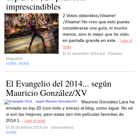
imprescindibles
2 Votos obtenidos¡Vótame!
¡Vótame!.No creo que esto pueda
considerarse una guía, ni mucho
menos, sino lo mejor que he visto
en pantalla grande en este...
Leer el
resto
El 31 diciembre 2014 por
Pandora
Magazine
NONE
NONE
,
El Evangelio del 2014... según
Mauricio González/XV
Mauricio González Lara ha
enviado su top-20 (con todo y extras) al blog, como sigue: No sé
si son las mejores, pero estas son mis películas favoritas de
2014:1...
Leer el resto
El 30 diciembre 2014 por
Diezmartinez
NONE