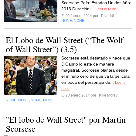
Scorsese País: Estados Unidos Año:
2013 Duración:...
Leer el resto
El 02 febrero 2014 por
Pilardr8
NONE
NONE
,
El Lobo de Wall Street (“The Wolf
of Wall Street”) (3.5)
Scorsese está desatado y hace que
DiCaprio lo esté de manera
magistral. Scorcese plantea desde
el minuto cero de qué va la película
en boca del personaje de...
Leer el
resto
El 28 enero 2014 por
Kike Morey
NONE
NONE
NONE
NONE
,
,
,
"El lobo de Wall Street" por Martin
Scorsese