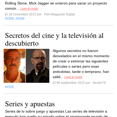
Rolling Stone, Mick Jagger se unieron para sacar un proyecto
común...
Leer el resto
El 18 noviembre 2015 por
Film Magazine Digital
NONE
NONE
,
Secretos del cine y la televisión al
descubierto
Algunos secretos no fueron
desvelados en el mismo momento
de crear o estrenar las siguientes
películas o series pero esas
anécdotas, tarde o temprano, han
salid...
Leer el resto
El 08 septiembre 2015 por
Nestor74
NONE
Series y apuestas
Series de tv sobre juego y apuestas Las series de televisión a
menudo han vuelto su mirada sobre el apasionante mundo de