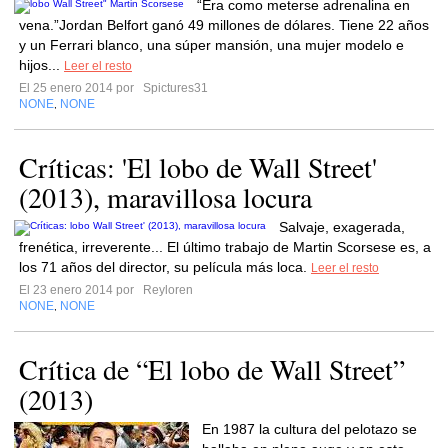
“Era como meterse adrenalina en
vena.”Jordan Belfort ganó 49 millones de dólares. Tiene 22 años
y un Ferrari blanco, una súper mansión, una mujer modelo e
hijos...
Leer el resto
El 25 enero 2014 por
Spictures31
NONE
NONE
,
Críticas: 'El lobo de Wall Street'
(2013), maravillosa locura
Salvaje, exagerada,
frenética, irreverente... El último trabajo de Martin Scorsese es, a
los 71 años del director, su película más loca.
Leer el resto
El 23 enero 2014 por
Reyloren
NONE
NONE
,
Crítica de “El lobo de Wall Street”
(2013)
En 1987 la cultura del pelotazo se