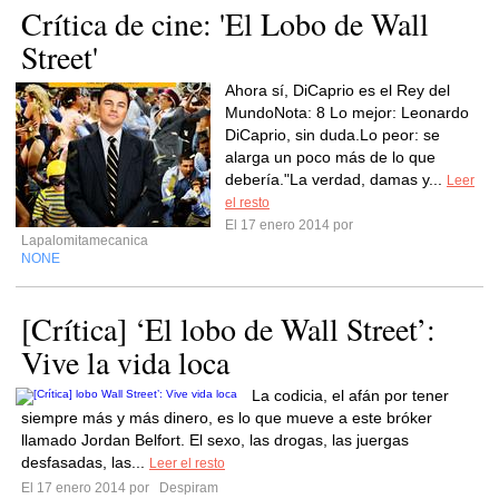
Crítica de cine: 'El Lobo de Wall
Street'
Ahora sí, DiCaprio es el Rey del
MundoNota: 8 Lo mejor: Leonardo
DiCaprio, sin duda.Lo peor: se
alarga un poco más de lo que
debería."La verdad, damas y...
Leer
el resto
El 17 enero 2014 por
Lapalomitamecanica
NONE
[Crítica] ‘El lobo de Wall Street’:
Vive la vida loca
La codicia, el afán por tener
siempre más y más dinero, es lo que mueve a este bróker
llamado Jordan Belfort. El sexo, las drogas, las juergas
desfasadas, las...
Leer el resto
El 17 enero 2014 por
Despiram