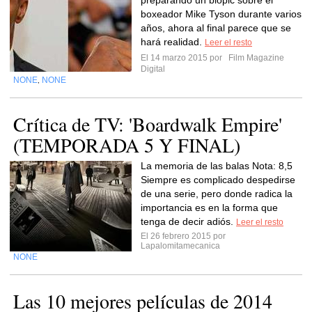
preparando un biopic sobre el
boxeador Mike Tyson durante varios
años, ahora al final parece que se
hará realidad.
Leer el resto
El 14 marzo 2015 por
Film Magazine
Digital
NONE
NONE
,
Crítica de TV: 'Boardwalk Empire'
(TEMPORADA 5 Y FINAL)
La memoria de las balas Nota: 8,5
Siempre es complicado despedirse
de una serie, pero donde radica la
importancia es en la forma que
tenga de decir adiós.
Leer el resto
El 26 febrero 2015 por
Lapalomitamecanica
NONE
Las 10 mejores películas de 2014