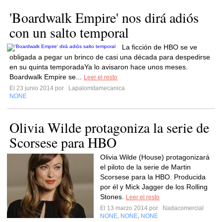
'Boardwalk Empire' nos dirá adiós
con un salto temporal
La ficción de HBO se ve
obligada a pegar un brinco de casi una década para despedirse
en su quinta temporadaYa lo avisaron hace unos meses.
Boardwalk Empire se...
Leer el resto
El 23 junio 2014 por
Lapalomitamecanica
NONE
Olivia Wilde protagoniza la serie de
Scorsese para HBO
Olivia Wilde (House) protagonizará
el piloto de la serie de Martin
Scorsese para la HBO. Producida
por él y Mick Jagger de los Rolling
Stones.
Leer el resto
El 13 marzo 2014 por
Nadacomercial
NONE
NONE
NONE
,
,