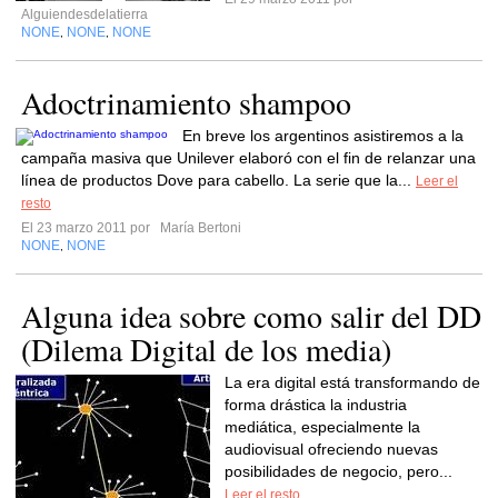
Alguiendesdelatierra
NONE
NONE
NONE
,
,
Adoctrinamiento shampoo
En breve los argentinos asistiremos a la
campaña masiva que Unilever elaboró con el fin de relanzar una
línea de productos Dove para cabello. La serie que la...
Leer el
resto
El 23 marzo 2011 por
María Bertoni
NONE
NONE
,
Alguna idea sobre como salir del DD
(Dilema Digital de los media)
La era digital está transformando de
forma drástica la industria
mediática, especialmente la
audiovisual ofreciendo nuevas
posibilidades de negocio, pero...
Leer el resto