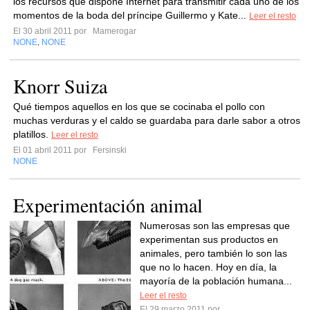
los recursos que dispone Internet para transmitir cada uno de los
momentos de la boda del príncipe Guillermo y Kate...
Leer el resto
El 30 abril 2011 por
Mamerogar
NONE
NONE
,
Knorr Suiza
Qué tiempos aquellos en los que se cocinaba el pollo con
muchas verduras y el caldo se guardaba para darle sabor a otros
platillos.
Leer el resto
El 01 abril 2011 por
Fersinski
NONE
Experimentación animal
Numerosas son las empresas que
experimentan sus productos en
animales, pero también lo son las
que no lo hacen. Hoy en día, la
mayoría de la población humana...
Leer el resto
El 29 marzo 2011 por