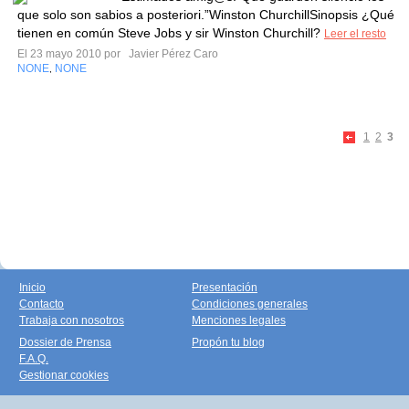
que solo son sabios a posteriori.”Winston ChurchillSinopsis ¿Qué
tienen en común Steve Jobs y sir Winston Churchill?
Leer el resto
El 23 mayo 2010 por
Javier Pérez Caro
NONE
NONE
,
1
2
3
Inicio
Presentación
Contacto
Condiciones generales
Trabaja con nosotros
Menciones legales
Dossier de Prensa
Propón tu blog
F.A.Q.
Gestionar cookies