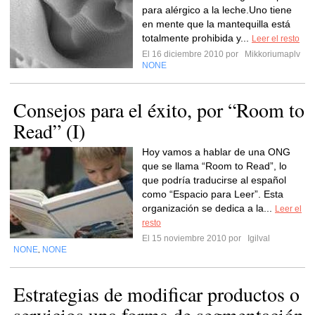
para alérgico a la leche.Uno tiene
en mente que la mantequilla está
totalmente prohibida y...
Leer el resto
El 16 diciembre 2010 por
Mikkoriumaplv
NONE
Consejos para el éxito, por “Room to
Read” (I)
Hoy vamos a hablar de una ONG
que se llama “Room to Read”, lo
que podría traducirse al español
como “Espacio para Leer”. Esta
organización se dedica a la...
Leer el
resto
El 15 noviembre 2010 por
Igilval
NONE
NONE
,
Estrategias de modificar productos o