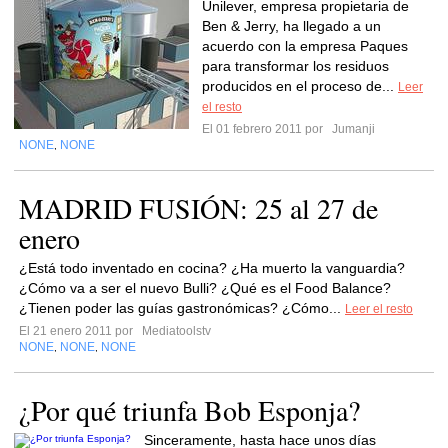
Unilever, empresa propietaria de
Ben & Jerry, ha llegado a un
acuerdo con la empresa Paques
para transformar los residuos
producidos en el proceso de...
Leer
el resto
El 01 febrero 2011 por
Jumanji
NONE
NONE
,
MADRID FUSIÓN: 25 al 27 de
enero
¿Está todo inventado en cocina? ¿Ha muerto la vanguardia?
¿Cómo va a ser el nuevo Bulli? ¿Qué es el Food Balance?
¿Tienen poder las guías gastronómicas? ¿Cómo...
Leer el resto
El 21 enero 2011 por
Mediatoolstv
NONE
NONE
NONE
,
,
¿Por qué triunfa Bob Esponja?
Sinceramente, hasta hace unos días