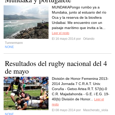
MUNDAKAPongo rumbo ya a
Mundaka, junto al estuario del río
Oca y la reserva de la biosfera
Urdaibai. Me encuentro con un
paisaje marítimo que invita a la...
Leer el resto
El 16 mayo 2014 por
Orlando
Tunnermann
NONE
Resultados del rugby nacional del 4
de mayo
División de Honor Femenina 2013-
2014 Jornada 7 C.R.A.T. Univ.
Coruña - Getxo Artea R.T. 57(b)-0
C.R. Majadahonda - G.E. i E.G. 19-
40(b) División de Honor...
Leer el
resto
El 08 mayo 2014 por
Mascherato_viola
NONE