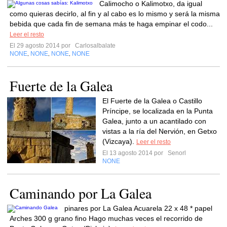
Calimocho o Kalimotxo, da igual
como quieras decirlo, al fin y al cabo es lo mismo y será la misma
bebida que cada fin de semana más te haga empinar el codo...
Leer el resto
El 29 agosto 2014 por
Carlosalbalate
NONE
NONE
NONE
NONE
,
,
,
Fuerte de la Galea
El Fuerte de la Galea o Castillo
Príncipe, se localizada en la Punta
Galea, junto a un acantilado con
vistas a la ría del Nervión, en Getxo
(Vizcaya).
Leer el resto
El 13 agosto 2014 por
Senorl
NONE
Caminando por La Galea
pinares por La Galea Acuarela 22 x 48 * papel
Arches 300 g grano fino Hago muchas veces el recorrido de