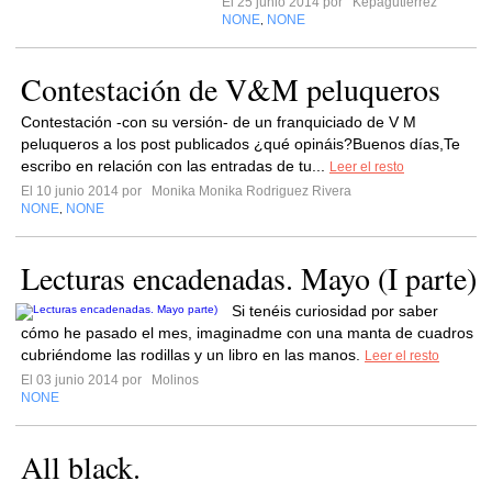
El 25 junio 2014 por
Kepagutierrez
NONE
NONE
,
Contestación de V&M peluqueros
Contestación -con su versión- de un franquiciado de V M
peluqueros a los post publicados ¿qué opináis?Buenos días,Te
escribo en relación con las entradas de tu...
Leer el resto
El 10 junio 2014 por
Monika Monika Rodriguez Rivera
NONE
NONE
,
Lecturas encadenadas. Mayo (I parte)
Si tenéis curiosidad por saber
cómo he pasado el mes, imaginadme con una manta de cuadros
cubriéndome las rodillas y un libro en las manos.
Leer el resto
El 03 junio 2014 por
Molinos
NONE
All black.