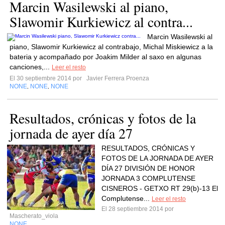
Marcin Wasilewski al piano,
Slawomir Kurkiewicz al contra...
Marcin Wasilewski al
piano, Slawomir Kurkiewicz al contrabajo, Michal Miskiewicz a la
bateria y acompañado por Joakim Milder al saxo en algunas
canciones,...
Leer el resto
El 30 septiembre 2014 por
Javier Ferrera Proenza
NONE
NONE
NONE
,
,
Resultados, crónicas y fotos de la
jornada de ayer día 27
RESULTADOS, CRÓNICAS Y
FOTOS DE LA JORNADA DE AYER
DÍA 27 DIVISIÓN DE HONOR
JORNADA 3 COMPLUTENSE
CISNEROS - GETXO RT 29(b)-13 El
Complutense...
Leer el resto
El 28 septiembre 2014 por
Mascherato_viola
NONE