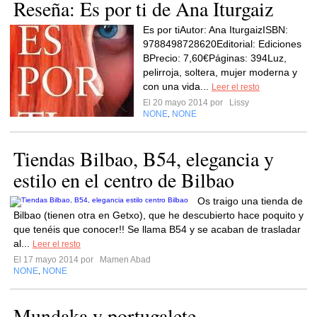
Reseña: Es por ti de Ana Iturgaiz
Es por tiAutor: Ana IturgaizISBN:
9788498728620Editorial: Ediciones
BPrecio: 7,60€Páginas: 394Luz,
pelirroja, soltera, mujer moderna y
con una vida...
Leer el resto
El 20 mayo 2014 por
Lissy
NONE
NONE
,
Tiendas Bilbao, B54, elegancia y
estilo en el centro de Bilbao
Os traigo una tienda de
Bilbao (tienen otra en Getxo), que he descubierto hace poquito y
que tenéis que conocer!! Se llama B54 y se acaban de trasladar
al...
Leer el resto
El 17 mayo 2014 por
Mamen Abad
NONE
NONE
,
Mundaka y portugalete