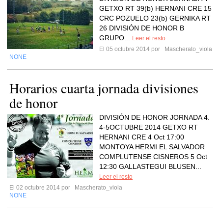
GETXO RT 39(b) HERNANI CRE 15
CRC POZUELO 23(b) GERNIKA RT
26 DIVISIÓN DE HONOR B
GRUPO...
Leer el resto
El 05 octubre 2014 por
Mascherato_viola
NONE
Horarios cuarta jornada divisiones
de honor
DIVISIÓN DE HONOR JORNADA 4.
4-5OCTUBRE 2014 GETXO RT
HERNANI CRE 4 Oct 17:00
MONTOYA HERMI EL SALVADOR
COMPLUTENSE CISNEROS 5 Oct
12:30 GALLASTEGUI BLUSEN...
Leer el resto
El 02 octubre 2014 por
Mascherato_viola
NONE