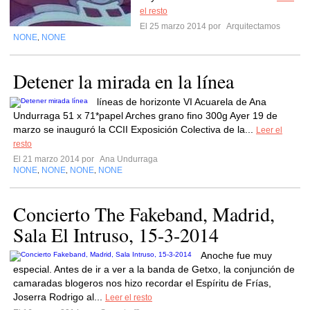
el resto
El 25 marzo 2014 por
Arquitectamos
NONE
NONE
,
Detener la mirada en la línea
líneas de horizonte VI Acuarela de Ana
Undurraga 51 x 71*papel Arches grano fino 300g Ayer 19 de
marzo se inauguró la CCII Exposición Colectiva de la...
Leer el
resto
El 21 marzo 2014 por
Ana Undurraga
NONE
NONE
NONE
NONE
,
,
,
Concierto The Fakeband, Madrid,
Sala El Intruso, 15-3-2014
Anoche fue muy
especial. Antes de ir a ver a la banda de Getxo, la conjunción de
camaradas blogeros nos hizo recordar el Espíritu de Frías,
Joserra Rodrigo al...
Leer el resto