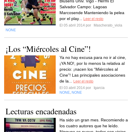
Blusens Univ. Vigo - Hermi El
Salvador Campo: Lagoas
Marcosende Manteniendo la pelea
por el play...
Leer el resto
El 05 abril 2014 por
Mascherato_viola
NONE
¡Los “Miércoles al Cine”!
Ya no hay excusa para no ir al cine,
¡YA NO!, por lo menos la relativa al
precio: ¡nacen los “Miércoles al
Cine”! Las principales asociaciones
de la...
Leer el resto
El 03 abril 2014 por
Igarcia
NONE
NONE
,
Lecturas encadenadas
Ha sido un gran mes. Recomiendo a
los cuatro autores que he leído.
Ninguno es nuevo, todos son viejos