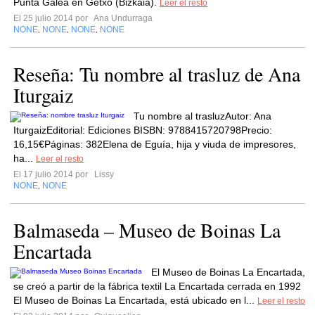
Punta Galea en Getxo (Bizkaia).
Leer el resto
El 25 julio 2014 por
Ana Undurraga
NONE
NONE
NONE
NONE
,
,
,
Reseña: Tu nombre al trasluz de Ana
Iturgaiz
Tu nombre al trasluzAutor: Ana
IturgaizEditorial: Ediciones BISBN: 9788415720798Precio:
16,15€Páginas: 382Elena de Eguía, hija y viuda de impresores,
ha...
Leer el resto
El 17 julio 2014 por
Lissy
NONE
NONE
,
Balmaseda – Museo de Boinas La
Encartada
El Museo de Boinas La Encartada,
se creó a partir de la fábrica textil La Encartada cerrada en 1992
El Museo de Boinas La Encartada, está ubicado en l...
Leer el resto