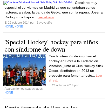
Concierto muy
especial el del viernes en Madrid ya que se juntaban varios
factores, a saber, la banda de Getxo, que son la repera, Joserra
Rodrigo que bajó a...
Leer el resto
El 26 octubre 2014 por
Savoytruffle
NONE
NONE
,
'Special Hockey' hockey para niños
con síndrome de down
Con la intención de impulsar el
hockey en Bizkaia la F​ederación
Vizcaína, junto al Club Hockey Stick
Getxo, diseñaban en 2013 un
proyecto para fomentar este...
Leer
el resto
El 24 octubre 2014 por
Aparcamientodiscapacitados
NONE
Sexta jornada de liga de las