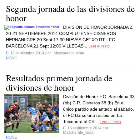
Segunda jornada de las divisiones de
honor
DIVISIÓN DE HONOR JORNADA 2.
20-21 SEPTIEMBRE 2014 COMPLUTENSE CISNEROS -
HERNANI CRE 20 Sept 17:30 NIEVAS GETXO RT - FC
BARCELONA 21 Sept 12:00 VILLEGAS...
Leer el resto
El 19 septiembre 2014 por
Mascherato_viola
NONE
Resultados primera jornada de
divisiones de honor
División de Honor F.C. Barcelona 33
(bb) C.R. Cisneros 38 (b) En el
único partido adelantado al sábado,
el FC Barcelona recibió en La
Teixonera al CR...
Leer el resto
El 15 septiembre 2014 por
Mascherato_viola
NONE