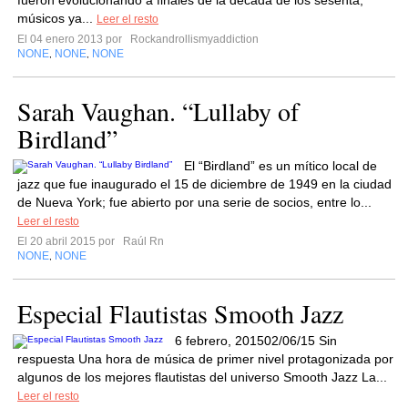
fueron evolucionando a finales de la década de los sesenta,
músicos ya...
Leer el resto
El 04 enero 2013 por
Rockandrollismyaddiction
NONE
NONE
NONE
,
,
Sarah Vaughan. “Lullaby of
Birdland”
El “Birdland” es un mítico local de
jazz que fue inaugurado el 15 de diciembre de 1949 en la ciudad
de Nueva York; fue abierto por una serie de socios, entre lo...
Leer el resto
El 20 abril 2015 por
Raúl Rn
NONE
NONE
,
Especial Flautistas Smooth Jazz
6 febrero, 201502/06/15 Sin
respuesta Una hora de música de primer nivel protagonizada por
algunos de los mejores flautistas del universo Smooth Jazz La...
Leer el resto