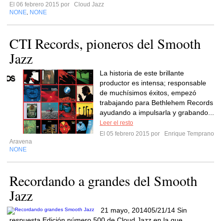
El 06 febrero 2015 por
Cloud Jazz
NONE
NONE
,
CTI Records, pioneros del Smooth
Jazz
La historia de este brillante
productor es intensa; responsable
de muchísimos éxitos, empezó
trabajando para Bethlehem Records
ayudando a impulsarla y grabando...
Leer el resto
El 05 febrero 2015 por
Enrique Temprano
Aravena
NONE
Recordando a grandes del Smooth
Jazz
21 mayo, 201405/21/14 Sin
respuesta Edición número 500 de Cloud Jazz en la que