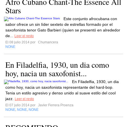
Afro Cubano Chant-The Essence All
Stars
Este conjunto afrocubana con
sabor ofrece un sin líder sexteto de estrellas formado por el
saxofonista tenor Gato Barbieri (quien se presentó en alrededor
de...
Leer el resto
El 08 julio 2014 por
Chumancera
NONE
En Filadelfia, 1930, un dia como
hoy, nacia un saxofonist...
En Filadelfia, 1930, un dia
como hoy, nacia un saxofonista representante del hard-bop.
Tenia un estilo agresivo y denso unido al suave estilo del cool
jazz.
Leer el resto
El 07 julio 2014 por
Javier Ferrera Proenza
NONE
NONE
NONE
,
,