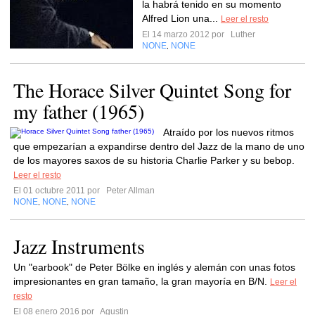
la habrá tenido en su momento
Alfred Lion una...
Leer el resto
El 14 marzo 2012 por
Luther
NONE
NONE
,
The Horace Silver Quintet Song for
my father (1965)
Atraído por los nuevos ritmos
que empezarían a expandirse dentro del Jazz de la mano de uno
de los mayores saxos de su historia Charlie Parker y su bebop.
Leer el resto
El 01 octubre 2011 por
Peter Allman
NONE
NONE
NONE
,
,
Jazz Instruments
Un "earbook" de Peter Bölke en inglés y alemán con unas fotos
impresionantes en gran tamaño, la gran mayoría en B/N.
Leer el
resto
El 08 enero 2016 por
Agustin