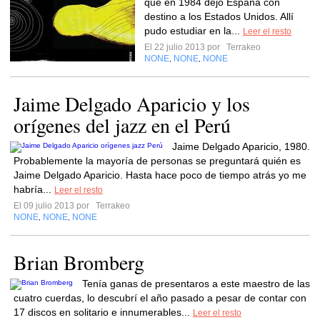
que en 1984 dejó España con
destino a los Estados Unidos. Allí
pudo estudiar en la...
Leer el resto
El 22 julio 2013 por
Terrakeo
NONE
NONE
NONE
,
,
Jaime Delgado Aparicio y los
orígenes del jazz en el Perú
Jaime Delgado Aparicio, 1980.
Probablemente la mayoría de personas se preguntará quién es
Jaime Delgado Aparicio. Hasta hace poco de tiempo atrás yo me
habría...
Leer el resto
El 09 julio 2013 por
Terrakeo
NONE
NONE
NONE
,
,
Brian Bromberg
Tenía ganas de presentaros a este maestro de las
cuatro cuerdas, lo descubrí el año pasado a pesar de contar con
17 discos en solitario e innumerables...
Leer el resto