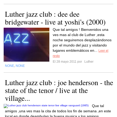
Luther jazz club : dee dee
bridgewater - live at yoshi's (2000)
Que tal amigos ! Bienvenidos una
ves mas al club de Luther ,esta
noche seguiremos desplazándonos
por el mundo del jazz y visitando
lugares emblemáticos en...
Leer el
resto
El 28 mayo 2011 por
Luther
NONE
NONE
,
Luther jazz club : joe henderson - the
state of the tenor / live at the
village...
Que tal
amigos ,una ves mas la cita de todos los fin de semana ,en este
local en donde deambulan la buena musica y los amigos ,