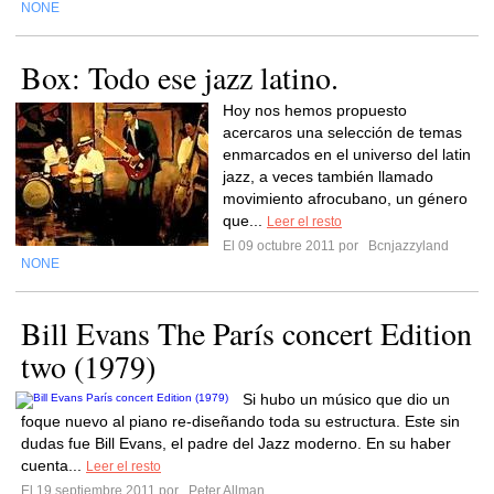
NONE
Box: Todo ese jazz latino.
Hoy nos hemos propuesto
acercaros una selección de temas
enmarcados en el universo del latin
jazz, a veces también llamado
movimiento afrocubano, un género
que...
Leer el resto
El 09 octubre 2011 por
Bcnjazzyland
NONE
Bill Evans The París concert Edition
two (1979)
Si hubo un músico que dio un
foque nuevo al piano re-diseñando toda su estructura. Este sin
dudas fue Bill Evans, el padre del Jazz moderno. En su haber
cuenta...
Leer el resto
El 19 septiembre 2011 por
Peter Allman