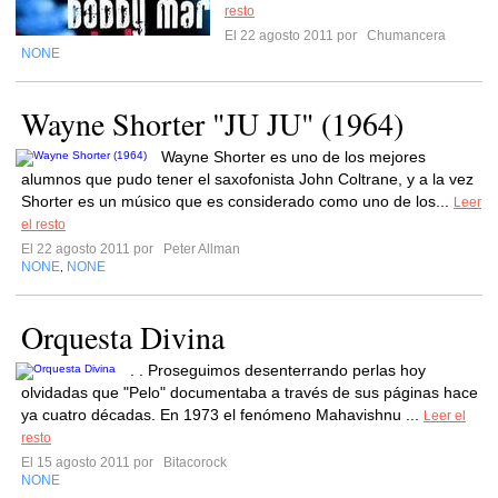
resto
El 22 agosto 2011 por
Chumancera
NONE
Wayne Shorter "JU JU" (1964)
Wayne Shorter es uno de los mejores
alumnos que pudo tener el saxofonista John Coltrane, y a la vez
Shorter es un músico que es considerado como uno de los...
Leer
el resto
El 22 agosto 2011 por
Peter Allman
NONE
NONE
,
Orquesta Divina
. . Proseguimos desenterrando perlas hoy
olvidadas que "Pelo" documentaba a través de sus páginas hace
ya cuatro décadas. En 1973 el fenómeno Mahavishnu ...
Leer el
resto
El 15 agosto 2011 por
Bitacorock
NONE