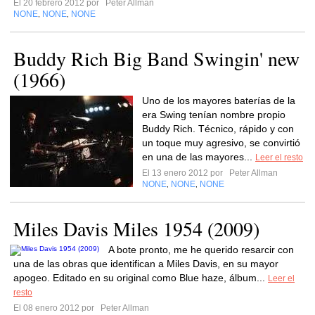
El 20 febrero 2012 por
Peter Allman
NONE
NONE
NONE
,
,
Buddy Rich Big Band Swingin' new
(1966)
Uno de los mayores baterías de la
era Swing tenían nombre propio
Buddy Rich. Técnico, rápido y con
un toque muy agresivo, se convirtió
en una de las mayores...
Leer el resto
El 13 enero 2012 por
Peter Allman
NONE
NONE
NONE
,
,
Miles Davis Miles 1954 (2009)
A bote pronto, me he querido resarcir con
una de las obras que identifican a Miles Davis, en su mayor
apogeo. Editado en su original como Blue haze, álbum...
Leer el
resto
El 08 enero 2012 por
Peter Allman