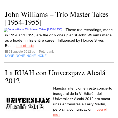
John Williams – Trio Master Takes
[1954-1955]
These trio recordings, made
in 1954 and 1955, are the only ones pianist John Williams made
as a leader in his entire career. Influenced by Horace Silver,
Bud...
Leer el resto
El 21 agosto 2012 por
Peterpank
NONE
NONE
NONE
NONE
,
,
,
La RUAH con Universijazz Alcalá
2012
Nuestra intención en este concierto
inaugural de la VI Edición del
Universijazz Alcalá 2012 era sacar
unas entrevistas a Larry Martin,
pero si la comunicación...
Leer el
resto