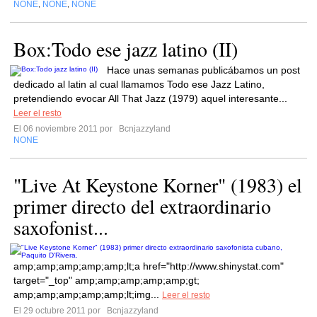
NONE
NONE
NONE
,
,
Box:Todo ese jazz latino (II)
Hace unas semanas publicábamos un post
dedicado al latin al cual llamamos Todo ese Jazz Latino,
pretendiendo evocar All That Jazz (1979) aquel interesante...
Leer el resto
El 06 noviembre 2011 por
Bcnjazzyland
NONE
"Live At Keystone Korner" (1983) el
primer directo del extraordinario
saxofonist...
amp;amp;amp;amp;amp;lt;a href="http://www.shinystat.com"
target="_top" amp;amp;amp;amp;amp;gt;
amp;amp;amp;amp;amp;lt;img...
Leer el resto
El 29 octubre 2011 por
Bcnjazzyland