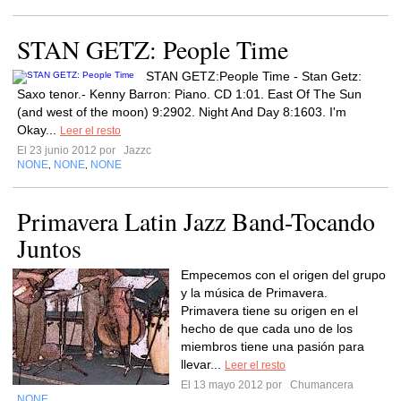
STAN GETZ: People Time
STAN GETZ:People Time - Stan Getz:
Saxo tenor.- Kenny Barron: Piano. CD 1:01. East Of The Sun
(and west of the moon) 9:2902. Night And Day 8:1603. I'm
Okay...
Leer el resto
El 23 junio 2012 por
Jazzc
NONE
NONE
NONE
,
,
Primavera Latin Jazz Band-Tocando
Juntos
Empecemos con el origen del grupo
y la música de Primavera.
Primavera tiene su origen en el
hecho de que cada uno de los
miembros tiene una pasión para
llevar...
Leer el resto
El 13 mayo 2012 por
Chumancera
NONE