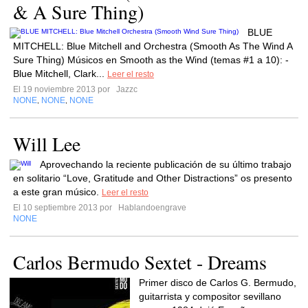
& A Sure Thing)
BLUE
MITCHELL: Blue Mitchell and Orchestra (Smooth As The Wind A
Sure Thing) Músicos en Smooth as the Wind (temas #1 a 10): -
Blue Mitchell, Clark...
Leer el resto
El 19 noviembre 2013 por
Jazzc
NONE
NONE
NONE
,
,
Will Lee
Aprovechando la reciente publicación de su último trabajo
en solitario “Love, Gratitude and Other Distractions” os presento
a este gran músico.
Leer el resto
El 10 septiembre 2013 por
Hablandoengrave
NONE
Carlos Bermudo Sextet - Dreams
Primer disco de Carlos G. Bermudo,
guitarrista y compositor sevillano