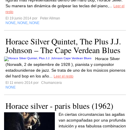
figuras mas representativas dentro del Hard Bop, Horace Silver.
Su manera tan dinámica de golpear las teclas del piano,...
Leer el
resto
El 19 junio 2014 por
Peter Allman
NONE
NONE
NONE
,
,
Horace Silver Quintet, The Plus J.J.
Johnson ‎– The Cape Verdean Blues
Horace Silver
(Norwalk, 2 de septiembre de 1928 ), pianista y compositor
estadounidense de jazz. Se trata de uno de los músicos pioneros
del hard bop en los año...
Leer el resto
El 11 enero 2014 por
Chumancera
NONE
Horace silver - paris blues (1962)
En ciertas circunstancias las agallas
van acompañadas por una profunda
intuición y esa fabulosa combinacion