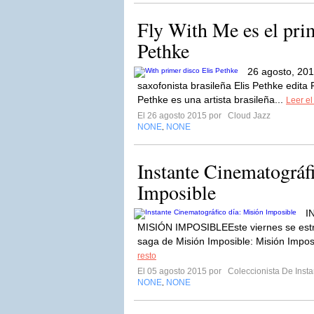
Fly With Me es el prim
Pethke
26 agosto, 201
saxofonista brasileña Elis Pethke edita 
Pethke es una artista brasileña...
Leer el
El 26 agosto 2015 por
Cloud Jazz
NONE
NONE
,
Instante Cinematográfi
Imposible
I
MISIÓN IMPOSIBLEEste viernes se estr
saga de Misión Imposible: Misión Imposi
resto
El 05 agosto 2015 por
Coleccionista De Inst
NONE
NONE
,