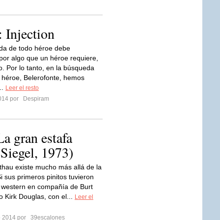
 Injection
da de todo héroe debe
or algo que un héroe requiere,
. Por lo tanto, en la búsqueda
 héroe, Belerofonte, hemos
..
Leer el resto
2014 por
Despiram
La gran estafa
 Siegel, 1973)
thau existe mucho más allá de la
i sus primeros pinitos tuvieron
l western en compañía de Burt
o Kirk Douglas, con el...
Leer el
ro 2014 por
39escalones