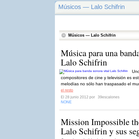
Músicos — Lalo Schifrin
Músicos — Lalo Schifrin
Música para una banda
Lalo Schifrin
Uno
compositores de cine y televisión es es
melodías no sólo han traspasado el mun
el resto
El 28 junio 2012 por
39escalones
NONE
Mission Impossible th
Lalo Schifrin y sus se