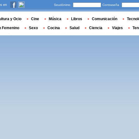
s en
Seudónimo
Contraseña
ltura y Ocio
Cine
Música
Libros
Comunicación
Tecnol
n Femenino
Sexo
Cocina
Salud
Ciencia
Viajes
Ten