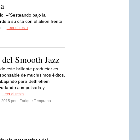
ia
io. –“Sesteando bajo la
ds a su cita con el alirón frente
r...
Leer el resto
 del Smooth Jazz
 de este brillante productor es
esponsable de muchísimos éxitos,
abajando para Bethlehem
udando a impulsarla y
..
Leer el resto
ro 2015 por
Enrique Temprano