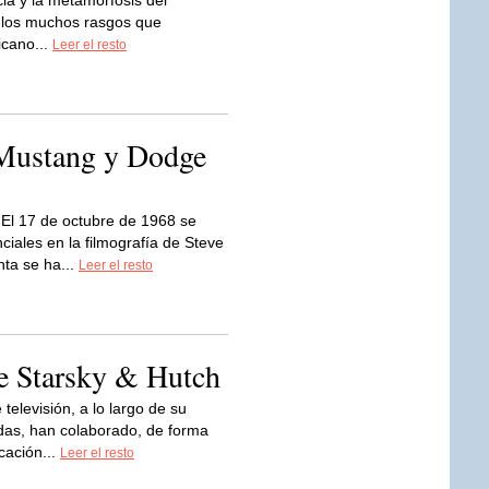
cia y la metamorfosis del
e los muchos rasgos que
icano...
Leer el resto
 Mustang y Dodge
El 17 de octubre de 1968 se
nciales en la filmografía de Steve
nta se ha...
Leer el resto
e Starsky & Hutch
 televisión, a lo largo de su
das, han colaborado, de forma
icación...
Leer el resto