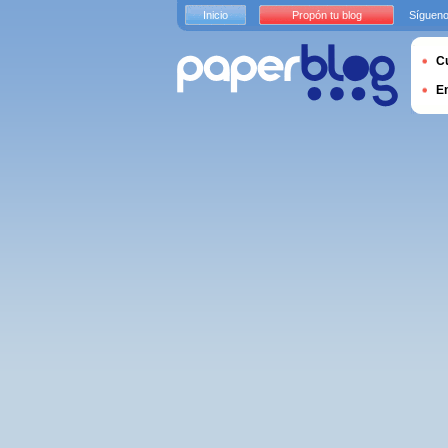
Inicio
Propón tu blog
Sígueno
Cu
E