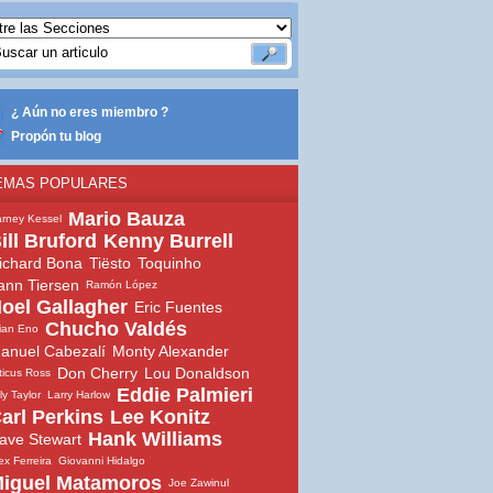
¿ Aún no eres miembro ?
Propón tu blog
EMAS POPULARES
Mario Bauza
rney Kessel
ill Bruford
Kenny Burrell
ichard Bona
Tiësto
Toquinho
ann Tiersen
Ramón López
oel Gallagher
Eric Fuentes
Chucho Valdés
ian Eno
anuel Cabezalí
Monty Alexander
Don Cherry
Lou Donaldson
ticus Ross
Eddie Palmieri
lly Taylor
Larry Harlow
arl Perkins
Lee Konitz
Hank Williams
ave Stewart
ex Ferreira
Giovanni Hidalgo
iguel Matamoros
Joe Zawinul