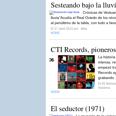
Sesteando bajo la lluv
Crónicas de Vestuar
lluvia”Acudía el Real Oviedo de los récor
al penúltimo de la tabla, con todo a favo
El 27 abril 2015 por
Mda
NONE
CTI Records, pioneros
La historia
intensa; r
empezó tr
Records ay
grabando.
El 05 febre
Aravena
NONE
El seductor (1971)