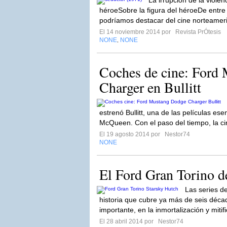
La irrupción de la violen
héroeSobre la figura del héroeDe entr
podríamos destacar del cine norteamer
El 14 noviembre 2014 por
Revista PrÓtesis
NONE
NONE
,
Coches de cine: Ford
Charger en Bullitt
estrenó Bullitt, una de las películas ese
McQueen. Con el paso del tiempo, la ci
El 19 agosto 2014 por
Nestor74
NONE
El Ford Gran Torino d
Las series de
historia que cubre ya más de seis déca
importante, en la inmortalización y mitif
El 28 abril 2014 por
Nestor74