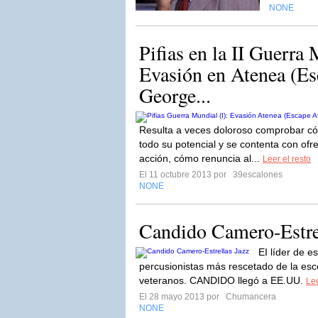
NONE
Pifias en la II Guerra 
Evasión en Atenea (Es
George...
Resulta a veces doloroso comprobar cómo
todo su potencial y se contenta con ofr
acción, cómo renuncia al...
Leer el resto
El 11 octubre 2013 por
39escalones
NONE
Candido Camero-Estrel
EI líder de e
percusionistas más rescetado de la es
veteranos. CANDIDO llegó a EE.UU.
Lee
El 28 mayo 2013 por
Chumancera
NONE