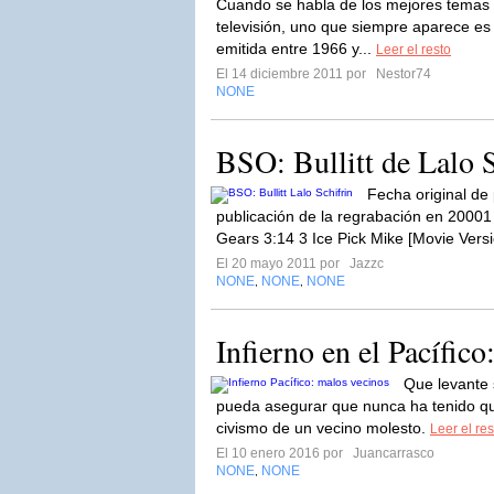
Cuando se habla de los mejores temas m
televisión, uno que siempre aparece es 
emitida entre 1966 y...
Leer el resto
El 14 diciembre 2011 por
Nestor74
NONE
BSO: Bullitt de Lalo S
Fecha original de
publicación de la regrabación en 20001 Bu
Gears 3:14 3 Ice Pick Mike [Movie Versi
El 20 mayo 2011 por
Jazzc
NONE
NONE
NONE
,
,
Infierno en el Pacífic
Que levante
pueda asegurar que nunca ha tenido qu
civismo de un vecino molesto.
Leer el res
El 10 enero 2016 por
Juancarrasco
NONE
NONE
,