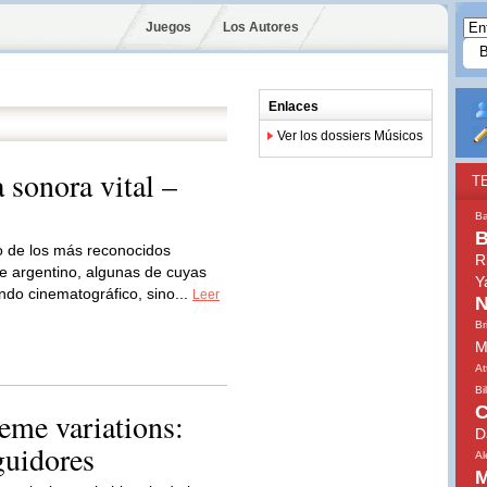
Juegos
Los Autores
Enlaces
Ver los dossiers Músicos
 sonora vital –
T
Ba
B
 de los más reconocidos
R
te argentino, algunas de cuyas
Y
do cinematográfico, sino...
Leer
N
Br
M
At
Bi
C
eme variations:
D
guidores
Al
M