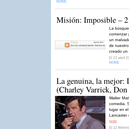
NONE
Misión: Imposible – 2:
La búsque
comenzar p
un malvado
de nuestro
creado un.
El 22 abril 
NONE
La genuina, la mejor: 
(Charley Varrick, Don
Walter Mat
comedia. S
lugar en e
Lancaster 
resto
El 12 febre