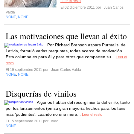
Leer el resto
El 02 diciembre 2011 por
Juan Carlos
Valda
NONE
NONE
,
Las motivaciones que llevan al éxito
Por Richard Branson aspars Purmalis, de
Lativia, formuló varias preguntas, todas acerca de motivación.
Esta columna es para él y para otros que comparten su...
Leer el
resto
El 19 septiembre 2011 por
Juan Carlos Valda
NONE
NONE
,
Disquerías de vinilos
Algunos hablan del resurgimiento del vinilo, tanto
por los lanzamientos (en su gran mayoría hechos para los fans
más 'pudientes', cuando no una mera...
Leer el resto
El 15 septiembre 2011 por
Aldo
NONE