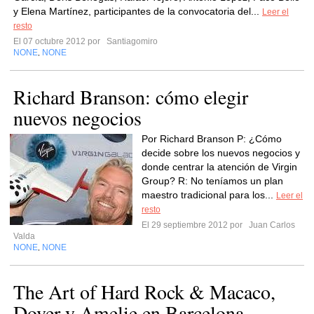
y Elena Martínez, participantes de la convocatoria del...
Leer el
resto
El 07 octubre 2012 por
Santiagomiro
NONE
NONE
,
Richard Branson: cómo elegir
nuevos negocios
Por Richard Branson P: ¿Cómo
decide sobre los nuevos negocios y
donde centrar la atención de Virgin
Group? R: No teníamos un plan
maestro tradicional para los...
Leer el
resto
El 29 septiembre 2012 por
Juan Carlos
Valda
NONE
NONE
,
The Art of Hard Rock & Macaco,
Dover y Amelie en Barcelona