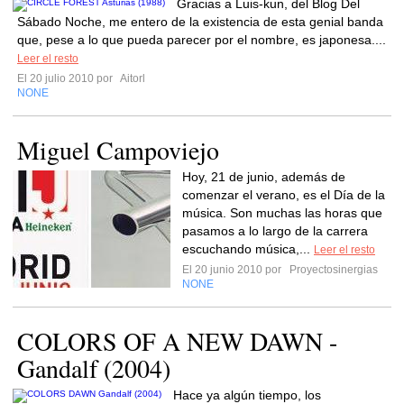
Gracias a Luis-kun, del Blog Del
Sábado Noche, me entero de la existencia de esta genial banda
que, pese a lo que pueda parecer por el nombre, es japonesa....
Leer el resto
El 20 julio 2010 por
Aitorl
NONE
Miguel Campoviejo
Hoy, 21 de junio, además de
comenzar el verano, es el Día de la
música. Son muchas las horas que
pasamos a lo largo de la carrera
escuchando música,...
Leer el resto
El 20 junio 2010 por
Proyectosinergias
NONE
COLORS OF A NEW DAWN -
Gandalf (2004)
Hace ya algún tiempo, los