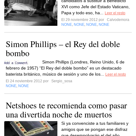
candidatos a sustituir a Benedicto
XVI como Jefe del Estado Vaticano,
Papa y todo eso, ha...
Leer el resto
El 29 noviembre 2012 por
Calvodemora
NONE
NONE
NONE
NONE
,
,
,
Simon Phillips – el Rey del doble
bombo
Simon Phillips (Londres, Reino Unido, 6 de
febrero de 1957) “El Rey del doble bombo” es un destacado
baterista británico, músico de sesión y uno de los...
Leer el resto
El 24 noviembre 2012 por
Sergio_sosa
NONE
NONE
,
Netshoes te recomienda como pasar
una divertida noche de muertos
Si ya convenciste a tus familiares y
amigos que se pongan ese disfraz
que desempolvarán el del año