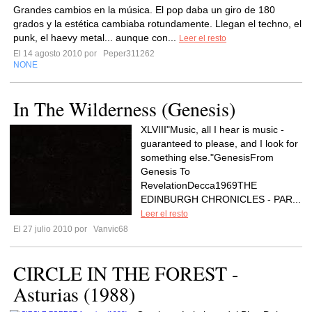
Grandes cambios en la música. El pop daba un giro de 180
grados y la estética cambiaba rotundamente. Llegan el techno, el
punk, el haevy metal... aunque con...
Leer el resto
El 14 agosto 2010 por
Peper311262
NONE
In The Wilderness (Genesis)
XLVIII"Music, all I hear is music -
guaranteed to please, and I look for
something else."GenesisFrom
Genesis To
RevelationDecca1969THE
EDINBURGH CHRONICLES - PAR...
Leer el resto
El 27 julio 2010 por
Vanvic68
CIRCLE IN THE FOREST -
Asturias (1988)