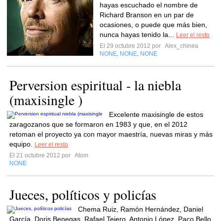
hayas escuchado el nombre de
Richard Branson en un par de
ocasiones, o puede que más bien,
nunca hayas tenido la...
Leer el resto
El 29 octubre 2012 por
Alex_chinea
NONE
NONE
NONE
,
,
Perversion espiritual - la niebla
(maxisingle )
Excelente maxisingle de estos
zaragozanos que se formaron en 1983 y que, en el 2012
retoman el proyecto ya con mayor maestría, nuevas miras y más
equipo.
Leer el resto
El 21 octubre 2012 por
Atom
NONE
Jueces, políticos y policías
Chema Ruiz, Ramón Hernández, Daniel
García, Doris Benegas, Rafael Tejero, Antonio López, Paco Bello