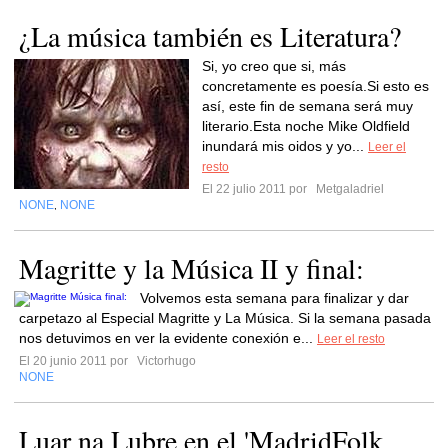
¿La música también es Literatura?
Si, yo creo que si, más
concretamente es poesía.Si esto es
así, este fin de semana será muy
literario.Esta noche Mike Oldfield
inundará mis oidos y yo...
Leer el
resto
El 22 julio 2011 por
Metgaladriel
NONE
NONE
,
Magritte y la Música II y final:
Volvemos esta semana para finalizar y dar
carpetazo al Especial Magritte y La Música. Si la semana pasada
nos detuvimos en ver la evidente conexión e...
Leer el resto
El 20 junio 2011 por
Victorhugo
NONE
Luar na Lubre en el 'MadridFolk