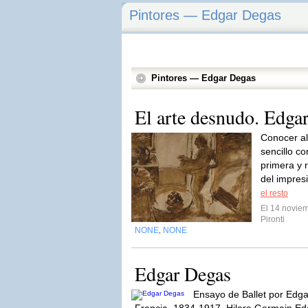
Pintores — Edgar Degas
Pintores — Edgar Degas
El arte desnudo. Edga
Conocer al
sencillo c
primera y 
del impresi
el resto
El 14 novie
Pironti
NONE
NONE
,
Edgar Degas
Ensayo de Ballet por Edga