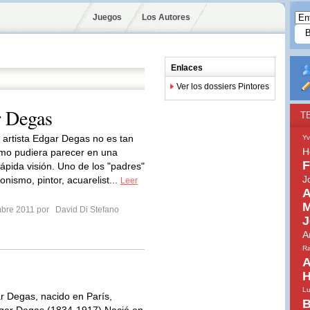
Juegos
Los Autores
Enlaces
Ver los dossiers Pintores
r Degas
T
 artista Edgar Degas no es tan
Yv
H
omo pudiera parecer en una
F
rápida visión. Uno de los "padres"
J
onismo, pintor, acuarelist...
Leer
A
M
mbre 2011 por
David Di Stefano
J
A
Ra
A
H
Lu
r Degas, nacido en París,
B