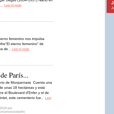
dgar Degas (1834-1917) Nació en
J
...
Leer el resto
J
eterno femenino nos impulsa
the“El eterno femenino" de
ea de...
Leer el resto
de París...
erio de Monparnase Cuenta una
de unas 18 hectáreas y está
re el Boulevard d'Enfer y el de
ntet, este cementerio fue...
Leer
 2016 por
donuevasciudades