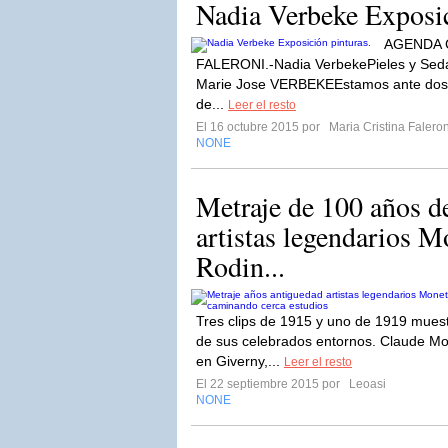
Nadia Verbeke Exposic
AGENDA 
FALERONI.-Nadia VerbekePieles y Sed
Marie Jose VERBEKEEstamos ante dos t
de...
Leer el resto
El 16 octubre 2015 por
Maria Cristina Faleron
NONE
Metraje de 100 años d
artistas legendarios M
Rodin...
Tres clips de 1915 y uno de 1919 muest
de sus celebrados entornos. Claude Mon
en Giverny,...
Leer el resto
El 22 septiembre 2015 por
Leoasi
NONE