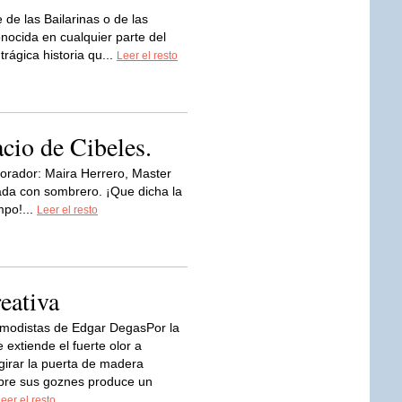
e de las Bailarinas o de las
ocida en cualquier parte del
rágica historia qu...
Leer el resto
cio de Cibeles.
borador: Maira Herrero, Master
tada con sombrero. ¡Que dicha la
mpo!...
Leer el resto
reativa
modistas de Edgar DegasPor la
 extiende el fuerte olor a
 girar la puerta de madera
bre sus goznes produce un
eer el resto