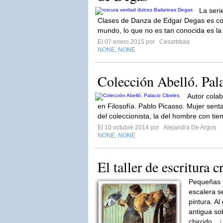
La seri
Clases de Danza de Edgar Degas es con
mundo, lo que no es tan conocida es la t
El 07 enero 2015 por
Cesarbbaa
NONE
NONE
,
Colección Abelló. Pala
Autor cola
en Filosofía. Pablo Picasso. Mujer sen
del coleccionista, la del hombre con tie
El 10 octubre 2014 por
Alejandra De Argos
NONE
NONE
,
El taller de escritura c
Pequeñas 
escalera se
pintura. Al
antigua so
chirrido...
L