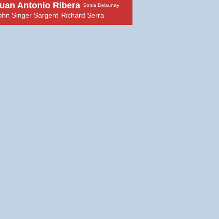
uan Antonio Ribera
Sonia Delaunay
ohn Singer Sargent
Richard Serra