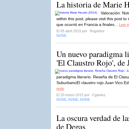
La historia de Marie 
Valoración: No
within this post, please visit this post to 
que ocurrió en Francia a finales...
Leer e
El 05 abril 2015 por
Rugoleor
NONE
Un nuevo paradigma li
'El Claustro Rojo', de 
paradigma literario. Reseña de El Clasu
SuburbanoEl claustro rojo.Juan Vico.Ed
resto
El 20 enero 2015 por
Cgamez
NONE
NONE
NONE
,
,
La oscura verdad de la
de Degas