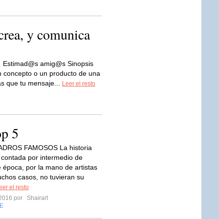
rea, y comunica
Estimad@s amig@s Sinopsis
n concepto o un producto de una
as que tu mensaje...
Leer el resto
op 5
ADROS FAMOSOS La historia
s contada por intermedio de
e época, por la mano de artistas
chos casos, no tuvieran su
eer el resto
 2016 por
Shairart
E