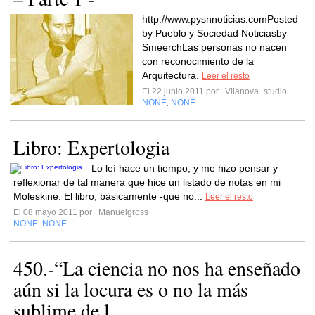
http://www.pysnnoticias.comPosted
by Pueblo y Sociedad Noticiasby
SmeerchLas personas no nacen
con reconocimiento de la
Arquitectura.
Leer el resto
El 22 junio 2011 por
Vilanova_studio
NONE
NONE
,
Libro: Expertologia
Lo leí hace un tiempo, y me hizo pensar y
reflexionar de tal manera que hice un listado de notas en mi
Moleskine. El libro, básicamente -que no...
Leer el resto
El 08 mayo 2011 por
Manuelgross
NONE
NONE
,
450.-“La ciencia no nos ha enseñado
aún si la locura es o no la más
sublime de l...