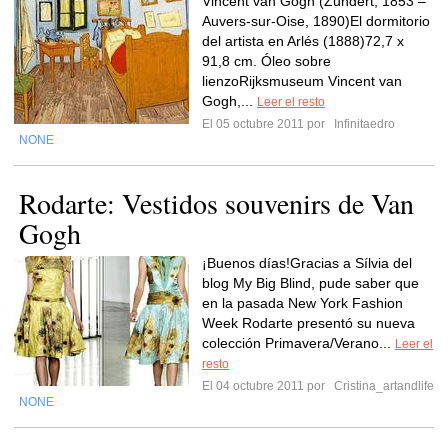
Vincent van Gogh (Zundert, 1853 –
Auvers-sur-Oise, 1890)El dormitorio
del artista en Arlés (1888)72,7 x
91,8 cm. Óleo sobre
lienzoRijksmuseum Vincent van
Gogh,...
Leer el resto
El 05 octubre 2011 por
Infinitaedro
NONE
Rodarte: Vestidos souvenirs de Van
Gogh
¡Buenos días!Gracias a Sílvia del
blog My Big Blind, pude saber que
en la pasada New York Fashion
Week Rodarte presentó su nueva
colección Primavera/Verano...
Leer el
resto
El 04 octubre 2011 por
Cristina_artandlife
NONE