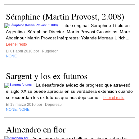
Séraphine (Martin Provost, 2.008)
Título original: Séraphine Título en
Argentina: Séraphine Director: Martin Provost Guionistas: Marc
Abdelnour Martin Provost Intérpretes: Yolande Moreau Ulrich...
Leer el resto
El 01 abril 2010 por
Rugoleor
NONE
Sargent y los ex futuros
La desaforada avidez de progreso que atravesó
el siglo XX se puede apreciar en su verdadera extensión cuando
se recuerdan los ex futuros que nos dejó como...
Leer el resto
El 19 marzo 2010 por
Deperez5
NONE
NONE
,
Almendro en flor
Aquel mes de marzo bullían las abejas sobre las