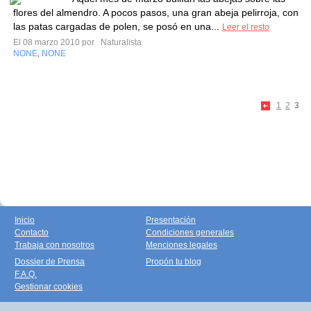
flores del almendro. A pocos pasos, una gran abeja pelirroja, con
las patas cargadas de polen, se posó en una...
Leer el resto
El 08 marzo 2010 por
Naturalista
NONE
NONE
,
1
2
3
Inicio
Presentación
Contacto
Condiciones generales
Trabaja con nosotros
Menciones legales
Dossier de Prensa
Propón tu blog
F.A.Q.
Gestionar cookies