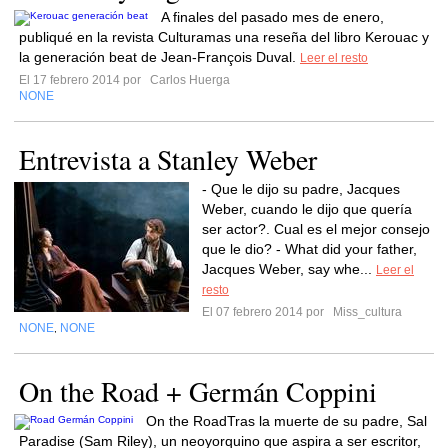
A finales del pasado mes de enero,
publiqué en la revista Culturamas una reseña del libro Kerouac y
la generación beat de Jean-François Duval.
Leer el resto
El 17 febrero 2014 por
Carlos Huerga
NONE
Entrevista a Stanley Weber
- Que le dijo su padre, Jacques
Weber, cuando le dijo que quería
ser actor?. Cual es el mejor consejo
que le dio? - What did your father,
Jacques Weber, say whe...
Leer el
resto
El 07 febrero 2014 por
Miss_cultura
NONE
NONE
,
On the Road + Germán Coppini
On the RoadTras la muerte de su padre, Sal
Paradise (Sam Riley), un neoyorquino que aspira a ser escritor,