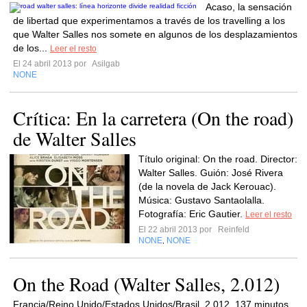
Acaso, la sensación
de libertad que experimentamos a través de los travelling a los
que Walter Salles nos somete en algunos de los desplazamientos
de los...
Leer el resto
El 24 abril 2013 por
Asilgab
NONE
Crítica: En la carretera (On the road)
de Walter Salles
Título original: On the road. Director:
Walter Salles. Guión: José Rivera
(de la novela de Jack Kerouac).
Música: Gustavo Santaolalla.
Fotografía: Eric Gautier.
Leer el resto
El 22 abril 2013 por
Reinfeld
NONE
NONE
,
On the Road (Walter Salles, 2.012)
Francia/Reino Unido/Estados Unidos/Brasil. 2.012. 137 minutos.