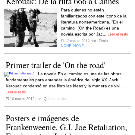
Kerouak: De la ruta 666 a Cannes
Para quienes no estén
familiarizados con este icono de la
literatura norteamericana, "En el
camino" (On the Road) es una
novela escrita por Jac...
Leer el resto
El 12 marzo 2012 por
Fimin
NONE
NONE
,
Primer trailer de 'On the road'
La novela En el camino es una de las obras
fundamentales para entender la América del siglo XX. Jack
Kerouac condensó en ese libro las ideas y la manera de vivi...
Leer el resto
El 10 marzo 2012 por
Quimericosinq
Posters e imágenes de
Frankenweenie, G.I. Joe Retaliation,