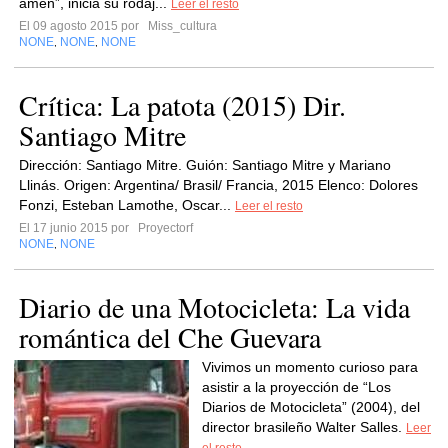
amén”, inicia su rodaj...
Leer el resto
El 09 agosto 2015 por
Miss_cultura
NONE
NONE
NONE
,
,
Crítica: La patota (2015) Dir.
Santiago Mitre
Dirección: Santiago Mitre. Guión: Santiago Mitre y Mariano
Llinás. Origen: Argentina/ Brasil/ Francia, 2015 Elenco: Dolores
Fonzi, Esteban Lamothe, Oscar...
Leer el resto
El 17 junio 2015 por
Proyectorf
NONE
NONE
,
Diario de una Motocicleta: La vida
romántica del Che Guevara
Vivimos un momento curioso para
asistir a la proyección de “Los
Diarios de Motocicleta” (2004), del
director brasileño Walter Salles.
Leer