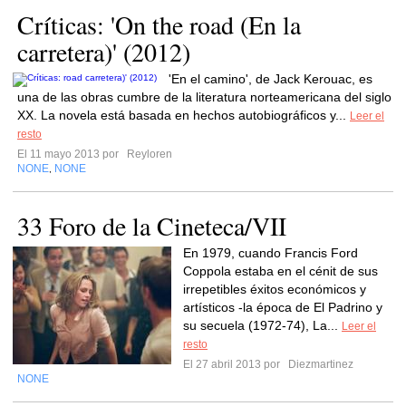
Críticas: 'On the road (En la
carretera)' (2012)
'En el camino', de Jack Kerouac, es
una de las obras cumbre de la literatura norteamericana del siglo
XX. La novela está basada en hechos autobiográficos y...
Leer el
resto
El 11 mayo 2013 por
Reyloren
NONE
NONE
,
33 Foro de la Cineteca/VII
En 1979, cuando Francis Ford
Coppola estaba en el cénit de sus
irrepetibles éxitos económicos y
artísticos -la época de El Padrino y
su secuela (1972-74), La...
Leer el
resto
El 27 abril 2013 por
Diezmartinez
NONE