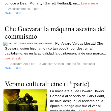
conoce a Dean Moriarty (Garrett Hedlund), un...
Leer el resto
El 25 diciembre 2013 por
Lu
NONE
NONE
,
Che Guevara: la máquina asesina del
comunismo
Por Alvaro Vargas LlosaEl Che
Guevara, quien hizo tanto (¿o tan poco?) por destruir al
capitalismo, es en la actualidad la quintaesencia de una marca...
Leer el resto
El 10 octubre 2013 por
Fe Unasam Ancash Federación Estudiantil
NONE
NONE
,
Verano cultural: cine (1ª parte)
La novia era él, de Howard Hawks.
Comedia al servicio de Cary Grant,
de nivel desigual; el reclamo de la
época supongo que fue el ver al
actor vestido de...