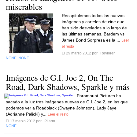
miserables
Recapitulemos todas las nuevas
imágenes y carteles de cine que
han sido desvelados a lo largo de
las últimas semanas. Bardem vs
James Bond Sorpresa es la ...
Leer
el resto
El 29 marzo 2012 por
Reyloren
NONE
NONE
,
Imágenes de G.I. Joe 2, On The
Road, Dark Shadows, Sparkle y más
Paramount Pictures ha
sacado a la luz tres imágenes nuevas de G.I. Joe 2, en las que
podemos ver a Roadblack (Dwayne Johnson), Lady Jaye
(Adrianne Palicki) y...
Leer el resto
El 17 marzo 2012 por
Pilarm
NONE