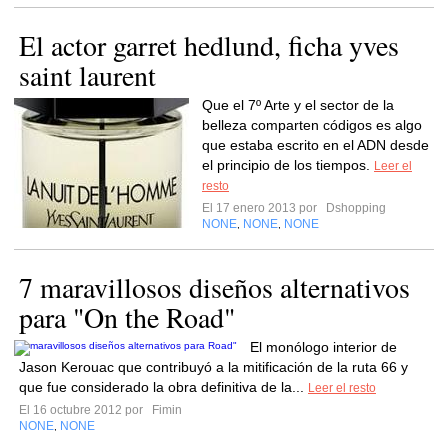
El actor garret hedlund, ficha yves
saint laurent
Que el 7º Arte y el sector de la
belleza comparten códigos es algo
que estaba escrito en el ADN desde
el principio de los tiempos.
Leer el
resto
El 17 enero 2013 por
Dshopping
NONE
NONE
NONE
,
,
7 maravillosos diseños alternativos
para "On the Road"
El monólogo interior de
Jason Kerouac que contribuyó a la mitificación de la ruta 66 y
que fue considerado la obra definitiva de la...
Leer el resto
El 16 octubre 2012 por
Fimin
NONE
NONE
,