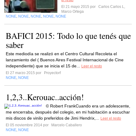
el resto
El 21 mayo 2015 por
Carlos Carlos L,
Marco Ortega
NONE
NONE
NONE
NONE
NONE
,
,
,
,
BAFICI 2015: Todo lo que tenés que
saber
Este mediodía se realizó en el Centro Cultural Recoleta el
lanzamiento del ( Buenos Aires Festival Internacional de Cine
independiente) que se inicia el 15 de...
Leer el resto
El 27 marzo 2015 por
Proyectorf
NONE
NONE
,
1,2,3..Kerouac..acción!
© Robert FrankCuando era un adolescente,
me encerraba, después del colegio, en mi habitación a escuchar
mis discos de vinilo preferidos de Jimi Hendrix,...
Leer el resto
El 05 noviembre 2014 por
Marcelo Caballero
NONE
NONE
,