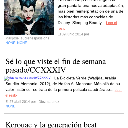
gran pantalla una nueva adaptación,
más bien reinterpretación de una de
las historias más conocidas de
Disney: Sleeping Beauty...
Leer el
resto
El 09 junio 2014 por
Marijose_sucreriespassions
NONE
NONE
,
Sé lo que viste el fin de semana
pasado/CCXXXIV
La Bicicleta Verde (Wadjda, Arabia
Saudita-Alemania, 2012), de Haifaa Al-Mansour. Más allá de su
valor histórico -se trata de la primera película saudi-árabe...
Leer
el resto
El 27 abril 2014 por
Diezmartinez
NONE
Kerouac y la generación beat