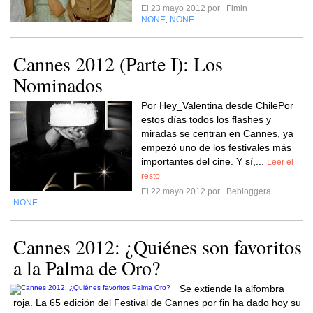
El 23 mayo 2012 por
Fimin
NONE
NONE
,
Cannes 2012 (Parte I): Los
Nominados
Por Hey_Valentina desde ChilePor
estos días todos los flashes y
miradas se centran en Cannes, ya
empezó uno de los festivales más
importantes del cine. Y sí,...
Leer el
resto
El 22 mayo 2012 por
Bebloggera
NONE
Cannes 2012: ¿Quiénes son favoritos
a la Palma de Oro?
Se extiende la alfombra
roja. La 65 edición del Festival de Cannes por fin ha dado hoy su