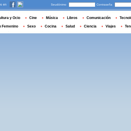
s en
Seudónimo
Contraseña
ltura y Ocio
Cine
Música
Libros
Comunicación
Tecnol
n Femenino
Sexo
Cocina
Salud
Ciencia
Viajes
Ten