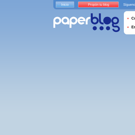
Inicio
Propón tu blog
Sígueno
Cu
E