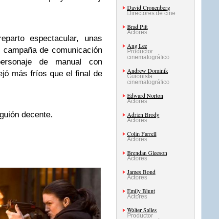
David Cronenberg
Directores de cine
Brad Pitt
Actores
reparto espectacular, unas
Ang Lee
le campaña de comunicación
Productor
cinematográfico
personaje de manual con
Andrew Dominik
jó más fríos que el final de
Guionista
cinematográfico
Edward Norton
Actores
guión decente.
Adrien Brody
Actores
Colin Farrell
Actores
Brendan Gleeson
Actores
James Bond
Actores
Emily Blunt
Actores
Walter Salles
Productor