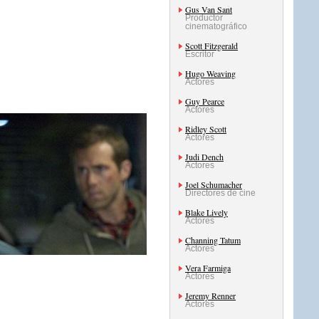
Gus Van Sant
Productor
cinematográfico
Scott Fitzgerald
Escritor
Hugo Weaving
Actores
Guy Pearce
Actores
Ridley Scott
Actores
Judi Dench
Actores
Joel Schumacher
Directores de cine
Blake Lively
Actores
Channing Tatum
Actores
Vera Farmiga
Actores
Jeremy Renner
Actores