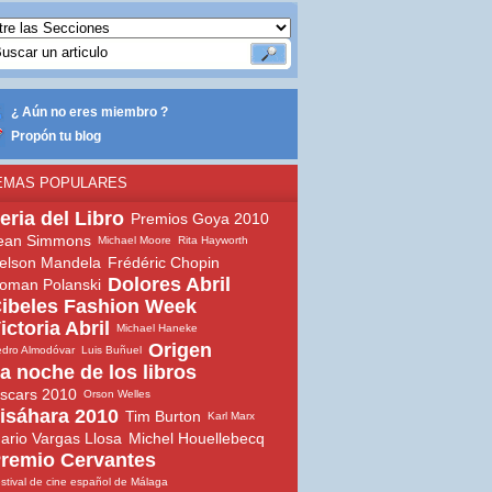
¿ Aún no eres miembro ?
Propón tu blog
EMAS POPULARES
eria del Libro
Premios Goya 2010
ean Simmons
Michael Moore
Rita Hayworth
elson Mandela
Frédéric Chopin
Dolores Abril
oman Polanski
ibeles Fashion Week
ictoria Abril
Michael Haneke
Origen
dro Almodóvar
Luis Buñuel
a noche de los libros
scars 2010
Orson Welles
isáhara 2010
Tim Burton
Karl Marx
ario Vargas Llosa
Michel Houellebecq
remio Cervantes
stival de cine español de Málaga