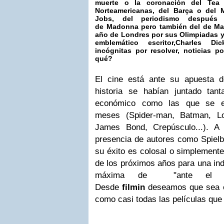
muerte o la coronación del
Tea 
Norteamericanas, del Barça o del 
Jobs, del periodismo despué
de
Madonna
pero también del de
Ma
año de
Londres
por sus Olimpiadas y
emblemático escritor,
Charles Dic
incógnitas por resolver, noticias p
qué?
El cine está ante su apuesta d
historia se habían juntado tant
económico como las que se es
meses (Spider-man, Batman, Lo
James Bond, Crepúsculo...). A
presencia de autores como Spielb
su éxito es colosal o simplemente
de los próximos años para una ind
máxima de "ante el desco
Desde
filmin
deseamos que sea es
como casi todas las películas que 