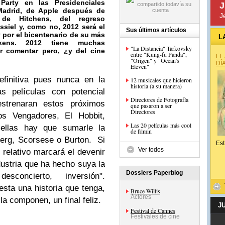
Party
en las Presidenciales
J
Madrid, de
Apple
después de
J
s de
Hitchens
, del regreso
ssiel
y, como no, 2012 será el
Sus últimos artículos
 por el bicentenario de su más
L
kens
. 2012 tiene muchas
"La Distancia" Tarkovsky
or comentar pero, ¿y del cine
entre "Kung-fu Panda",
EL
"Origen" y "Ocean's
DÍ
Eleven"
efinitiva pues nunca en la
12 musicales que hicieron
historia (a su manera)
as películas con potencial
Directores de Fotografía
trenaran estos próximos
que pasaron a ser
Directores
s Vengadores, El Hobbit,
Las 20 películas más cool
 ellas hay que sumarle la
de filmin
erg, Scorsese o Burton. Si
Est
Ver todos
 relativo marcará el devenir
ustria que ha hecho suya la
Dossiers Paperblog
ncierto, inversión".
ta una historia que tenga,
Bruce Willis
Actores
la componen, un final feliz.
J
Festival de Cannes
Festivales de cine