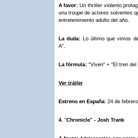
A favor:
Un thriller violento prot
una troupe de actores solventes qu
entretenimiento adulto del año.
La duda:
Lo último que vimos de 
A".
La fórmula:
"Viven" + "El tren del 
Ver tráiler
Estreno en España
: 24 de febrero
4.
"
Chronicle" - Josh Trank