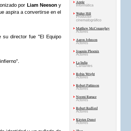
Apple
agonizado por
Liam Neeson
y
Informática
e aspira a convertirse en el
Walter Hill
Productor
cinematográfico
Matthew McConaughey
Actores
su director fue "El Equipo
Aaron Johnson
Actores
Joaquin Phoenix
Actores
infierno".
La India
Cantantes
Robin Wright
Actores
Robert Pattinson
Actores
Noomi Rapace
Actores
Robert Redford
Actores
Kirsten Dunst
Actores
Thor