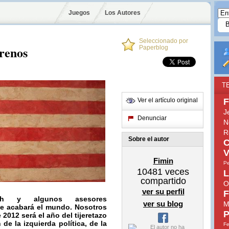
Juegos
Los Autores
Seleccionado por
trenos
Paperblog
T
Ver el artículo original
F
J
Denunciar
N
R
Sobre el autor
C
V
Fimin
Pe
10481
veces
L
compartido
O
ver su perfil
F
h
y algunos asesores
ver su blog
M
se acabará el mundo. Nosotros
P
 2012 será el año del tijeretazo
de la izquierda política, de la
Fe