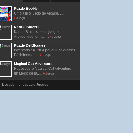
Puzzle Bobble
Un clásico juego de Arcade. ......
Juega
Karate Blazers
Karate Blazers es un juego de
Arcade, que forma......
Juega
Puzzle De Bloques
Inventado en 1984 por el ruso Alekséi
Pázhitnov, e......
Juega
Magical Cat Adventure
Redescubre Magical Cat Adventure,
un juego de la......
Juega
Descubrir el espacio Juegos