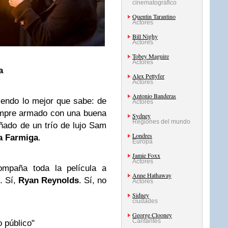
cinematográfico
Quentin Tarantino
Actores
Bill Nighy
Actores
Tobey Maguire
Actores
a
Alex Pettyfer
Actores
Antonio Banderas
endo lo mejor que sabe: de
Actores
empre armado con una buena
Sydney
Regiones del mundo
ñado de un trío de lujo Sam
Londres
a Farmiga
.
Europa
Jamie Foxx
Actores
ompaña toda la película a
Anne Hathaway
. Sí,
Ryan Reynolds
. Sí, no
Actores
Sidney
ciudades
George Clooney
Cantantes
 público"