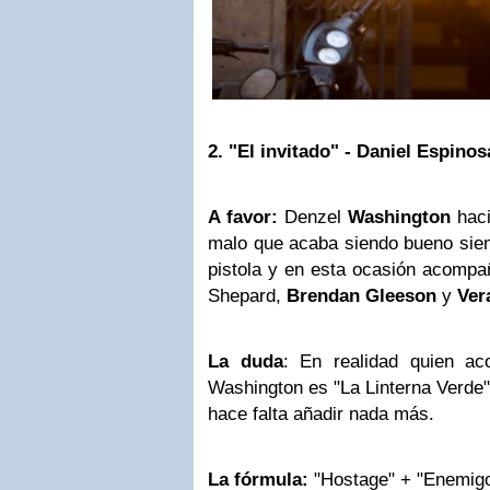
2. "El invitado" - Daniel Espinos
A favor:
Denzel
Washington
haci
malo que acaba siendo bueno si
pistola y en esta ocasión acompa
Shepard,
Brendan Gleeson
y
Ver
La duda
: En realidad quien ac
Washington es "La Linterna Verde"
hace falta añadir nada más.
La fórmula:
"Hostage" + "Enemigo