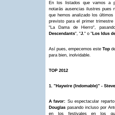
En los listados que vamos a p
notarás ausencias ilustres pues n
que hemos analizado los últimos
previsto para el primer trimestr
"La Dama de Hierro", pasand
Descendants
", "
J.
" o "
Los Idus d
Así pues, empecemos este
Top
d
para bien, inolvidable.
TOP 2012
1. "Haywire (Indomable)" - Stev
A favor:
Su espectacular repart
Douglas
pasando incluso por Anto
en los festivales en los 