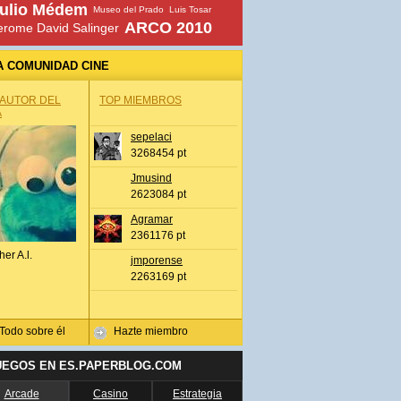
ulio Médem
Museo del Prado
Luis Tosar
ARCO 2010
erome David Salinger
A COMUNIDAD CINE
 AUTOR DEL
TOP MIEMBROS
A
sepelaci
3268454 pt
Jmusind
2623084 pt
Agramar
2361176 pt
her A.l.
jmporense
2263169 pt
Todo sobre él
Hazte miembro
UEGOS EN ES.PAPERBLOG.COM
Arcade
Casino
Estrategia