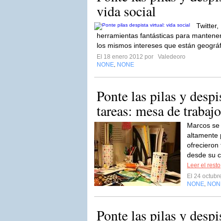
vida social
Twitter
herramientas fantásticas para mantener
los mismos intereses que están geográ
El 18 enero 2012 por
Valedeoro
NONE
NONE
,
Ponte las pilas y despis
tareas: mesa de trabajo
Marcos se
altamente 
ofrecieron
desde su ca
Leer el resto
El 24 octub
NONE
NON
,
Ponte las pilas y despi