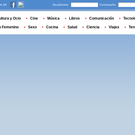
s en
Seudónimo
Contraseña
ltura y Ocio
Cine
Música
Libros
Comunicación
Tecnol
n Femenino
Sexo
Cocina
Salud
Ciencia
Viajes
Ten