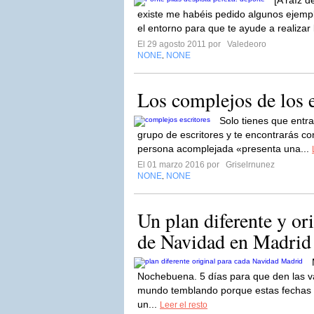
[A raíz d
existe me habéis pedido algunos ejemp
el entorno para que te ayude a realizar
El 29 agosto 2011 por
Valedeoro
NONE
NONE
,
Los complejos de los e
Solo tienes que entra
grupo de escritores y te encontrarás c
persona acomplejada «presenta una...
El 01 marzo 2016 por
Griselrnunez
NONE
NONE
,
Un plan diferente y ori
de Navidad en Madrid
Nochebuena. 5 días para que den las va
mundo temblando porque estas fechas 
un...
Leer el resto