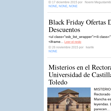
El 17 diciembre 2015 por
Noemi Megustamiba
NONE
NONE
NONE
,
,
Black Friday Ofertas 
Descuentos
<ul class="ssb_list_wrapper"><li class=
<iframe...
Leer el resto
El 26 noviembre 2015 por
Ivanfe
NONE
Misterios en el Rector
Universidad de Castil
Toledo
MISTERIO
Rectorado 
Mancha es 
leyendas. 
parecen...