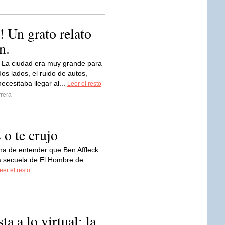
Un grato relato
n.
La ciudad era muy grande para
os lados, el ruido de autos,
ecesitaba llegar al...
Leer el resto
rera
 o te crujo
na de entender que Ben Affleck
a secuela de El Hombre de
eer el resto
ta a lo virtual: la