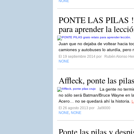
NONE
PONTE LAS PILAS !! 
para aprender la lecció
Juan que no dejaba de voltear hacia tod
camiones y autobuses lo aturdía, pero n
El 19 septiembre 2014 por
Rubén Alonso Her
NONE
Affleck, ponte las pilas
La gente no termi
no sólo será Batman/Bruce Wayne en l
Acero… no se quedará ahí la historia.
L
El 26 agosto 2013 por
Jal9000
NONE
NONE
,
Ponte las pilas y despis