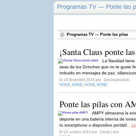
Programas TV — Ponte las p
Programas TV — Ponte las pilas
¡Santa Claus ponte las
La Navidad tiene
seas de los Grinches que no te guste fe
imbuido en mensajes de paz, villancicos
El 16 diciembre 2015 por
Desmadreando
NONE
NONE
NONE
NONE
,
,
,
Ponte las pilas con 
AMPY almacena la ene
deporte en una batería interna de iones 
tu smartphone o dispositivo portátil...
Le
El 15 octubre 2014 por
David León