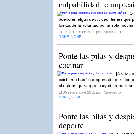
culpabilidad: cumplea
Si
bueno en alguna actividad, tienes que p
fuerza de la voluntad por sí sola mucha
El 12 septiembre 2011 por
Valedeoro
NONE
NONE
,
Ponte las pilas y despi
cocinar
[A raíz d
existe me habéis preguntado por ejem
el entorno para que te ayude a realizar
El 05 septiembre 2011 por
Valedeoro
NONE
NONE
,
Ponte las pilas y despis
deporte