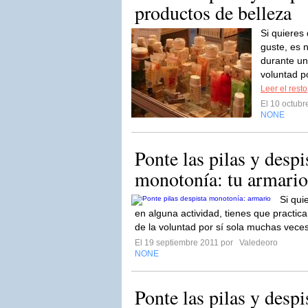
productos de belleza
Si quieres
guste, es n
durante un
voluntad p
Leer el resto
El 10 octub
NONE
Ponte las pilas y despi
monotonía: tu armario
Si qui
en alguna actividad, tienes que practica
de la voluntad por sí sola muchas veces
El 19 septiembre 2011 por
Valedeoro
NONE
Ponte las pilas y despi