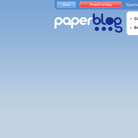
Inicio
Propón tu blog
Sígueno
Cu
E