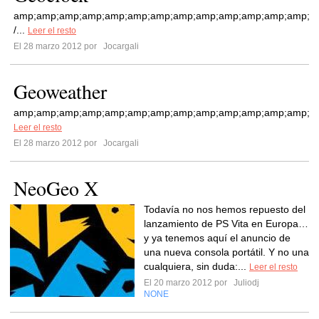
amp;amp;amp;amp;amp;amp;amp;amp;amp;amp;amp;amp;amp;am
/...
Leer el resto
El 28 marzo 2012 por
Jocargali
Geoweather
amp;amp;amp;amp;amp;amp;amp;amp;amp;amp;amp;amp;amp;a
Leer el resto
El 28 marzo 2012 por
Jocargali
NeoGeo X
Todavía no nos hemos repuesto del
lanzamiento de PS Vita en Europa…
y ya tenemos aquí el anuncio de
una nueva consola portátil. Y no una
cualquiera, sin duda:...
Leer el resto
El 20 marzo 2012 por
Juliodj
NONE