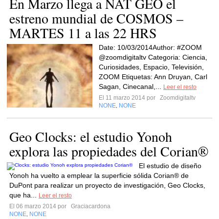
En Marzo llega a NAT GEO el
estreno mundial de COSMOS –
MARTES 11 a las 22 HRS
Date: 10/03/2014Author: #ZOOM
@zoomdigitaltv Categoria: Ciencia,
Curiosidades, Espacio, Televisión,
ZOOM Etiquetas: Ann Druyan, Carl
Sagan, Cinecanal,...
Leer el resto
El 11 marzo 2014 por
Zoomdigitaltv
NONE
NONE
,
Geo Clocks: el estudio Yonoh
explora las propiedades del Corian®
El estudio de diseño
Yonoh ha vuelto a emplear la superficie sólida Corian® de
DuPont para realizar un proyecto de investigación, Geo Clocks,
que ha...
Leer el resto
El 06 marzo 2014 por
Graciacardona
NONE
NONE
,