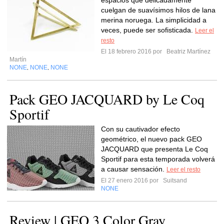
espacios que delicadamente
cuelgan de suavísimos hilos de lana
merina noruega. La simplicidad a
veces, puede ser sofisticada.
Leer el
resto
El 18 febrero 2016 por
Beatriz Martínez
Martín
NONE
NONE
NONE
,
,
Pack GEO JACQUARD by Le Coq
Sportif
Con su cautivador efecto
geométrico, el nuevo pack GEO
JACQUARD que presenta Le Coq
Sportif para esta temporada volverá
a causar sensación.
Leer el resto
El 27 enero 2016 por
Suitsand
NONE
Review | GEO 3 Color Gray