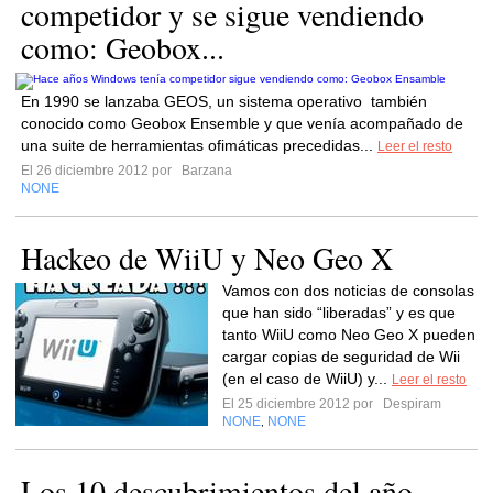
competidor y se sigue vendiendo
como: Geobox...
En 1990 se lanzaba GEOS, un sistema operativo también
conocido como Geobox Ensemble y que venía acompañado de
una suite de herramientas ofimáticas precedidas...
Leer el resto
El 26 diciembre 2012 por
Barzana
NONE
Hackeo de WiiU y Neo Geo X
Vamos con dos noticias de consolas
que han sido “liberadas” y es que
tanto WiiU como Neo Geo X pueden
cargar copias de seguridad de Wii
(en el caso de WiiU) y...
Leer el resto
El 25 diciembre 2012 por
Despiram
NONE
NONE
,
Los 10 descubrimientos del año,