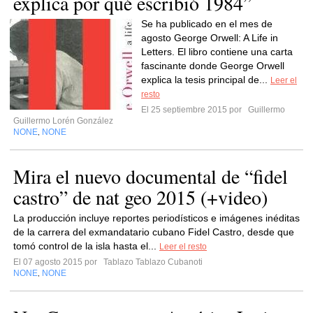
explica por qué escribió 1984”
Se ha publicado en el mes de
agosto George Orwell: A Life in
Letters. El libro contiene una carta
fascinante donde George Orwell
explica la tesis principal de...
Leer el
resto
El 25 septiembre 2015 por
Guillermo
Guillermo Lorén González
NONE
NONE
,
Mira el nuevo documental de “fidel
castro” de nat geo 2015 (+video)
La producción incluye reportes periodísticos e imágenes inéditas
de la carrera del exmandatario cubano Fidel Castro, desde que
tomó control de la isla hasta el...
Leer el resto
El 07 agosto 2015 por
Tablazo Tablazo Cubanoti
NONE
NONE
,