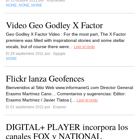
El 15 octubre 2011 por
Royramker
NONE
NONE
NONE
,
,
Video Geo Godley X Factor
Geo Godley X Factor Video : For the most part, The X Factor
premiere was filled with inspirational stories and some stellar
vocals, but of course there were...
Leer el resto
El 29 septiembre 2011 por
Gppgle
NONE
Flickr lanza Geofences
Bienvenidos al Sitio Web www.informanet1.com Director General:
Erasmo Martínez Cano… Comentarios y sugerencias: Editor:
Erasmo Martínez / Javier Tlatoa (...
Leer el resto
El 01 septiembre 2011 por
Erasmo
DIGITAL+ PLAYER incorpora los
canales FOX y NATIONAL