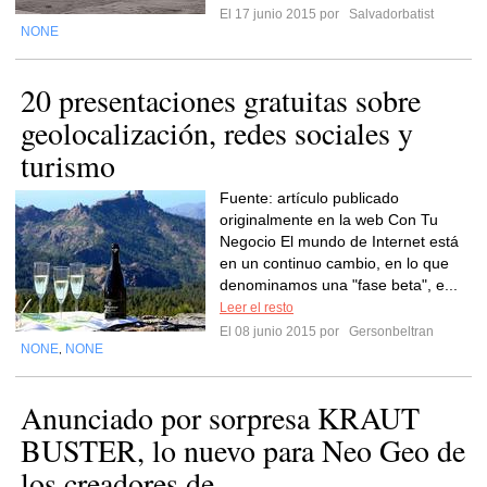
El 17 junio 2015 por
Salvadorbatist
NONE
20 presentaciones gratuitas sobre
geolocalización, redes sociales y
turismo
Fuente: artículo publicado
originalmente en la web Con Tu
Negocio El mundo de Internet está
en un continuo cambio, en lo que
denominamos una "fase beta", e...
Leer el resto
El 08 junio 2015 por
Gersonbeltran
NONE
NONE
,
Anunciado por sorpresa KRAUT
BUSTER, lo nuevo para Neo Geo de
los creadores de...