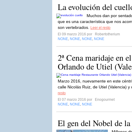
La evolución del cuell
Muchos dan por sentado
que es una característica que nos aco
son vertebrados.
Leer el resto
El 09 marzo 2016 por
Robertotherium
NONE
NONE
NONE
NONE
,
,
,
2ª Cena maridaje en el
Orlando de Utiel (Vale
Marzo 2016, nuevamente en este céntrico
calle Nicolás Ruiz, de Utiel (Valencia) 
resto
El 07 marzo 2016 por
Enogourmet
NONE
NONE
NONE
,
,
El gen del Nobel de la
Millones d