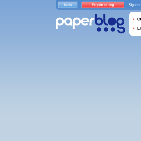
Inicio
Propón tu blog
Sígueno
Cu
E