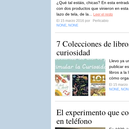
¿Qué tal estáis, chicas? En esta entrad
con dos productos que vinieron en esta
lazo de tela, de la...
Leer el resto
El 15 marzo 2016 por
Perlicabio
NONE
NONE
,
7 Colecciones de libro
curiosidad
Llevo ya u
publicar e
libros a la
cómo organ
El 15 marzo
NONE
NON
,
El experimento que con
en teléfono