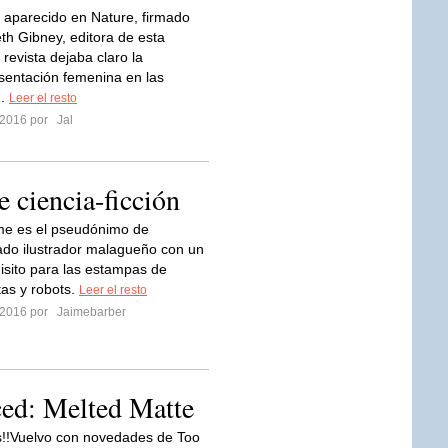
o aparecido en Nature, firmado
eth Gibney, editora de esta
 revista dejaba claro la
esentación femenina en las
..
Leer el resto
 2016 por
Jal
e ciencia-ficción
me es el pseudónimo de
ado ilustrador malagueño con un
isito para las estampas de
as y robots.
Leer el resto
 2016 por
Jaimebarber
ed: Melted Matte
!!Vuelvo con novedades de Too