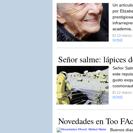
Un artícul
por Elizab
prestigiosa
infrarrepr
academia.
El 13 marzo
NONE
Señor salme: lápices d
Señor Sal
este reput
gusto exqu
cosmonaut
El 12 marzo
NONE
Novedades en Too FAc
Buenos días