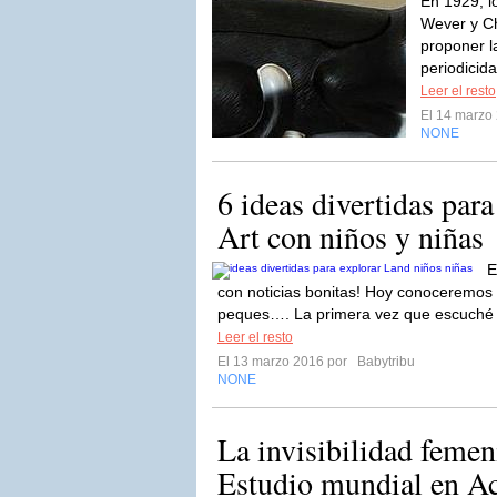
En 1929, l
Wever y Ch
proponer l
periodicida
Leer el resto
El 14 marzo
NONE
6 ideas divertidas para
Art con niños y niñas
E
con noticias bonitas! Hoy conoceremos 
peques…. La primera vez que escuché es
Leer el resto
El 13 marzo 2016 por
Babytribu
NONE
La invisibilidad femen
Estudio mundial en 