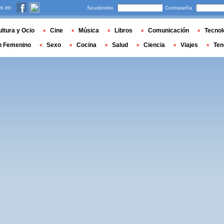
s en
Seudónimo
Contraseña
ltura y Ocio
Cine
Música
Libros
Comunicación
Tecnol
n Femenino
Sexo
Cocina
Salud
Ciencia
Viajes
Ten