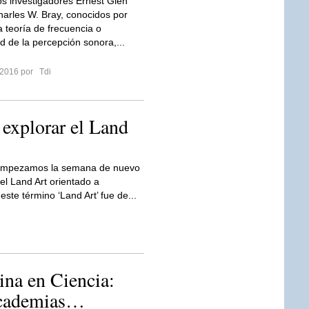
os investigadores Ernest Glen
arles W. Bray, conocidos por
a teoría de frecuencia o
d de la percepción sonora,...
 2016 por
Tdi
 explorar el Land
mpezamos la semana de nuevo
el Land Art orientado a
te término ‘Land Art’ fue de...
ina en Ciencia:
Academias…