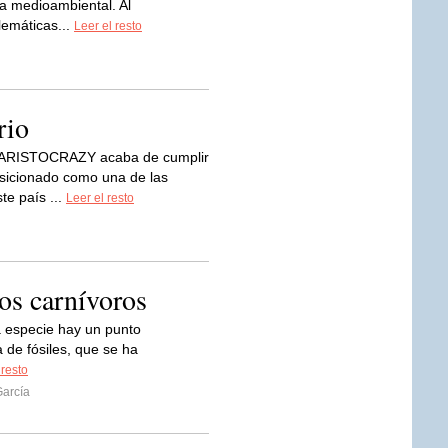
 medioambiental. Al
lemáticas...
Leer el resto
rio
ía ARISTOCRAZY acaba de cumplir
osicionado como una de las
te país ...
Leer el resto
os carnívoros
a especie hay un punto
a de fósiles, que se ha
 resto
García