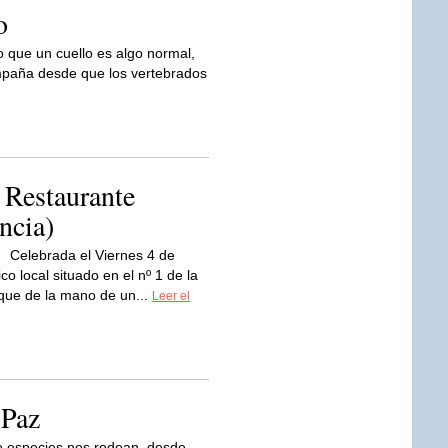
o
 que un cuello es algo normal,
mpaña desde que los vertebrados
 Restaurante
ncia)
Celebrada el Viernes 4 de
 local situado en el nº 1 de la
y que de la mano de un...
Leer el
 Paz
e especies nos rodean, desde