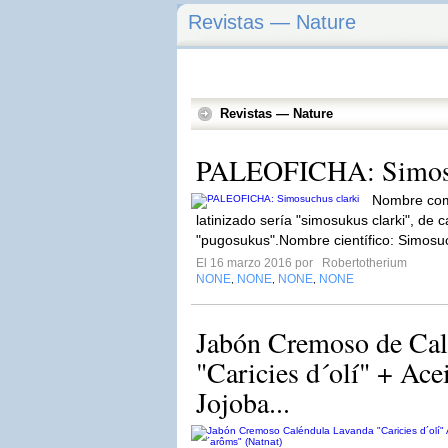
Revistas — Nature
Revistas — Nature
PALEOFICHA: Simosu
Nombre com
latinizado sería "simosukus clarki", de 
"pugosukus".Nombre científico: Simosuc
El 16 marzo 2016 por
Robertotherium
NONE
NONE
NONE
NONE
,
,
,
Jabón Cremoso de Cal
"Caricies d´olí" + Acei
Jojoba...