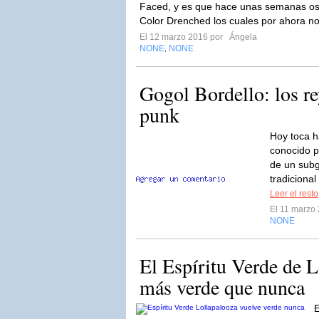
Faced, y es que hace unas semanas o
Color Drenched los cuales por ahora no 
El 12 marzo 2016 por
Ángela
NONE
NONE
,
Gogol Bordello: los re
punk
Hoy toca h
conocido p
de un sub
tradicional
Leer el resto
El 11 marzo
NONE
El Espíritu Verde de L
más verde que nunca
E