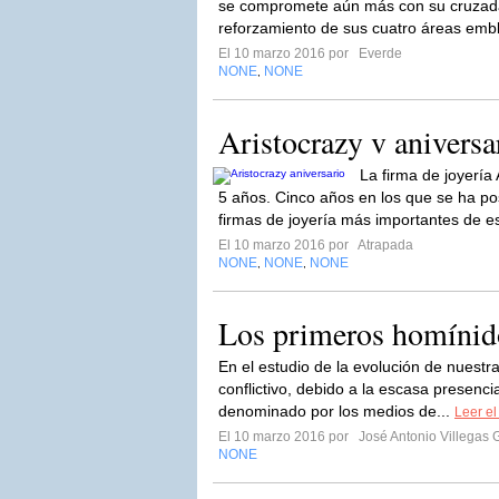
se compromete aún más con su cruzada
reforzamiento de sus cuatro áreas emb
El 10 marzo 2016 por
Everde
NONE
NONE
,
Aristocrazy v aniversa
La firma de joyer
5 años. Cinco años en los que se ha p
firmas de joyería más importantes de es
El 10 marzo 2016 por
Atrapada
NONE
NONE
NONE
,
,
Los primeros homínid
En el estudio de la evolución de nuestr
conflictivo, debido a la escasa presenci
denominado por los medios de...
Leer el
El 10 marzo 2016 por
José Antonio Villegas 
NONE