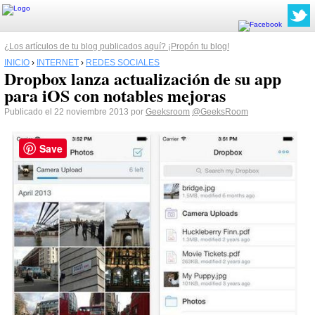
¿Los artículos de tu blog publicados aquí? ¡Propón tu blog!
INICIO
›
INTERNET
›
REDES SOCIALES
Dropbox lanza actualización de su app
para iOS con notables mejoras
Publicado el 22 noviembre 2013 por
Geeksroom
@GeeksRoom
Save