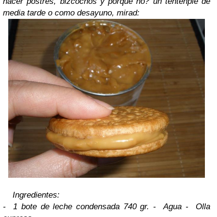
hacer postres, bizcochos y porqué no? un tentenpié de
media tarde o como desayuno, mirad:
Ingredientes:
- 1 bote de leche condensada 740 gr.
- Agua
- Olla