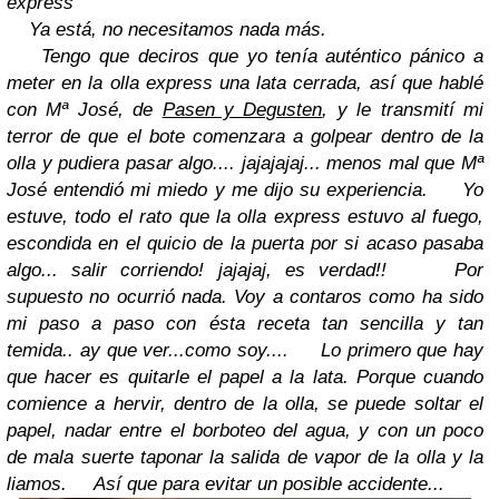
express
Ya está, no necesitamos nada más.
Tengo que deciros que yo tenía auténtico pánico a
meter en la olla express una lata cerrada, así que hablé
con Mª José, de
Pasen y Degusten
, y le transmití mi
terror de que el bote comenzara a golpear dentro de la
olla y pudiera pasar algo.... jajajajaj... menos mal que Mª
José entendió mi miedo y me dijo su experiencia.
Yo
estuve, todo el rato que la olla express estuvo al fuego,
escondida en el quicio de la puerta por si acaso pasaba
algo... salir corriendo! jajajaj, es verdad!!
Por
supuesto no ocurrió nada. Voy a contaros como ha sido
mi paso a paso con ésta receta tan sencilla y tan
temida.. ay que ver...como soy....
Lo primero que hay
que hacer es quitarle el papel a la lata. Porque cuando
comience a hervir, dentro de la olla, se puede soltar el
papel, nadar entre el borboteo del agua, y con un poco
de mala suerte taponar la salida de vapor de la olla y la
liamos.
Así que para evitar un posible accidente...