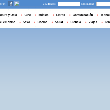
s en
Seudónimo
Contraseña
ltura y Ocio
Cine
Música
Libros
Comunicación
Tecnol
n Femenino
Sexo
Cocina
Salud
Ciencia
Viajes
Ten