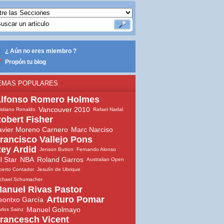
¿ Aún no eres miembro ?
Propón tu blog
EMAS POPULARES
lfonso Romero Holmes
Vancouver 2010
istiano Ronaldo
Rafael Nadal
obert Fisher
avier Moreno Carnero
Marc Narciso
rancisco Vallejo Pons
ey Ardid
Jenson Button
Fernando Alonso
ll Star
NBA
Roland Garros
Australian Open
berto Contador
Jesulín de Ubrique
chael Schumacher
anuel Rivas Pastor
Arturo Pomar
eontxo García
Manuel Golmayo
rlos Sainz
rancesch Vicent