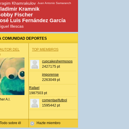
bragim Khamrakulov
Juan Antonio Samaranch
ladimir Kramnik
obby Fischer
osé Luis Fernández García
iguel Illescas
A COMUNIDAD DEPORTES
 AUTOR DEL
TOP MIEMBROS
A
cupcakeshermosos
2427175 pt
jmporense
2263049 pt
Rafael
1987503 pt
her A.l.
comentaelfutbol
1595442 pt
Todo sobre él
Hazte miembro