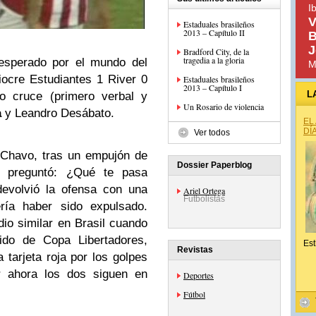
I
V
Estaduales brasileños
2013 – Capítulo II
B
J
Bradford City, de la
tragedia a la gloria
esperado por el mundo del
M
iocre Estudiantes 1 River 0
Estaduales brasileños
2013 – Capítulo I
L
nto cruce (primero verbal y
Un Rosario de violencia
a
y Leandro Desábato.
EL
DÍ
Ver todos
 Chavo, tras un empujón de
Dossier Paperblog
le preguntó: ¿Qué te pasa
devolvió la ofensa con una
Ariel Ortega
Futbolistas
ería haber sido expulsado.
io similar en Brasil cuando
tido de Copa Libertadores,
Est
Revistas
 tarjeta roja por los golpes
r ahora los dos siguen en
Deportes
Fútbol