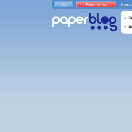
Inicio
Propón tu blog
Sígueno
Cu
E