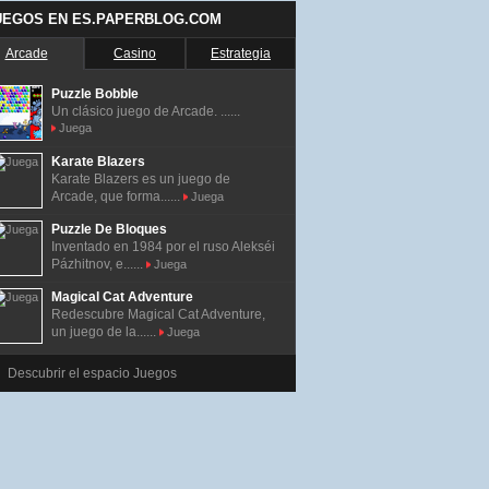
UEGOS EN ES.PAPERBLOG.COM
Arcade
Casino
Estrategia
Puzzle Bobble
Un clásico juego de Arcade. ......
Juega
Karate Blazers
Karate Blazers es un juego de
Arcade, que forma......
Juega
Puzzle De Bloques
Inventado en 1984 por el ruso Alekséi
Pázhitnov, e......
Juega
Magical Cat Adventure
Redescubre Magical Cat Adventure,
un juego de la......
Juega
Descubrir el espacio Juegos