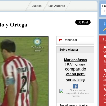
Juegos
Los Autores
to y Ortega
T
Denunciar
A
Sobre el autor
Cr
R
Marianofusco
J
1531
veces
F
compartido
R
ver su perfil
A
ver su blog
Al
Mi
M
L
Ca
F
Sus últimos artículos