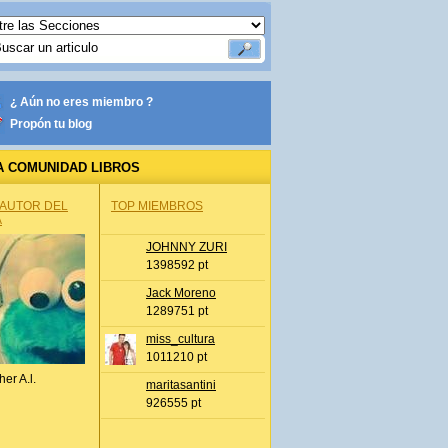
¿ Aún no eres miembro ?
Propón tu blog
A COMUNIDAD LIBROS
 AUTOR DEL
TOP MIEMBROS
A
JOHNNY ZURI
1398592 pt
Jack Moreno
1289751 pt
miss_cultura
1011210 pt
her A.l.
maritasantini
926555 pt