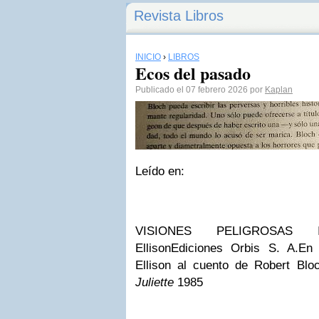
Revista Libros
INICIO
›
LIBROS
Ecos del pasado
Publicado el 07 febrero 2026 por
Kaplan
Leído en:
VISIONES PELIGROSAS IA
EllisonEdiciones Orbis S. A.En 
Ellison al cuento de Robert Blo
Juliette
1985