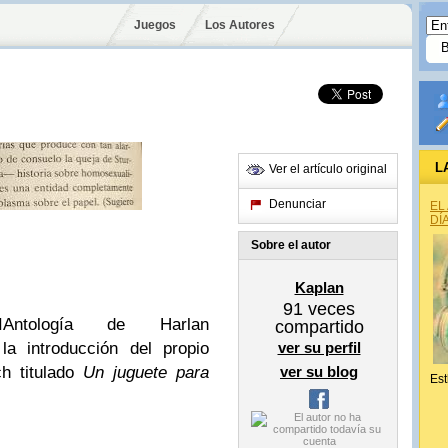
Juegos
Los Autores
L
Ver el artículo original
Denunciar
EL
DÍ
Sobre el autor
Kaplan
91
veces
ntología de Harlan
compartido
la introducción del propio
ver su perfil
ch titulado
Un juguete para
ver su blog
Est