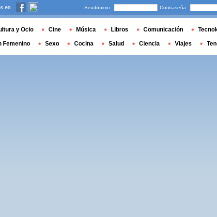
s en
Seudónimo
Contraseña
ltura y Ocio
Cine
Música
Libros
Comunicación
Tecnol
n Femenino
Sexo
Cocina
Salud
Ciencia
Viajes
Ten