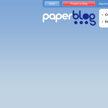
Inicio
Propón tu blog
Sígueno
Cu
E