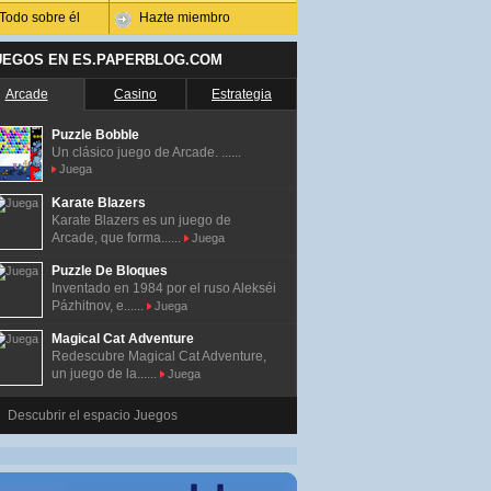
Todo sobre él
Hazte miembro
UEGOS EN ES.PAPERBLOG.COM
Arcade
Casino
Estrategia
Puzzle Bobble
Un clásico juego de Arcade. ......
Juega
Karate Blazers
Karate Blazers es un juego de
Arcade, que forma......
Juega
Puzzle De Bloques
Inventado en 1984 por el ruso Alekséi
Pázhitnov, e......
Juega
Magical Cat Adventure
Redescubre Magical Cat Adventure,
un juego de la......
Juega
Descubrir el espacio Juegos