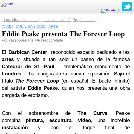
¿Los artículos de tu blog publicados aquí? ¡Propón tu blog!
INICIO
›
CULTURA Y OCIO
›
ARTE
Eddie Peake presenta The Forever Loop
Por
Paseoporelarte
@Paseoporelarte
El
Barbican Center
, reconocido espacio dedicado a las
artes
y situado a tan solo un paseo de la famosa
Catedral de St. Paul
– emblemático monumento de
Londres
-, ha inaugurado su nueva exposición. Bajo el
título
The Forever Loop
(en español, El bucle infinito)
del artista
Eddie Peake
, quien nos presenta una obra
cargada de erotismo.
Con el sobrenombre de
The Curve
, Peake
combina
pintura
,
escultura
,
vídeo
, una increíble
instalación
y con el toque final de