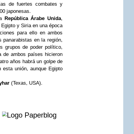
ías de fuertes combates y
000 japonesas.
la
República Árabe Unida
,
e Egipto y Siria en una época
iciones para ello en ambos
s panarabistas en la región,
s grupos de poder político,
a de ambos países hicieron
uatro años habrá un golpe de
n esta unión, aunque Egipto
yhar
(Texas, USA).
e