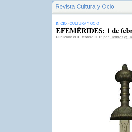
Revista Cultura y Ocio
INICIO
›
CULTURA Y OCIO
EFEMÉRIDES: 1 de febre
Publicado el 01 febrero 2016 por
Olethros
@Ole