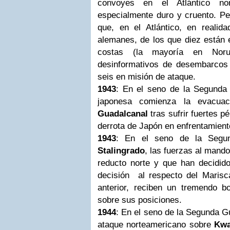
convoyes en el Atlántico no
especialmente duro y cruento. Pe
que, en el Atlántico, en reali
alemanes, de los que diez están 
costas (la mayoría en Nor
desinformativos de desembarcos 
seis en misión de ataque.
1943
: En el seno de la Segunda
japonesa comienza la evacua
Guadalcanal
tras sufrir fuertes p
derrota de Japón en enfrentamiento
1943
: En el seno de la Segu
Stalingrado
, las fuerzas al mand
reducto norte y que han decidido
decisión al respecto del Maris
anterior, reciben un tremendo bo
sobre sus posiciones.
1944
: En el seno de la Segunda G
ataque norteamericano sobre
Kwa