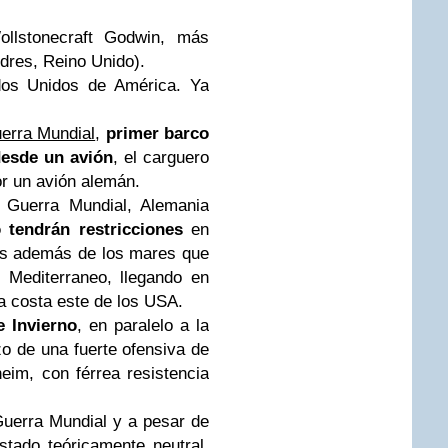
ollstonecraft Godwin, más
dres, Reino Unido).
dos Unidos de América. Ya
erra Mundial
,
primer barco
esde un avión
, el carguero
r un avión alemán.
 Guerra Mundial, Alemania
 tendrán restricciones
en
res además de los mares que
 Mediterraneo, llegando en
la costa este de los USA.
e Invierno
, en paralelo a la
 de una fuerte ofensiva de
im, con férrea resistencia
Guerra Mundial y a pesar de
tado teóricamente neutral,