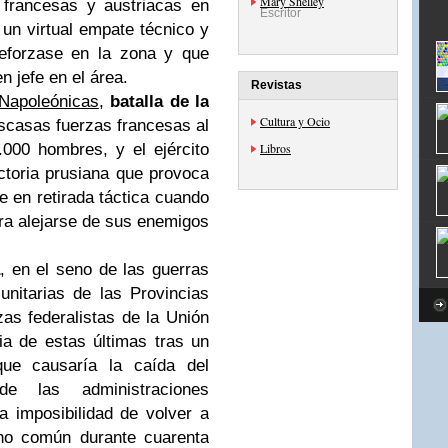
Mary Shelley
 francesas y austriacas en
Escritor
n un virtual empate técnico y
reforzase en la zona y que
 jefe en el área.
Revistas
Napoleónicas
,
batalla de la
Cultura y Ocio
scasas fuerzas francesas al
000 hombres, y el ejército
Libros
ctoria prusiana que provoca
e en retirada táctica cuando
ra alejarse de sus enemigos
, en el seno de las guerras
 unitarias de las Provincias
zas federalistas de la Unión
ia de estas últimas tras un
que causaría la caída del
 de las administraciones
la imposibilidad de volver a
rno común durante cuarenta