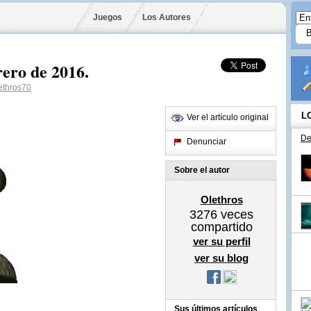
Juegos
Los Autores
ro de 2016.
thros70
L
Ver el artículo original
De
Denunciar
Sobre el autor
Olethros
3276
veces
compartido
ver su perfil
ver su blog
Sus últimos artículos