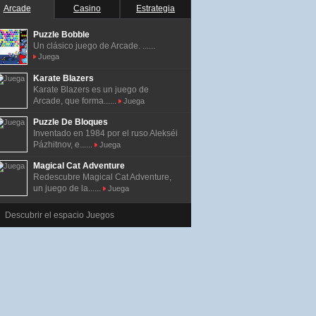
Arcade
Casino
Estrategia
Puzzle Bobble
Un clásico juego de Arcade. ......
Juega
Karate Blazers
Karate Blazers es un juego de
Arcade, que forma......
Juega
Puzzle De Bloques
Inventado en 1984 por el ruso Alekséi
Pázhitnov, e......
Juega
Magical Cat Adventure
Redescubre Magical Cat Adventure,
un juego de la......
Juega
Descubrir el espacio Juegos