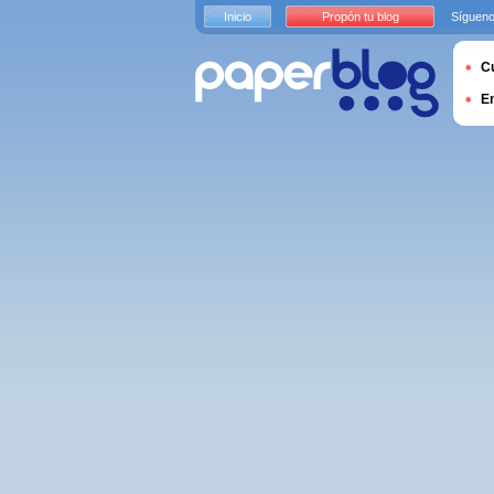
Inicio
Propón tu blog
Sígueno
Cu
E