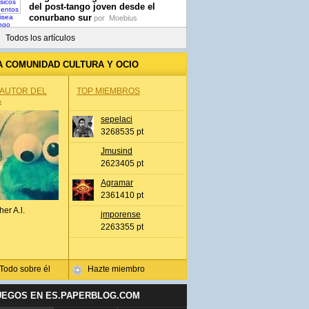
del post-tango joven desde el
conurbano sur
por
Moebius
Todos los artículos
A COMUNIDAD CULTURA Y OCIO
 AUTOR DEL
TOP MIEMBROS
A
sepelaci
3268535 pt
Jmusind
2623405 pt
Agramar
2361410 pt
her A.l.
jmporense
2263355 pt
Todo sobre él
Hazte miembro
UEGOS EN ES.PAPERBLOG.COM