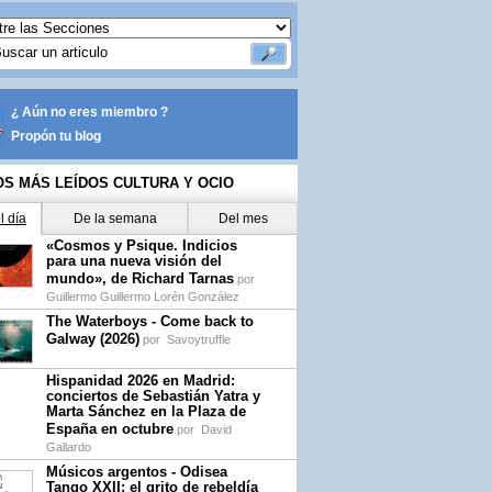
¿ Aún no eres miembro ?
Propón tu blog
OS MÁS LEÍDOS CULTURA Y OCIO
l día
De la semana
Del mes
«Cosmos y Psique. Indicios
para una nueva visión del
mundo», de Richard Tarnas
por
Guillermo Guillermo Lorén González
The Waterboys - Come back to
Galway (2026)
por
Savoytruffle
Hispanidad 2026 en Madrid:
conciertos de Sebastián Yatra y
Marta Sánchez en la Plaza de
España en octubre
por
David
Gallardo
Músicos argentos - Odisea
Tango XXII: el grito de rebeldía