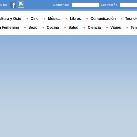
s en
Seudónimo
Contraseña
ltura y Ocio
Cine
Música
Libros
Comunicación
Tecnol
n Femenino
Sexo
Cocina
Salud
Ciencia
Viajes
Ten