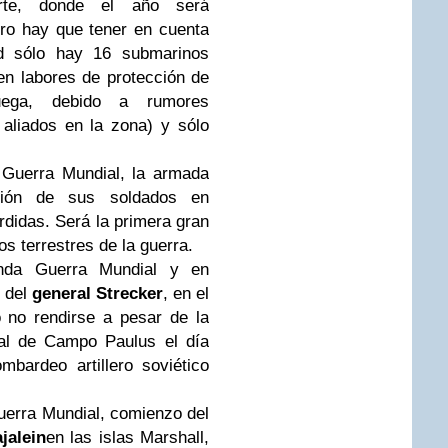
rte, donde el año será
ro hay que tener en cuenta
dad sólo hay 16 submarinos
en labores de protección de
uega, debido a rumores
aliados en la zona) y sólo
 Guerra Mundial, la armada
ción de sus soldados en
érdidas. Será la primera gran
s terrestres de la guerra.
nda Guerra Mundial y en
o del
general Strecker
, en el
 no rendirse a pesar de la
cal de Campo Paulus el día
mbardeo artillero soviético
uerra Mundial, comienzo del
jalein
en las islas Marshall,