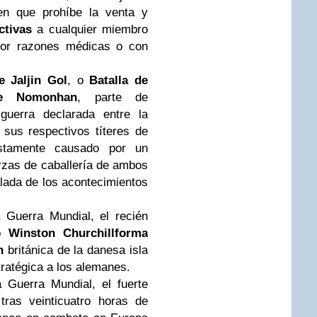
den que prohíbe la venta y
ctivas
a cualquier miembro
por razones médicas o con
e Jaljin Gol
, o
Batalla de
de Nomonhan
, parte de
 guerra declarada entre la
us respectivos títeres de
stamente causado por un
erzas de caballería de ambos
lada de los acontecimientos
 Guerra Mundial
, el recién
co
Winston
Churchill
forma
ón
británica de la danesa isla
ratégica a los alemanes.
 Guerra Mundial
, el fuerte
ras veinticuatro horas de