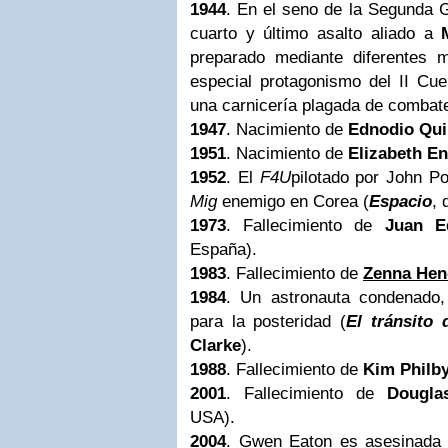
1944
. En el seno de la
Segunda G
cuarto y último asalto aliado a
preparado mediante diferentes 
especial protagonismo del II Cue
una carnicería plagada de combat
1947
. Nacimiento de
Ednodio Qui
1951
. Nacimiento de
Elizabeth E
1952
. El
F4U
pilotado por John Po
Mig
enemigo en Corea (
Espacio
,
1973
. Fallecimiento de
Juan E
España).
1983
. Fallecimiento de
Zenna Hen
1984
. Un astronauta condenado
para la posteridad (
El tránsito 
Clarke
).
1988
. Fallecimiento de
Kim Philb
2001
. Fallecimiento de
Dougla
USA).
2004
. Gwen Eaton es asesinada e