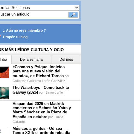
¿ Aún no eres miembro ?
Propón tu blog
OS MÁS LEÍDOS CULTURA Y OCIO
l día
De la semana
Del mes
«Cosmos y Psique. Indicios
para una nueva visión del
mundo», de Richard Tarnas
por
Guillermo Guillermo Lorén González
The Waterboys - Come back to
Galway (2026)
por
Savoytruffle
Hispanidad 2026 en Madrid:
conciertos de Sebastián Yatra y
Marta Sánchez en la Plaza de
España en octubre
por
David
Gallardo
Músicos argentos - Odisea
Tango XXII: el grito de rebeldía