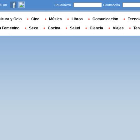
s en
Seudónimo
Contraseña
ltura y Ocio
Cine
Música
Libros
Comunicación
Tecnol
n Femenino
Sexo
Cocina
Salud
Ciencia
Viajes
Ten