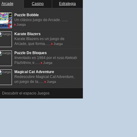
Arcade
Casino
Estrategia
Puzzle Bobble
Un clásico juego de Arcade. ......
Juega
Karate Blazers
Karate Blazers es un juego de
Arcade, que forma......
Juega
Puzzle De Bloques
Inventado en 1984 por el ruso Alekséi
Pázhitnov, e......
Juega
Magical Cat Adventure
Redescubre Magical Cat Adventure,
un juego de la......
Juega
Descubrir el espacio Juegos