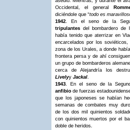
asedio. Mientras, y durante el a
Occidental, el general
Romme
diciéndole que “
todo es maravillos
1942
. En el seno de la
Seg
tripulantes
del bombardero de 
había tenido que aterrizar en Vl
encarcelados por los soviéticos,
zona de los Urales, a donde había
frontera persa y de ahí consiguen 
un grupo de bombarderos alemanes
cerca de Alejandría los destr
Lively
y
Jackal
.
1943
. En el seno de la
Segun
anfibio
de fuerzas estadounidens
que los japoneses se habían he
semanas de combates muy duros,
de los dos mil quinientos soldad
con quinientos muertos por el b
doble de heridos.