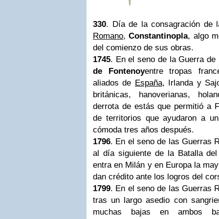
330
. Día de la consagración de 
Romano
,
Constantinopla
, algo 
del comienzo de sus obras.
1745
. En el seno de la Guerra de
de Fontenoy
entre tropas franc
aliados de
España
, Irlanda y Saj
británicas, hanoverianas, hol
derrota de estás que permitió a F
de territorios que ayudaron a 
cómoda tres años después.
1796
. En el seno de las
Guerras R
al día siguiente de la
Batalla de
entra en Milán y en Europa la may
dan crédito ante los logros del cor
1799
. En el seno de las
Guerras R
tras un largo asedio con sangrie
muchas bajas en ambos b