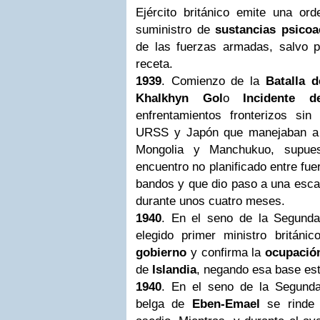
Ejército británico emite una or
suministro de
sustancias psicoa
de las fuerzas armadas, salvo 
receta.
1939
. Comienzo de la
Batalla d
Khalkhyn Gol
o
Incidente 
enfrentamientos fronterizos sin
URSS y
Japón
que manejaban a s
Mongolia y Manchukuo, supue
encuentro no planificado entre fu
bandos y que dio paso a una esca
durante unos cuatro meses.
1940
. En el seno de la
Segunda
elegido primer ministro británi
gobierno
y confirma la
ocupaci
de
Islandia
, negando esa base est
1940
. En el seno de la
Segunda
belga de
Eben-Emael
se rinde t