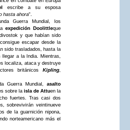
vance en combate en Europa
l
escribe a su esposa
o hasta ahora
”.
unda Guerra Mundial
, los
la
expedición Doolittle
que
adivostok y que habían sido
 consigue escapar desde la
n sido trasladados, hasta la
llegar a la India. Mientras,
 localiza, ataca y destruye
uctores británicos
Kipling
,
da Guerra Mundial
,
asalto
es sobre la
isla de
Attu
en la
cho fuertes. Tras casi dos
 sobrevivirán veintinueve
os de la guarnición nipona,
ando norteamericano más el