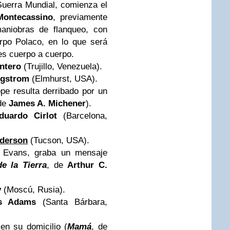
uerra Mundial
, comienza el
Montecassino
, previamente
maniobras de flanqueo, con
rpo Polaco, en lo que será
es cuerpo a cuerpo.
ntero
(Trujillo, Venezuela).
ngstrom
(Elmhurst, USA).
pe resulta derribado por un
 de
James A. Michener
).
duardo Cirlot
(Barcelona,
derson
(Tucson, USA).
, Evans, graba un mensaje
de la Tierra
, de
Arthur C.
y
(Moscú, Rusia).
s Adams
(Santa Bárbara,
n su domicilio (
Mamá
, de