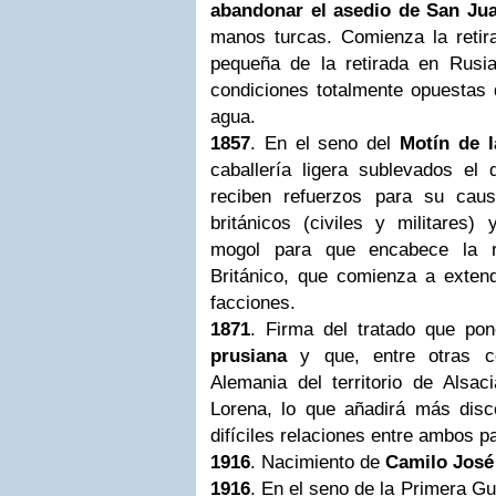
abandonar el asedio de San Ju
manos turcas. Comienza la retir
pequeña de la retirada en Rus
condiciones totalmente opuestas 
agua.
1857
. En el seno del
Motín de l
caballería ligera sublevados el
reciben refuerzos para su cau
británicos (civiles y militares
mogol para que encabece la r
Británico
, que comienza a extend
facciones.
1871
. Firma del tratado que po
prusiana
y que, entre otras co
Alemania del territorio de Alsa
Lorena, lo que añadirá más disco
difíciles relaciones entre ambos p
1916
. Nacimiento de
Camilo José
1916
. En el seno de la Primera Gu