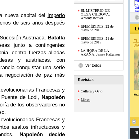
EL MISTERIO DE
OLGA CHEJOVA.
la nueva capital del
Imperio
Antony Beevor
menos de seis años después
EFEMÉRIDES: 22 de
L
mayo de 2018
 Sucesión Austriaca,
Batalla
EFEMÉRIDES: 21 de
EL
mayo de 2018
esas junto a contingentes
DÍ
LA HORA DE LA
onia, contra fuerzas aliadas
ARAÑA. James Patterson
andesas y austriacas, con
Ver todos
rancia conquistar una serie
una negociación de paz más
Revistas
evolucionarias Francesas
y
Cultura y Ocio
Est
l Puente de Lodi
,
Napoleón
Libros
oría de los observadores no
so.
evolucionarias Francesas
y
ntos asaltos infructuosos y
J
andos,
Napoleón decide