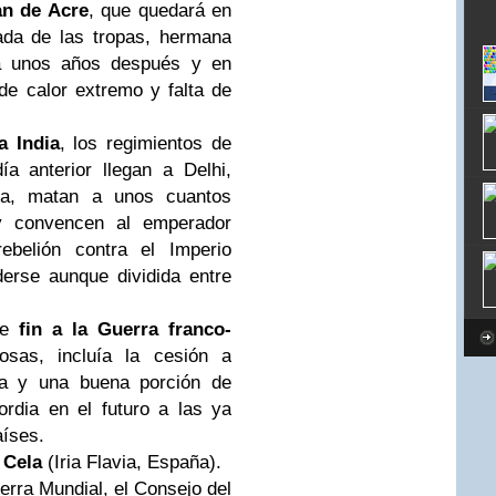
an de Acre
, que quedará en
ada de las tropas, hermana
ia unos años después y en
de calor extremo y falta de
a India
, los regimientos de
día anterior
llegan a Delhi,
sa, matan a unos cuantos
) y convencen al emperador
ebelión contra el
Imperio
erse aunque dividida entre
ne
fin a la Guerra franco-
sas, incluía la cesión a
cia y una buena porción de
rdia en el futuro a las ya
aíses.
 Cela
(Iria Flavia,
España
).
erra Mundial, el Consejo del