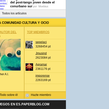
del post-tango joven desde el
conurbano sur
por
Moebius
Todos los artículos
A COMUNIDAD CULTURA Y OCIO
 AUTOR DEL
TOP MIEMBROS
A
sepelaci
3268454 pt
Jmusind
2623084 pt
Agramar
2361176 pt
her A.l.
jmporense
2263169 pt
Todo sobre él
Hazte miembro
UEGOS EN ES.PAPERBLOG.COM