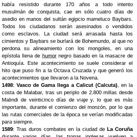
había resistido durante 170 años a todo intento
musulmán de conquista, cae en sólo cuatro días de
asedio en manos del sultán egipcio mameluco Baybars.
Todos los ciudadanos serán asesinados o vendidos
como esclavos. La ciudad será arrasada hasta los
cimientos y Baybars se burlará de Bohemundo, al que no
perdona su alineamiento con los mongoles, en una
epístola llena de
humor
negro basado en la masacre de
Antioquía. Este acontecimiento se suele considerar el
hito que puso fin a la Octava Cruzada y que generó los
acontecimientos que llevaron a la Novena.
1498
:
Vasco de Gama llega a Calicut (Calcuta)
, en la
costa de Malabar, tras un periplo de 2.800 millas desde
Malindi de veinticinco días de viaje y, lo que es más
importante, durante el comienzo del monzón, por lo que
las rutas comerciales de la época se verían modificadas
para siempre.
1589
: Tras duros combates en la ciudad de
La Coruña
durante varios días, las tropas inglesas vuelven a