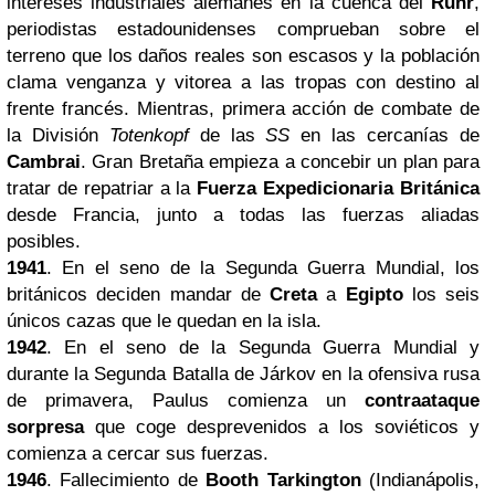
intereses industriales alemanes en la cuenca del
Ruhr
,
periodistas estadounidenses comprueban sobre el
terreno que los daños reales son escasos y la población
clama venganza y vitorea a las tropas con destino al
frente francés. Mientras, primera acción de combate de
la División
Totenkopf
de las
SS
en las cercanías de
Cambrai
. Gran Bretaña empieza a concebir un plan para
tratar de repatriar a la
Fuerza Expedicionaria Británica
desde Francia, junto a todas las fuerzas aliadas
posibles.
1941
. En el seno de la
Segunda Guerra Mundial
, los
británicos deciden mandar de
Creta
a
Egipto
los seis
únicos cazas que le quedan en la isla.
1942
. En el seno de la
Segunda Guerra Mundial
y
durante la Segunda Batalla de Járkov en la ofensiva rusa
de primavera, Paulus comienza un
contraataque
sorpresa
que coge desprevenidos a los soviéticos y
comienza a cercar sus fuerzas.
1946
. Fallecimiento de
Booth Tarkington
(Indianápolis,