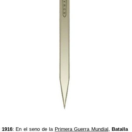
1916
: En el seno de la
Primera Guerra Mundial
,
Batalla