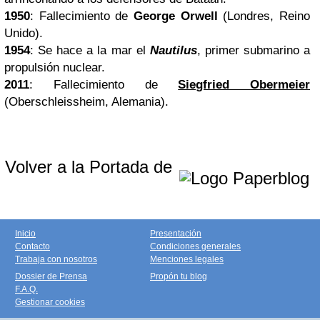
1950
: Fallecimiento de
George Orwell
(Londres, Reino
Unido).
1954
: Se hace a la mar el
Nautilus
, primer submarino a
propulsión nuclear.
2011
: Fallecimiento de
Siegfried Obermeier
(Oberschleissheim, Alemania).
Volver a la Portada de
Inicio
Presentación
Contacto
Condiciones generales
Trabaja con nosotros
Menciones legales
Dossier de Prensa
Propón tu blog
F.A.Q.
Gestionar cookies