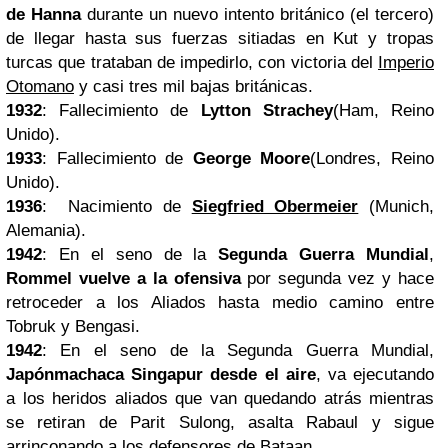
de Hanna
durante un nuevo intento británico (el tercero)
de llegar hasta sus fuerzas sitiadas en Kut y tropas
turcas que trataban de impedirlo, con victoria del
Imperio
Otomano
y casi tres mil bajas británicas.
1932
: Fallecimiento de
Lytton Strachey
(Ham, Reino
Unido).
1933
: Fallecimiento de
George Moore
(Londres, Reino
Unido).
1936
: Nacimiento de
Siegfried Obermeier
(Munich,
Alemania).
1942
: En el seno de la
Segunda Guerra Mundial
,
Rommel
vuelve a la ofensiva
por segunda vez y hace
retroceder a los Aliados hasta medio camino entre
Tobruk y Bengasi.
1942
: En el seno de la Segunda Guerra Mundial,
Japónmachaca Singapur desde el aire
, va ejecutando
a los heridos aliados que van quedando atrás mientras
se retiran de Parit Sulong, asalta Rabaul y sigue
arrinconando a los defensores de Bataan.