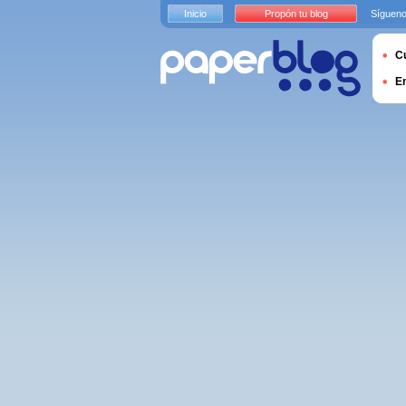
Inicio
Propón tu blog
Sígueno
Cu
E