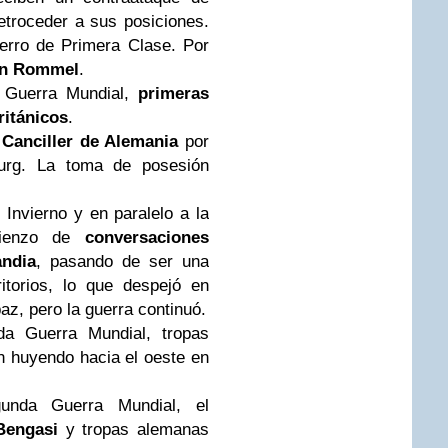
etroceder a sus posiciones.
ierro de Primera Clase. Por
in Rommel
.
a Guerra Mundial,
primeras
ritánicos
.
 Canciller de Alemania
por
burg. La toma de posesión
 Invierno y en paralelo a la
mienzo de
conversaciones
andia
, pasando de ser una
itorios, lo que despejó en
az, pero la guerra continuó.
a Guerra Mundial, tropas
n huyendo hacia el oeste en
nda Guerra Mundial, el
Bengasi
y tropas alemanas