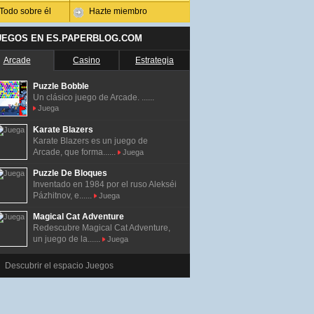
Todo sobre él
Hazte miembro
UEGOS EN ES.PAPERBLOG.COM
Arcade
Casino
Estrategia
Puzzle Bobble
Un clásico juego de Arcade. ......
Juega
Karate Blazers
Karate Blazers es un juego de
Arcade, que forma......
Juega
Puzzle De Bloques
Inventado en 1984 por el ruso Alekséi
Pázhitnov, e......
Juega
Magical Cat Adventure
Redescubre Magical Cat Adventure,
un juego de la......
Juega
Descubrir el espacio Juegos