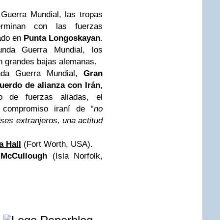
Guerra Mundial, las tropas
terminan con las fuerzas
ado en
Punta Longoskayan
.
nda Guerra Mundial, los
 grandes bajas alemanas.
nda Guerra Mundial,
Gran
uerdo de alianza con Irán
,
o de fuerzas aliadas, el
l compromiso iraní de “
no
ses extranjeros, una actitud
a Hall
(Fort Worth, USA).
 McCullough
(Isla Norfolk,
e