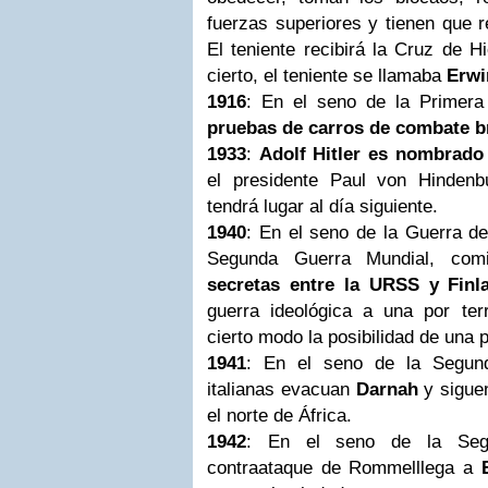
fuerzas superiores y tienen que r
El teniente recibirá la Cruz de H
cierto, el teniente se llamaba
Erw
1916
: En el seno de la Primer
pruebas de carros de combate b
1933
:
Adolf Hitler es nombrado
el presidente Paul von Hinden
tendrá lugar al día siguiente.
1940
: En el seno de la Guerra de
Segunda Guerra Mundial, co
secretas entre la URSS y Finl
guerra ideológica a una por terr
cierto modo la posibilidad de una p
1941
: En el seno de la Segund
italianas evacuan
Darnah
y sigue
el norte de África.
1942
: En el seno de la Segu
contraataque de Rommelllega a