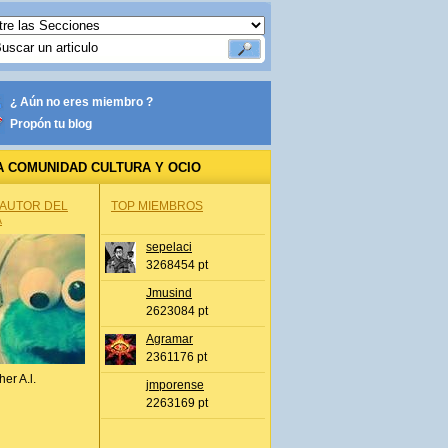
¿ Aún no eres miembro ?
Propón tu blog
A COMUNIDAD CULTURA Y OCIO
 AUTOR DEL
TOP MIEMBROS
A
sepelaci
3268454 pt
Jmusind
2623084 pt
Agramar
2361176 pt
her A.l.
jmporense
2263169 pt