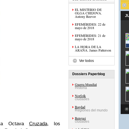
EL MISTERIO DE
OLGA CHEJOVA.
J
Antony Beevor
EFEMÉRIDES: 22 de
mayo de 2018
EFEMÉRIDES: 21 de
mayo de 2018
LA HORA DE LA
ARAÑA. James Patterson
Ver todos
Dossiers Paperblog
Guerra Mundial
Historia
Norfolk
ciudades
Bagdad
Regiones del mundo
Bengasi
ciudades
 la Octava
Cruzada
, los