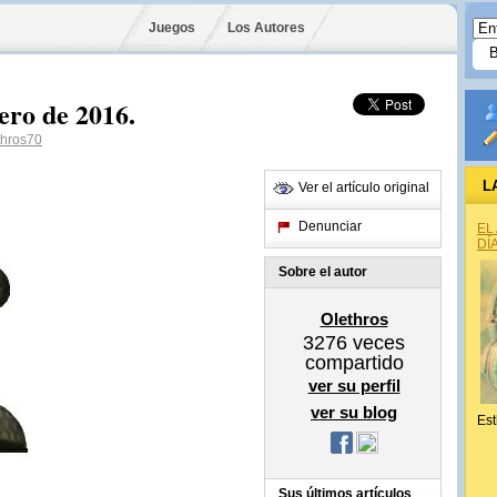
Juegos
Los Autores
ro de 2016.
hros70
L
Ver el artículo original
Denunciar
EL
DÍ
Sobre el autor
Olethros
3276
veces
compartido
ver su perfil
ver su blog
Est
Sus últimos artículos