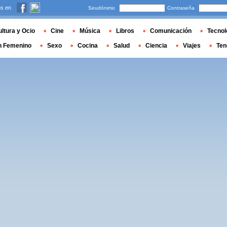
s en
Seudónimo
Contraseña
ltura y Ocio
Cine
Música
Libros
Comunicación
Tecnol
n Femenino
Sexo
Cocina
Salud
Ciencia
Viajes
Ten