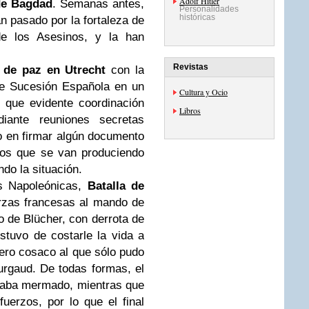
Adolf Hitler
de Bagdad
. Semanas antes,
Personalidades
históricas
n pasado por la fortaleza de
e los Asesinos, y la han
Revistas
 de paz en Utrecht
con la
de Sucesión Española en un
Cultura y Ocio
 que evidente coordinación
Libros
diante reuniones secretas
o en firmar algún documento
tos que se van produciendo
do la situación.
s Napoleónicas,
Batalla de
rzas francesas al mando de
 de Blücher, con derrota de
stuvo de costarle la vida a
ero cosaco al que sólo pudo
urgaud. De todas formas, el
staba mermado, mientras que
fuerzos, por lo que el final