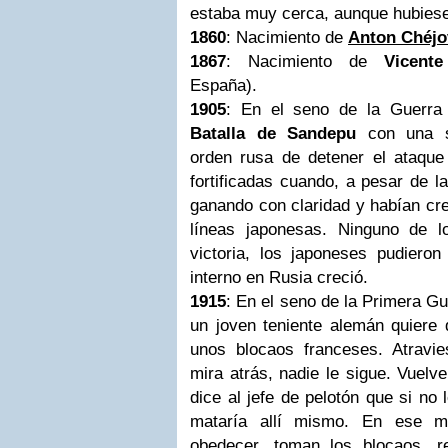
estaba muy cerca, aunque hubiese
1860
: Nacimiento de
Anton Chéjo
1867
: Nacimiento de
Vicent
España).
1905
: En el seno de la Guerr
Batalla de Sandepu
con una so
orden rusa de detener el ataque
fortificadas cuando, a pesar de l
ganando con claridad y habían cre
líneas japonesas. Ninguno de 
victoria, los japoneses pudieron
interno en Rusia creció.
1915
: En el seno de la Primera G
un joven teniente alemán quiere d
unos blocaos franceses. Atravi
mira atrás, nadie le sigue. Vuelv
dice al jefe de pelotón que si no
mataría allí mismo. En ese m
obedecer, toman los blocaos, r