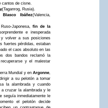
 cantos de cisne.
v
(Taganrog, Rusia).
e Blasco Ibáñez
(Valencia,
a Ruso-Japonesa,
fin de la
rprendente e inesperada
 y volver a sus posiciones
as fuertes pérdidas, estaban
ado el caos absoluto en las
los dos bandos reclamó la
 recuperarse y el malestar
uerra Mundial y en
Argonne
,
irigir a su pelotón a tomar
esa la alambrada y cuando
e a cruzar la alambrada y le
 le seguía inmediatamente le
omento el pelotón decide
eciben un contraataque de