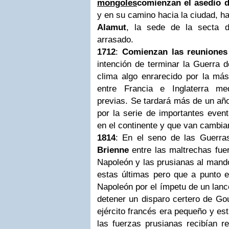
mongoles
comienzan el asedio 
y en su camino hacia la ciudad, ha
Alamut
, la sede de la secta d
arrasado.
1712
:
Comienzan las reuniones
intención de terminar la Guerra 
clima algo enrarecido por la más
entre Francia e Inglaterra me
previas. Se tardará más de un añ
por la serie de importantes even
en el continente y que van cambian
1814
: En el seno de las Guerra
Brienne
entre las maltrechas fue
Napoleón y las prusianas al mando
estas últimas pero que a punto e
Napoleón por el ímpetu de un lanc
detener un disparo certero de Go
ejército francés era pequeño y e
las fuerzas prusianas recibían re