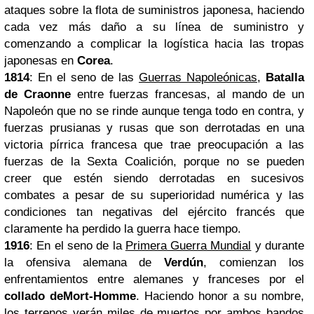
ataques sobre la flota de suministros japonesa, haciendo
cada vez más daño a su línea de suministro y
comenzando a complicar la logística hacia las tropas
japonesas en
Corea
.
1814
: En el seno de las
Guerras Napoleónicas
,
Batalla
de Craonne
entre fuerzas francesas, al mando de un
Napoleón que no se rinde aunque tenga todo en contra, y
fuerzas prusianas y rusas que son derrotadas en una
victoria pírrica francesa que trae preocupación a las
fuerzas de la Sexta Coalición, porque no se pueden
creer que estén siendo derrotadas en sucesivos
combates a pesar de su superioridad numérica y las
condiciones tan negativas del ejército francés que
claramente ha perdido la guerra hace tiempo.
1916
: En el seno de la
Primera Guerra Mundial
y durante
la ofensiva alemana de
Verdún
, comienzan los
enfrentamientos entre alemanes y franceses por el
collado de
Mort-Homme
. Haciendo honor a su nombre,
los terrenos verán miles de muertos por ambos bandos