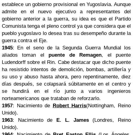
establece un gobierno provisional en Yugoslavia. Aunque
admite en el nuevo ejecutivo a representantes del
gobierno anterior a la guerra, su idea es que el Partido
Comunista tenga el pleno control ya que considera que el
pueblo yugoslavo lo desea tras su desempeño durante la
guerra contra el Eje.
1945
: En el seno de la Segunda Guerra Mundial los
aliados toman el
puente de Remagen
, el puente
Ludendorff sobre el Rin. Cabe destacar que dicho puente
ha resistido intentos de demolición, bombas, artillería y
su uso y abuso hasta ahora, pero repentinamente, diez
días después, se colapsará súbitamente en el centro y
se hundirá en el río junto a varios ingenieros
norteamericanos que trataban de reforzarlo.
1957
: Nacimiento de
Robert Harris
(Nottingham, Reino
Unido).
1963
: Nacimiento de
E. L. James
(Londres, Reino
Unido).
1964
: Nacimiento de
Bret Easton Ellis
(Los Ángeles,