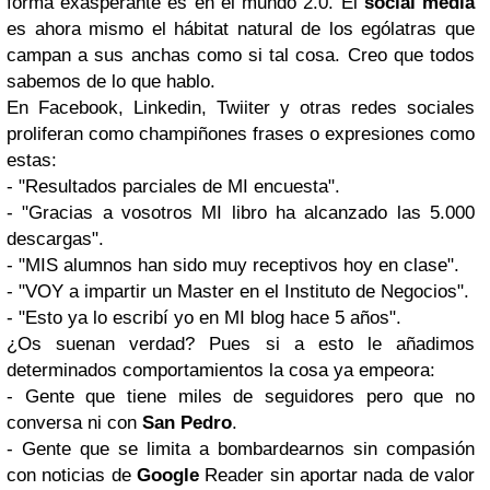
forma exasperante es en el mundo 2.0. El
social media
es ahora mismo el hábitat natural de los ególatras que
campan a sus anchas como si tal cosa. Creo que todos
sabemos de lo que hablo.
En Facebook, Linkedin, Twiiter y otras redes sociales
proliferan como champiñones frases o expresiones como
estas:
- "Resultados parciales de MI encuesta".
- "Gracias a vosotros MI libro ha alcanzado las 5.000
descargas".
- "MIS alumnos han sido muy receptivos hoy en clase".
- "VOY a impartir un Master en el Instituto de Negocios".
- "Esto ya lo escribí yo en MI blog hace 5 años".
¿Os suenan verdad? Pues si a esto le añadimos
determinados comportamientos la cosa ya empeora:
- Gente que tiene miles de seguidores pero que no
conversa ni con
San Pedro
.
- Gente que se limita a bombardearnos sin compasión
con noticias de
Google
Reader sin aportar nada de valor